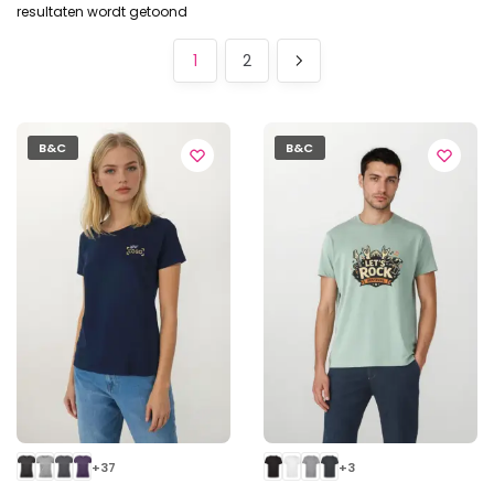
Gesorteerd
resultaten wordt getoond
op
populariteit
1
2
B&C
B&C
+37
+3