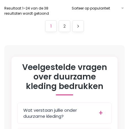
meerdere
meerdere
Resultaat 1–24 van de 38
variaties.
variaties.
Gesorteerd
resultaten wordt getoond
Deze
Deze
op
optie
optie
populariteit
1
2
kan
kan
gekozen
gekozen
worden
worden
op
op
de
de
Veelgestelde vragen
productpagina
productpagina
over duurzame
kleding bedrukken
Wat verstaan jullie onder
duurzame kleding?