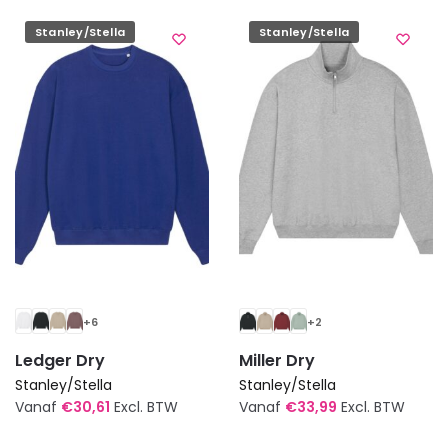
variaties.
variaties.
Stanley/Stella
Stanley/Stella
Deze
Deze
optie
optie
kan
kan
gekozen
gekozen
worden
worden
op
op
de
de
productpagina
productpagina
+6
+2
Ledger Dry
Miller Dry
Stanley/Stella
Stanley/Stella
Vanaf
€
30,61
Excl. BTW
Vanaf
€
33,99
Excl. BTW
Dit
Dit