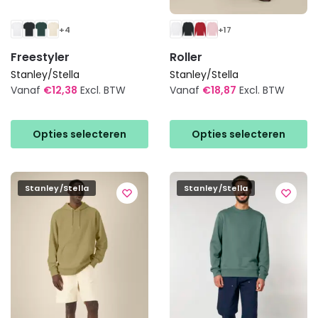
+4
+17
Freestyler
Roller
Stanley/Stella
Stanley/Stella
Vanaf
€
12,38
Excl. BTW
Vanaf
€
18,87
Excl. BTW
Dit
Dit
product
product
Opties selecteren
Opties selecteren
heeft
heeft
meerdere
meerdere
variaties.
variaties.
Stanley/Stella
Stanley/Stella
Deze
Deze
optie
optie
kan
kan
gekozen
gekozen
worden
worden
op
op
de
de