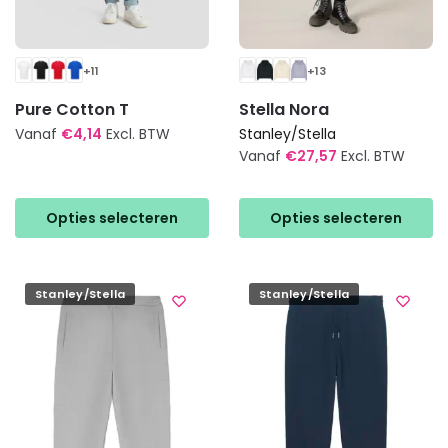
+11
+13
Pure Cotton T
Stella Nora
Vanaf
€
4,14
Excl. BTW
Stanley/Stella
Vanaf
€
27,57
Excl. BTW
Dit
Dit
product
product
heeft
Opties selecteren
Opties selecteren
heeft
meerdere
meerdere
variaties.
variaties.
Deze
Stanley/Stella
Stanley/Stella
Deze
optie
optie
kan
kan
gekozen
gekozen
worden
worden
op
op
de