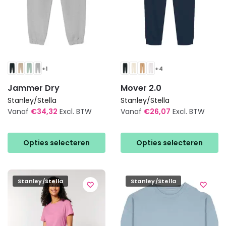
de
productpagina
productpagina
+1
+4
Jammer Dry
Mover 2.0
Stanley/Stella
Stanley/Stella
Vanaf
€
34,32
Excl. BTW
Vanaf
€
26,07
Excl. BTW
Dit
Dit
product
product
Opties selecteren
Opties selecteren
heeft
heeft
meerdere
meerdere
variaties.
variaties.
Stanley/Stella
Stanley/Stella
Deze
Deze
optie
optie
kan
kan
gekozen
gekozen