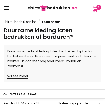
Verder
Ga
0
naar
naar
navigatie
de
inhoud
/
Shirts-bedrukken.be
Duurzaam
Duurzame kleding laten
bedrukken of borduren?
Duurzame bedrijfskleding laten bedrukken bij Shirts-
bedrukken.be is dé manier om jouw merk zichtbaar te
maken. En dat met oog voor mens, milieu en
toekomst.
Lees meer
FILTERS ZICHTBAAR
Resultaat 1–24 van de 38