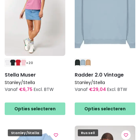
worden
worden
op
op
de
de
productpagina
productpagina
+20
Stella Muser
Radder 2.0 Vintage
Stanley/Stella
Stanley/Stella
Vanaf
€
6,75
Excl. BTW
Vanaf
€
29,04
Excl. BTW
Dit
Dit
product
product
Opties selecteren
Opties selecteren
heeft
heeft
meerdere
meerdere
variaties.
variaties.
Stanley/Stella
Russell
Deze
Deze