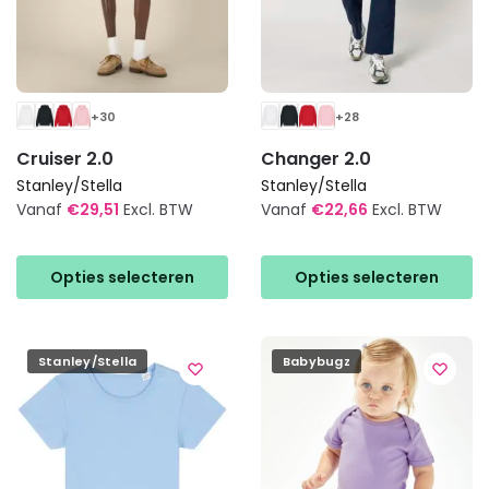
productpagina
productpagina
+30
+28
Cruiser 2.0
Changer 2.0
Stanley/Stella
Stanley/Stella
Vanaf
€
29,51
Excl. BTW
Vanaf
€
22,66
Excl. BTW
Dit
Dit
product
product
Opties selecteren
Opties selecteren
heeft
heeft
meerdere
meerdere
variaties.
variaties.
Stanley/Stella
Babybugz
Deze
Deze
optie
optie
kan
kan
gekozen
gekozen
worden
worden