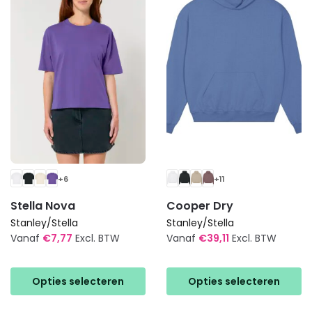
optie
kan
kan
gekozen
gekozen
worden
worden
op
op
de
de
productpagina
productpagina
+6
+11
Stella Nova
Cooper Dry
Stanley/Stella
Stanley/Stella
Vanaf
€
7,77
Excl. BTW
Vanaf
€
39,11
Excl. BTW
Dit
Dit
product
product
Opties selecteren
Opties selecteren
heeft
heeft
meerdere
meerdere