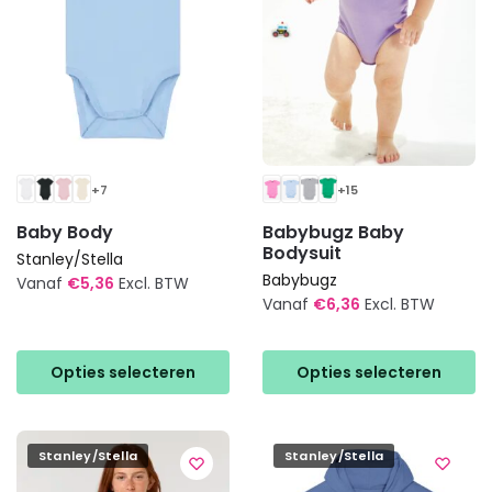
op
op
de
de
productpagina
productpagina
+7
+15
Baby Body
Babybugz Baby
Bodysuit
Stanley/Stella
Babybugz
Vanaf
€
5,36
Excl. BTW
Vanaf
€
6,36
Excl. BTW
Dit
Dit
product
product
heeft
Opties selecteren
Opties selecteren
heeft
meerdere
meerdere
variaties.
variaties.
Deze
Stanley/Stella
Stanley/Stella
Deze
optie