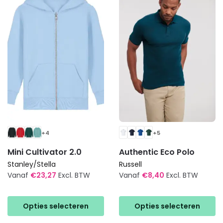
optie
optie
kan
kan
gekozen
gekozen
worden
worden
op
op
de
de
productpagina
productpagina
+4
+5
Mini Cultivator 2.0
Authentic Eco Polo
Stanley/Stella
Russell
Vanaf
€
23,27
Excl. BTW
Vanaf
€
8,40
Excl. BTW
Dit
Dit
product
product
Opties selecteren
Opties selecteren
heeft
heeft