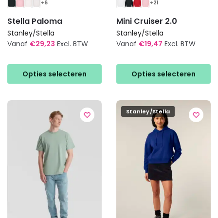
+6
+21
Stella Paloma
Mini Cruiser 2.0
Stanley/Stella
Stanley/Stella
Vanaf
€
29,23
Excl. BTW
Vanaf
€
19,47
Excl. BTW
Dit
Dit
product
product
Opties selecteren
Opties selecteren
heeft
heeft
meerdere
meerdere
variaties.
variaties.
Stanley/Stella
Deze
Deze
optie
optie
kan
kan
gekozen
gekozen
worden
worden
op
op
de
de
productpagina
productpagina