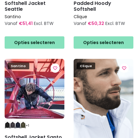
Softshell Jacket
Padded Hoody
Seattle
Softshell
Santino
Clique
Vanaf
€
51,41
Excl. BTW
Vanaf
€
50,32
Excl. BTW
Dit
Dit
product
product
Opties selecteren
Opties selecteren
heeft
heeft
meerdere
meerdere
variaties.
variaties.
Santino
Clique
Deze
Deze
optie
optie
kan
kan
gekozen
gekozen
worden
worden
op
op
de
de
productpagina
productpagina
+1
Softshell Jacket Santo