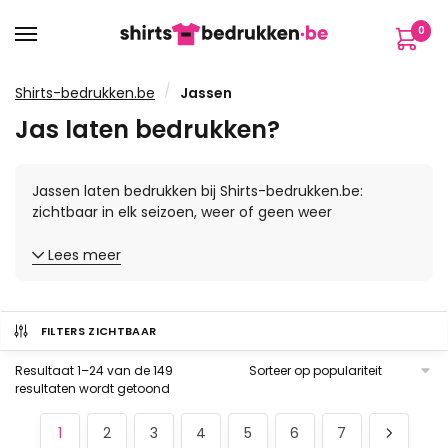
Verder
Ga
0
naar
naar
navigatie
de
inhoud
/
Shirts-bedrukken.be
Jassen
Jas laten bedrukken?
Jassen laten bedrukken bij Shirts-bedrukken.be:
zichtbaar in elk seizoen, weer of geen weer
Lees meer
FILTERS ZICHTBAAR
Resultaat 1–24 van de 149
Gesorteerd
resultaten wordt getoond
op
populariteit
1
2
3
4
5
6
7