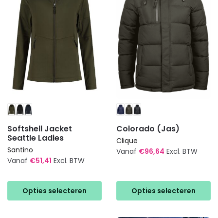
gekozen
gekozen
worden
worden
op
op
de
de
productpagina
productpagina
Softshell Jacket
Colorado (Jas)
Seattle Ladies
Clique
Santino
Vanaf
€
96,64
Excl. BTW
Vanaf
€
51,41
Excl. BTW
Dit
Dit
product
product
heeft
Opties selecteren
Opties selecteren
heeft
meerdere
meerdere
variaties.