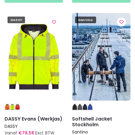
heeft
meerdere
meerdere
variaties.
variaties.
Deze
DASSY
Santino
Deze
optie
optie
kan
kan
gekozen
gekozen
worden
worden
op
op
de
de
productpagina
productpagina
DASSY Evans (Werkjas)
Softshell Jacket
Stockholm
DASSY
Santino
Vanaf
€
79,58
Excl. BTW