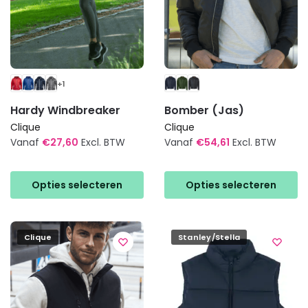
productpagina
+1
Hardy Windbreaker
Bomber (Jas)
Clique
Clique
Vanaf
€
27,60
Excl. BTW
Vanaf
€
54,61
Excl. BTW
Dit
Dit
product
product
Opties selecteren
Opties selecteren
heeft
heeft
meerdere
meerdere
variaties.
variaties.
Clique
Stanley/Stella
Deze
Deze
optie
optie
kan
kan
gekozen
gekozen