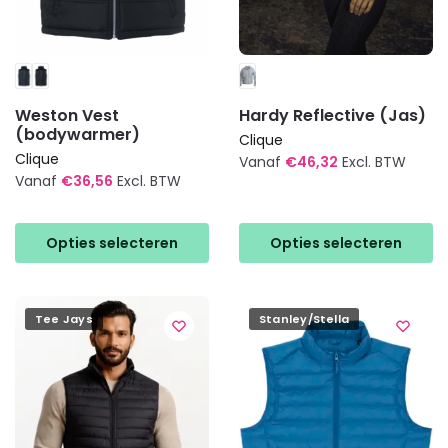
Weston Vest
Hardy Reflective (Jas)
(bodywarmer)
Clique
Clique
Vanaf
€
46,32
Excl. BTW
Vanaf
€
36,56
Excl. BTW
Dit
Dit
product
product
heeft
Opties selecteren
Opties selecteren
heeft
meerdere
meerdere
variaties.
variaties.
Deze
Tee Jays
Stanley/Stella
Deze
optie
optie
kan
kan
gekozen
gekozen
worden
worden
op