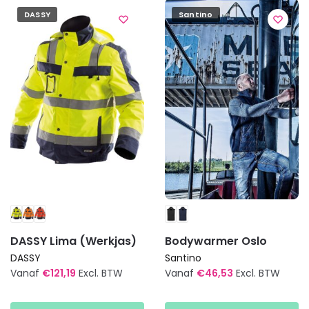
variaties.
Deze
DASSY
Santino
Deze
optie
optie
kan
kan
gekozen
gekozen
worden
worden
op
op
de
de
productpagina
productpagina
DASSY Lima (Werkjas)
Bodywarmer Oslo
DASSY
Santino
Vanaf
€
121,19
Excl. BTW
Vanaf
€
46,53
Excl. BTW
Dit
Dit