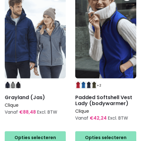
optie
optie
kan
kan
gekozen
gekozen
worden
worden
op
op
de
de
productpagina
productpagina
+2
Grayland (Jas)
Padded Softshell Vest
Lady (bodywarmer)
Clique
Clique
Vanaf
€
88,48
Excl. BTW
Vanaf
€
42,24
Excl. BTW
Dit
Dit
product
product
heeft
Opties selecteren
Opties selecteren