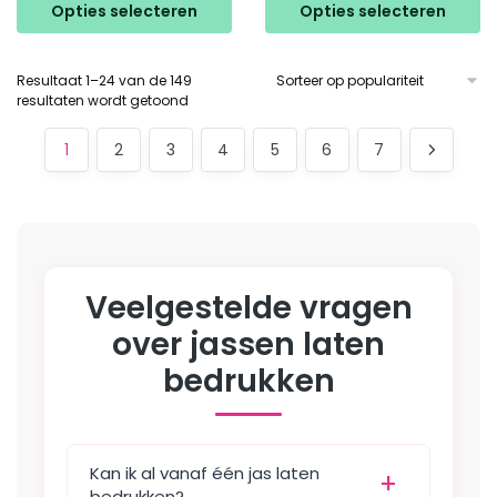
product
product
Opties selecteren
Opties selecteren
heeft
heeft
meerdere
meerdere
Resultaat 1–24 van de 149
variaties.
variaties.
Gesorteerd
resultaten wordt getoond
Deze
Deze
op
optie
optie
populariteit
1
2
3
4
5
6
7
kan
kan
gekozen
gekozen
worden
worden
op
op
de
de
Veelgestelde vragen
productpagina
productpagina
over jassen laten
bedrukken
Kan ik al vanaf één jas laten
bedrukken?