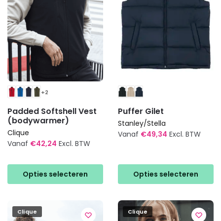
worden
worden
op
op
de
de
productpagina
productpagina
+2
Padded Softshell Vest
Puffer Gilet
(bodywarmer)
Stanley/Stella
Clique
Vanaf
€
49,34
Excl. BTW
Vanaf
€
42,24
Excl. BTW
Dit
Dit
product
product
heeft
Opties selecteren
Opties selecteren
heeft
meerdere
meerdere
variaties.
variaties.
Deze
Clique
Clique
Deze