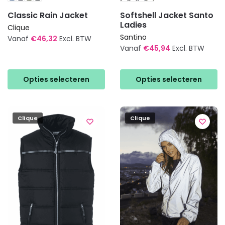
Classic Rain Jacket
Softshell Jacket Santo
Ladies
Clique
Santino
Vanaf
€
46,32
Excl. BTW
Vanaf
€
45,94
Excl. BTW
Dit
Dit
product
product
heeft
Opties selecteren
Opties selecteren
heeft
meerdere
meerdere
variaties.
variaties.
Deze
Clique
Clique
Deze
optie
optie
kan
kan
gekozen
gekozen
worden
worden
op
op
de
de
productpagina
productpagina