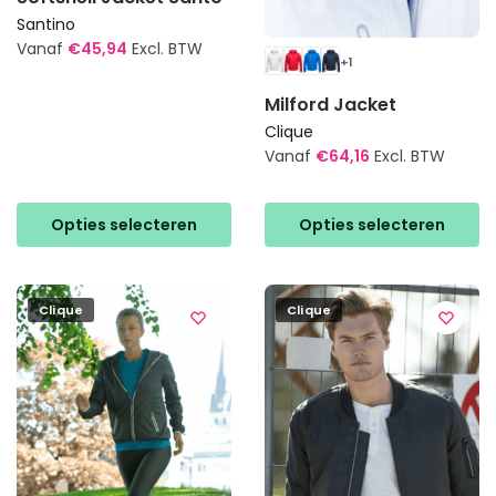
Santino
Vanaf
€
45,94
Excl. BTW
+1
Dit
Milford Jacket
product
Clique
heeft
Vanaf
€
64,16
Excl. BTW
meerdere
variaties.
Dit
Deze
product
Opties selecteren
Opties selecteren
optie
heeft
kan
meerdere
gekozen
variaties.
Clique
Clique
worden
Deze
op
optie
de
kan
productpagina
gekozen
worden
op
de