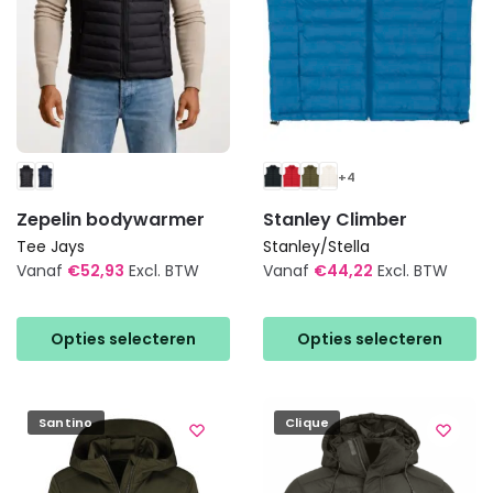
op
de
de
productpagina
productpagina
+4
Zepelin bodywarmer
Stanley Climber
Tee Jays
Stanley/Stella
Vanaf
€
52,93
Excl. BTW
Vanaf
€
44,22
Excl. BTW
Dit
Dit
product
product
Opties selecteren
Opties selecteren
heeft
heeft
meerdere
meerdere
variaties.
variaties.
Santino
Clique
Deze
Deze
optie
optie
kan
kan