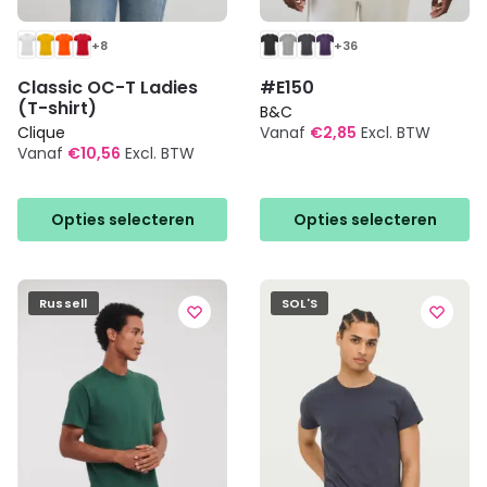
+8
+36
Classic OC-T Ladies
#E150
(T-shirt)
B&C
Clique
Vanaf
€
2,85
Excl. BTW
Vanaf
€
10,56
Excl. BTW
Dit
Dit
product
product
heeft
Opties selecteren
Opties selecteren
heeft
meerdere
meerdere
variaties.
variaties.
Deze
Deze
Russell
SOL'S
optie
optie
kan
kan
gekozen
gekozen
worden
worden
op
op
de
de
productpagina
productpagina