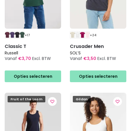
+17
+24
Classic T
Crusader Men
Russell
SOL’S
Vanaf
€
3,70
Excl. BTW
Vanaf
€
3,50
Excl. BTW
Dit
Dit
product
product
Opties selecteren
Opties selecteren
heeft
heeft
meerdere
meerdere
variaties.
variaties.
Deze
Deze
Fruit of the Loom
Gildan
optie
optie
kan
kan
gekozen
gekozen
worden
worden