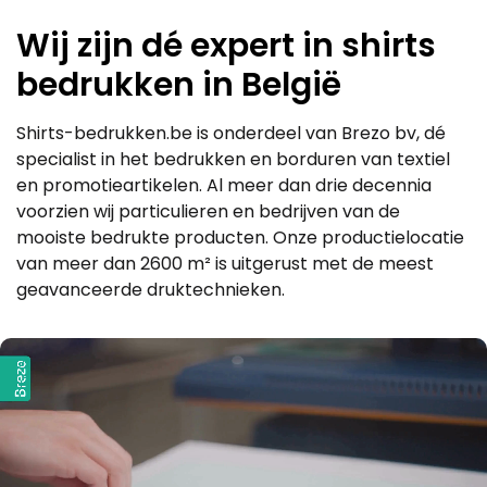
variaties.
variaties.
Wij zijn dé expert in shirts
Deze
Deze
optie
optie
bedrukken in België
kan
kan
gekozen
gekozen
worden
worden
Shirts-bedrukken.be is onderdeel van Brezo bv, dé
op
op
specialist in het bedrukken en borduren van textiel
de
de
en promotieartikelen. Al meer dan drie decennia
productpagina
productpagina
voorzien wij particulieren en bedrijven van de
mooiste bedrukte producten. Onze productielocatie
van meer dan 2600 m² is uitgerust met de meest
geavanceerde druktechnieken.