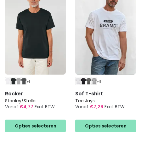
kan
kan
gekozen
gekozen
worden
worden
op
op
de
de
productpagina
productpagina
+1
+8
Rocker
Sof T-shirt
Stanley/Stella
Tee Jays
Vanaf
€
4,77
Excl. BTW
Vanaf
€
7,26
Excl. BTW
Dit
Dit
product
product
Opties selecteren
Opties selecteren
heeft
heeft
meerdere
meerdere