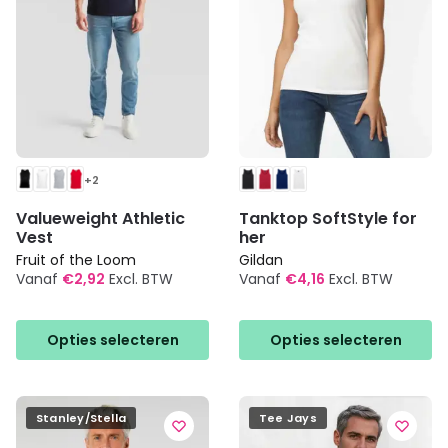
op
op
de
de
productpagina
productpagina
+2
Valueweight Athletic
Tanktop SoftStyle for
Vest
her
Fruit of the Loom
Gildan
Vanaf
€
2,92
Excl. BTW
Vanaf
€
4,16
Excl. BTW
Dit
Dit
product
product
Opties selecteren
Opties selecteren
heeft
heeft
meerdere
meerdere
variaties.
variaties.
Deze
Deze
Stanley/Stella
Tee Jays
optie
optie