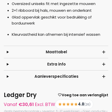
Oversized uniseks fit met ingezette mouwen
2×1 ribboord bij hals, mouwen en onderkant
Glad oppervlak geschikt voor bedrukking of
borduurwerk
Kleurvastheid kan afnemen bij intensief wassen
Maattabel
Extra info
Aanleverspecificaties
Ledger Dry
Voeg toe aan verlanglijst
Vanaf
€
30,61
Excl. BTW
4.8
(26)
Gratis bestandscontrole • Levering: 5-10 werkdagen • Eigen productie •