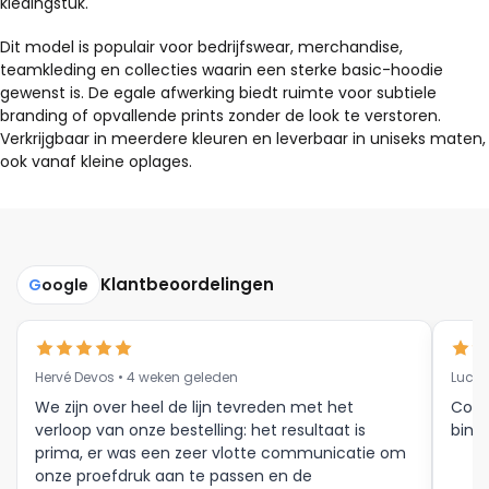
kledingstuk.
Dit model is populair voor bedrijfswear, merchandise,
teamkleding en collecties waarin een sterke basic-hoodie
gewenst is. De egale afwerking biedt ruimte voor subtiele
branding of opvallende prints zonder de look te verstoren.
Verkrijgbaar in meerdere kleuren en leverbaar in uniseks maten,
ook vanaf kleine oplages.
Klantbeoordelingen
G
oogle
Hervé Devos • 4 weken geleden
Luc V
We zijn over heel de lijn tevreden met het
Corr
verloop van onze bestelling: het resultaat is
binne
prima, er was een zeer vlotte communicatie om
onze proefdruk aan te passen en de