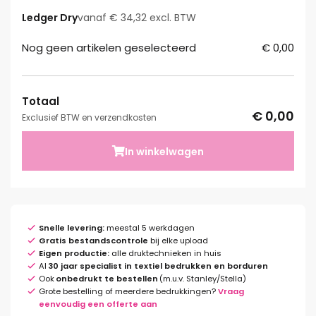
Ledger Dry
vanaf € 34,32 excl. BTW
Nog geen artikelen geselecteerd
€ 0,00
Totaal
€ 0,00
Exclusief BTW en verzendkosten
In winkelwagen
Snelle levering:
meestal 5 werkdagen
Gratis bestandscontrole
bij elke upload
Eigen productie:
alle druktechnieken in huis
Al
30 jaar specialist in textiel bedrukken en borduren
Ook
onbedrukt te bestellen
(m.u.v. Stanley/Stella)
Grote bestelling of meerdere bedrukkingen?
Vraag
eenvoudig een offerte aan