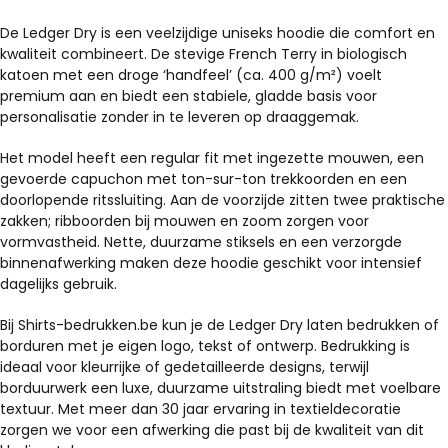
kan
kan
gekozen
gekozen
De Ledger Dry is een veelzijdige uniseks hoodie die comfort en
kwaliteit combineert. De stevige French Terry in biologisch
worden
worden
katoen met een droge ‘handfeel’ (ca. 400 g/m²) voelt
op
op
premium aan en biedt een stabiele, gladde basis voor
de
de
personalisatie zonder in te leveren op draaggemak.
productpagina
productpagina
Het model heeft een regular fit met ingezette mouwen, een
gevoerde capuchon met ton-sur-ton trekkoorden en een
doorlopende ritssluiting. Aan de voorzijde zitten twee praktische
zakken; ribboorden bij mouwen en zoom zorgen voor
vormvastheid. Nette, duurzame stiksels en een verzorgde
binnenafwerking maken deze hoodie geschikt voor intensief
dagelijks gebruik.
Bij Shirts-bedrukken.be kun je de Ledger Dry laten bedrukken of
borduren met je eigen logo, tekst of ontwerp. Bedrukking is
ideaal voor kleurrijke of gedetailleerde designs, terwijl
borduurwerk een luxe, duurzame uitstraling biedt met voelbare
textuur. Met meer dan 30 jaar ervaring in textieldecoratie
zorgen we voor een afwerking die past bij de kwaliteit van dit