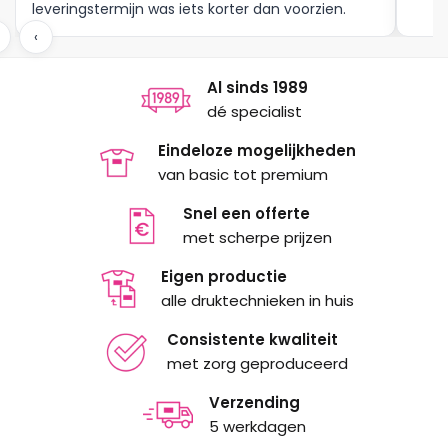
leveringstermijn was iets korter dan voorzien.
Meer moet dat niet zijn.
‹
Al sinds 1989
dé specialist
Eindeloze mogelijkheden
van basic tot premium
Snel een offerte
met scherpe prijzen
Eigen productie
alle druktechnieken in huis
Consistente kwaliteit
met zorg geproduceerd
Verzending
5 werkdagen