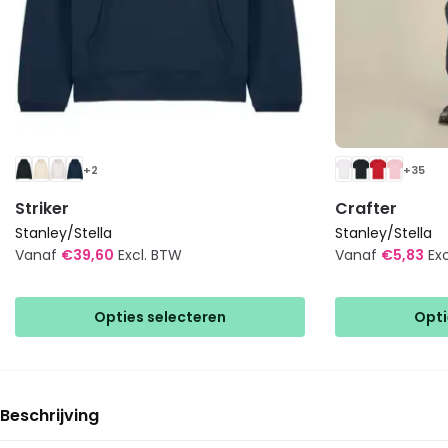
+2
+35
Striker
Crafter
Stanley/Stella
Stanley/Stella
Vanaf
€
39,60
Excl. BTW
Vanaf
€
5,83
Ex
Dit
Dit
product
product
Opties selecteren
Opti
heeft
heeft
meerdere
meerdere
variaties.
variaties.
Deze
Deze
Beschrijving
optie
optie