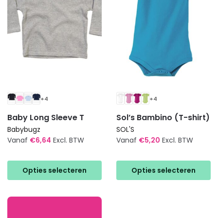
gekozen
gekozen
worden
worden
op
op
de
de
productpagina
productpagina
+4
+4
Baby Long Sleeve T
Sol’s Bambino (T-shirt)
Babybugz
SOL'S
Vanaf
€
6,64
Excl. BTW
Vanaf
€
5,20
Excl. BTW
Dit
Dit
product
product
Opties selecteren
Opties selecteren
heeft
heeft
meerdere
meerdere
variaties.
variaties.
Deze
Deze