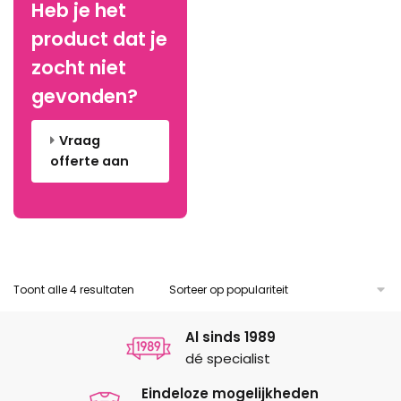
Heb je het
optie
optie
product dat je
kan
kan
gekozen
gekozen
zocht niet
worden
worden
gevonden?
op
op
de
de
Vraag
productpagina
productpagina
offerte aan
Gesorteerd
Toont alle 4 resultaten
op
populariteit
Al sinds 1989
dé specialist
Eindeloze mogelijkheden