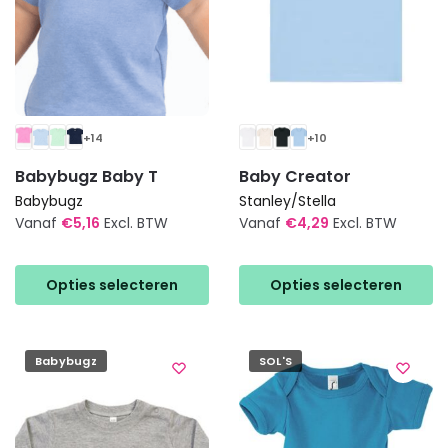
+14
+10
Babybugz Baby T
Baby Creator
Babybugz
Stanley/Stella
Vanaf
€
5,16
Excl. BTW
Vanaf
€
4,29
Excl. BTW
Dit
Dit
product
product
Opties selecteren
Opties selecteren
heeft
heeft
meerdere
meerdere
variaties.
variaties.
Babybugz
SOL'S
Deze
Deze
optie
optie
kan
kan