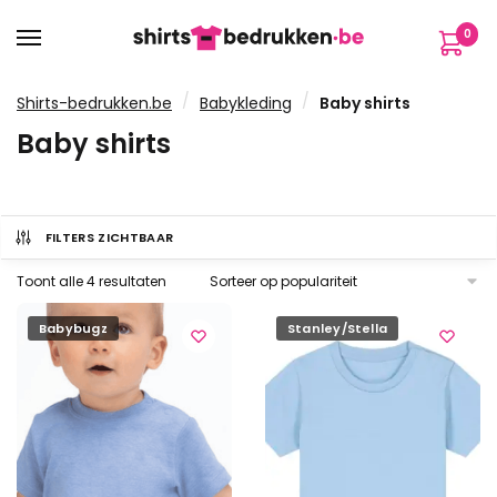
Verder
Ga
0
naar
naar
navigatie
de
inhoud
/
/
Shirts-bedrukken.be
Babykleding
Baby shirts
Baby shirts
FILTERS ZICHTBAAR
Gesorteerd
Toont alle 4 resultaten
op
populariteit
Babybugz
Stanley/Stella