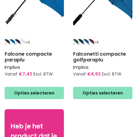
+5
+9
Falcone compacte
Falconetti compacte
paraplu
golfparaplu
Impliva
Impliva
Vanaf
€
7,43
Excl. BTW
Vanaf
€
4,93
Excl. BTW
Dit
Dit
product
product
Opties selecteren
Opties selecteren
heeft
heeft
meerdere
meerdere
variaties.
variaties.
Deze
Deze
Heb je het
optie
optie
product dat je
kan
kan