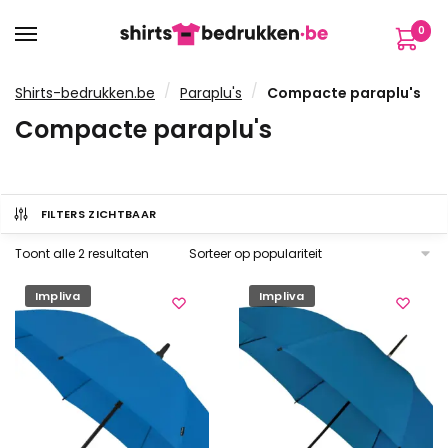
Verder
Ga
0
naar
naar
navigatie
de
inhoud
/
/
Shirts-bedrukken.be
Paraplu's
Compacte paraplu's
Compacte paraplu's
FILTERS ZICHTBAAR
Gesorteerd
Toont alle 2 resultaten
op
populariteit
Impliva
Impliva