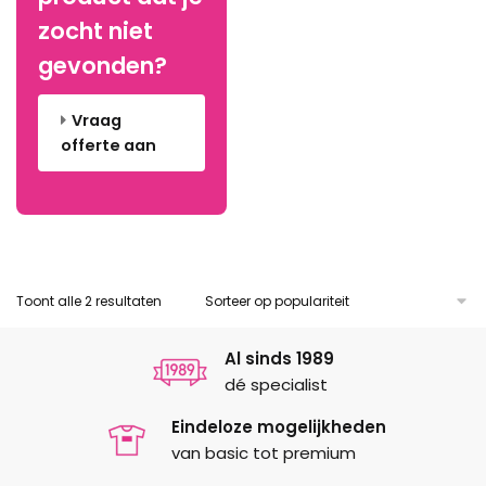
gekozen
gekozen
zocht niet
worden
worden
gevonden?
op
op
de
de
Vraag
productpagina
productpagina
offerte aan
Gesorteerd
Toont alle 2 resultaten
op
populariteit
Al sinds 1989
dé specialist
Eindeloze mogelijkheden
van basic tot premium