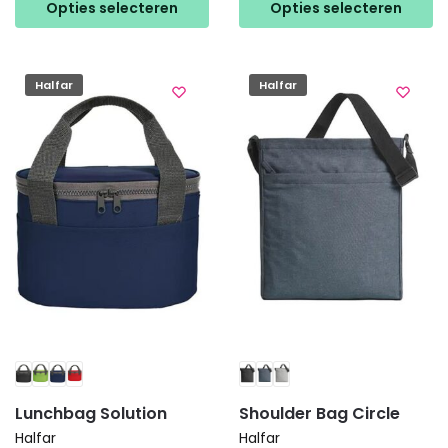
product
heeft
Opties selecteren
Opties selecteren
heeft
meerdere
meerdere
variaties.
variaties.
Deze
Halfar
Halfar
Deze
optie
optie
kan
kan
gekozen
gekozen
worden
worden
op
op
de
de
productpagina
productpagina
Lunchbag Solution
Shoulder Bag Circle
Halfar
Halfar