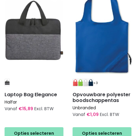
optie
optie
kan
kan
gekozen
gekozen
worden
worden
op
op
de
de
productpagina
productpagina
+3
Laptop Bag Elegance
Opvouwbare polyester
boodschappentas
Halfar
Unbranded
Vanaf
€
15,89
Excl. BTW
Vanaf
€
1,09
Excl. BTW
Dit
Dit
product
product
heeft
Opties selecteren
Opties selecteren