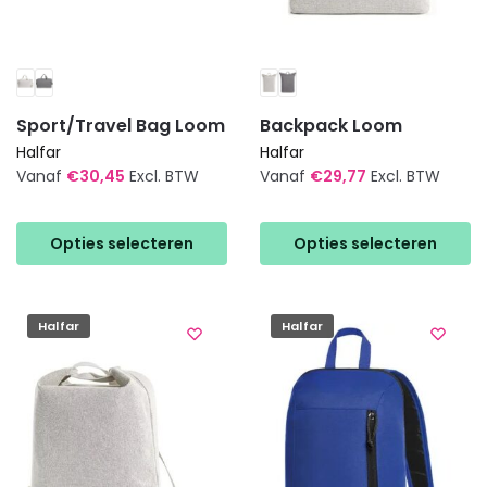
Sport/Travel Bag Loom
Backpack Loom
Halfar
Halfar
Vanaf
€
30,45
Excl. BTW
Vanaf
€
29,77
Excl. BTW
Dit
Dit
product
product
Opties selecteren
Opties selecteren
heeft
heeft
meerdere
meerdere
variaties.
variaties.
Halfar
Halfar
Deze
Deze
optie
optie
kan
kan
gekozen
gekozen
worden
worden
op
op