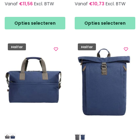
Vanaf
€
11,56
Excl. BTW
Vanaf
€
10,73
Excl. BTW
Dit
Dit
product
product
Opties selecteren
Opties selecteren
heeft
heeft
meerdere
meerdere
variaties.
variaties.
Halfar
Halfar
Deze
Deze
optie
optie
kan
kan
gekozen
gekozen
worden
worden
op
op
de
de
productpagina
productpagina