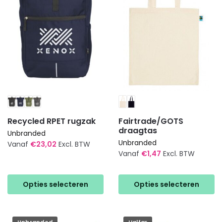
gekozen
worden
worden
op
op
de
de
productpagina
productpagina
Recycled RPET rugzak
Fairtrade/GOTS
draagtas
Unbranded
Unbranded
Vanaf
€
23,02
Excl. BTW
Vanaf
€
1,47
Excl. BTW
Dit
Dit
product
product
heeft
Opties selecteren
Opties selecteren
heeft
meerdere
meerdere
variaties.
variaties.
Deze