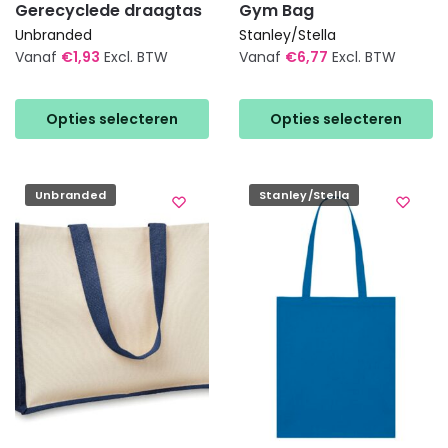
Gerecyclede draagtas
Gym Bag
Unbranded
Stanley/Stella
Vanaf
€
1,93
Excl. BTW
Vanaf
€
6,77
Excl. BTW
Dit
Dit
product
product
Opties selecteren
Opties selecteren
heeft
heeft
meerdere
meerdere
variaties.
variaties.
Unbranded
Stanley/Stella
Deze
Deze
optie
optie
kan
kan
gekozen
gekozen
worden
worden
op
op
de
de
productpagina
productpagina