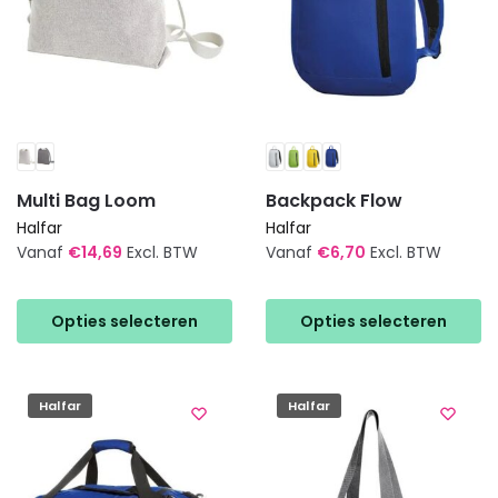
de
de
productpagina
productpagina
Multi Bag Loom
Backpack Flow
Halfar
Halfar
Vanaf
€
14,69
Excl. BTW
Vanaf
€
6,70
Excl. BTW
Dit
Dit
product
product
Opties selecteren
Opties selecteren
heeft
heeft
meerdere
meerdere
variaties.
variaties.
Halfar
Halfar
Deze
Deze
optie
optie
kan
kan