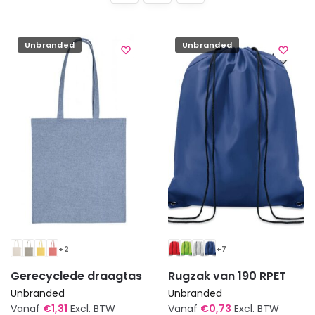
Unbranded
Unbranded
+2
+7
Gerecyclede draagtas
Rugzak van 190 RPET
Unbranded
Unbranded
Vanaf
€
1,31
Excl. BTW
Vanaf
€
0,73
Excl. BTW