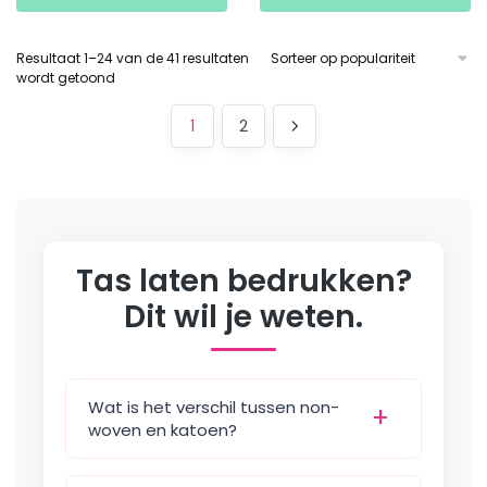
heeft
meerdere
meerdere
variaties.
Resultaat 1–24 van de 41 resultaten
variaties.
Deze
Gesorteerd
wordt getoond
Deze
optie
op
optie
populariteit
kan
1
2
kan
gekozen
gekozen
worden
worden
op
op
de
de
productpagina
Tas laten bedrukken?
productpagina
Dit wil je weten.
Wat is het verschil tussen non-
woven en katoen?