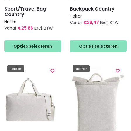
Sport/Travel Bag
Backpack Country
Country
Halfar
Halfar
Vanaf
€
26,47
Excl. BTW
Vanaf
€
25,66
Excl. BTW
Dit
Dit
product
product
heeft
Opties selecteren
Opties selecteren
heeft
meerdere
meerdere
variaties.
variaties.
Deze
Halfar
Halfar
Deze
optie
optie
kan
kan
gekozen
gekozen
worden
worden
op
op
de
de
productpagina
productpagina