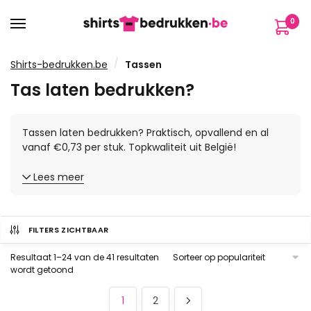
Verder
Ga
0
naar
naar
navigatie
de
inhoud
/
Shirts-bedrukken.be
Tassen
Tas laten bedrukken?
Tassen laten bedrukken? Praktisch, opvallend en al
vanaf €0,73 per stuk. Topkwaliteit uit België!
Lees meer
FILTERS ZICHTBAAR
Resultaat 1–24 van de 41 resultaten
Gesorteerd
wordt getoond
op
populariteit
1
2