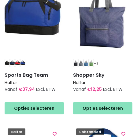
gekozen
gekozen
worden
worden
op
op
de
de
productpagina
productpagina
+2
Sports Bag Team
Shopper Sky
Halfar
Halfar
Vanaf
€
37,94
Excl. BTW
Vanaf
€
12,25
Excl. BTW
Dit
Dit
product
product
Opties selecteren
Opties selecteren
heeft
heeft
meerdere
meerdere
variaties.
variaties.
Halfar
Unbranded
Deze
Deze