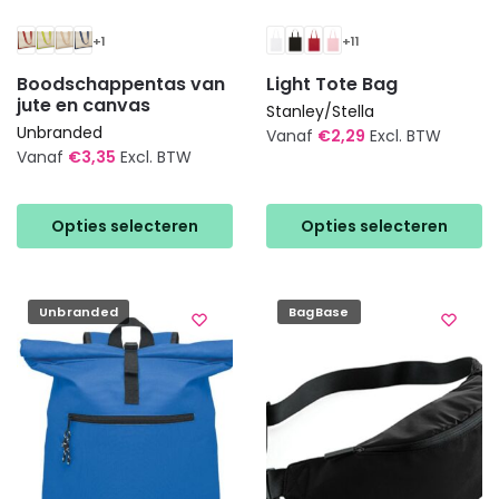
+1
+11
Boodschappentas van
Light Tote Bag
jute en canvas
Stanley/Stella
Unbranded
Vanaf
€
2,29
Excl. BTW
Vanaf
€
3,35
Excl. BTW
Dit
Dit
product
product
heeft
Opties selecteren
Opties selecteren
heeft
meerdere
meerdere
variaties.
variaties.
Deze
Unbranded
BagBase
Deze
optie
optie
kan
kan
gekozen
gekozen
worden
worden
op
op
de
de
productpagina