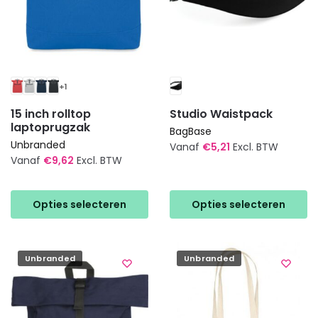
productpagina
+1
15 inch rolltop
Studio Waistpack
laptoprugzak
BagBase
Unbranded
Vanaf
€
5,21
Excl. BTW
Vanaf
€
9,62
Excl. BTW
Dit
Dit
product
product
heeft
Opties selecteren
Opties selecteren
heeft
meerdere
meerdere
variaties.
variaties.
Deze
Unbranded
Unbranded
Deze
optie
optie
kan
kan
gekozen