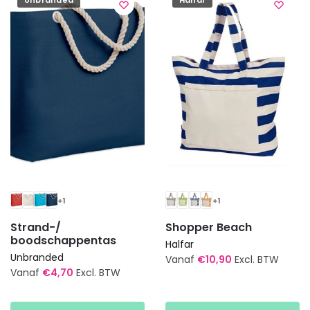
Unbranded
Halfar
Deze
optie
optie
kan
kan
gekozen
gekozen
worden
worden
op
op
de
de
productpagina
productpagina
+1
+1
Strand-/
Shopper Beach
boodschappentas
Halfar
Unbranded
Vanaf
€
10,90
Excl. BTW
Vanaf
€
4,70
Excl. BTW
Dit
Dit
product