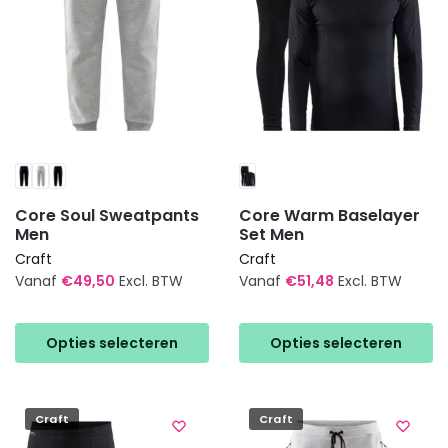
op
op
de
de
productpagina
productpagina
Core Soul Sweatpants
Core Warm Baselayer
Men
Set Men
Craft
Craft
Vanaf
€
49,50
Excl. BTW
Vanaf
€
51,48
Excl. BTW
Dit
Dit
product
product
Opties selecteren
Opties selecteren
heeft
heeft
meerdere
meerdere
variaties.
variaties.
Craft
Craft
Deze
Deze