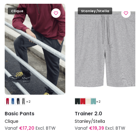
op
populariteit
Clique
Stanley/Stella
+2
+2
Basic Pants
Trainer 2.0
Clique
Stanley/Stella
Vanaf
€
17,20
Excl. BTW
Vanaf
€
19,39
Excl. BTW
Dit
Dit