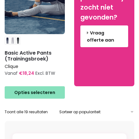
de
de
zocht niet
productpagina
productpagina
gevonden?
Vraag
offerte aan
Basic Active Pants
(Trainingsbroek)
Clique
Vanaf
€
18,24
Excl. BTW
Dit
product
Opties selecteren
heeft
meerdere
Gesorteerd
Toont alle 19 resultaten
variaties.
op
Deze
populariteit
optie
kan