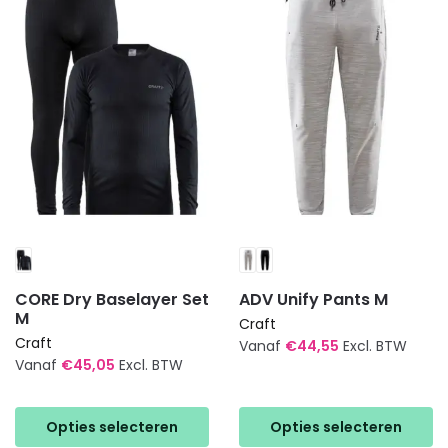
optie
optie
kan
kan
gekozen
gekozen
worden
worden
op
op
de
de
productpagina
productpagina
CORE Dry Baselayer Set
ADV Unify Pants M
M
Craft
Craft
Vanaf
€
44,55
Excl. BTW
Vanaf
€
45,05
Excl. BTW
Dit
Dit
product
product
heeft
Opties selecteren
Opties selecteren
heeft