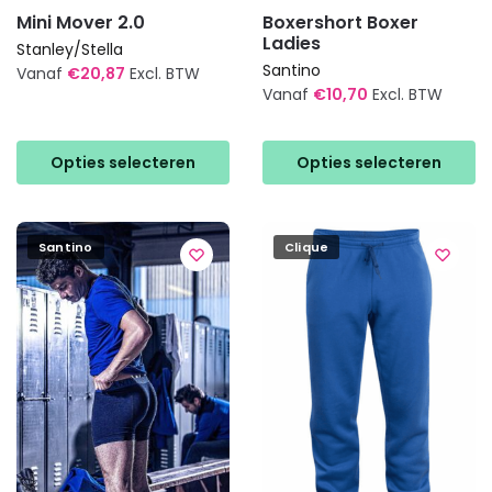
Mini Mover 2.0
Boxershort Boxer
Ladies
Stanley/Stella
Santino
Vanaf
€
20,87
Excl. BTW
Vanaf
€
10,70
Excl. BTW
Dit
Dit
product
product
heeft
Opties selecteren
Opties selecteren
heeft
meerdere
meerdere
variaties.
variaties.
Deze
Santino
Clique
Deze
optie
optie
kan
kan
gekozen
gekozen
worden
worden
op
op
de
de
productpagina
productpagina