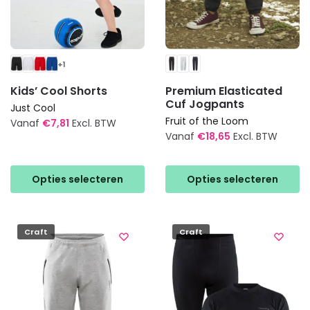
+1
Kids’ Cool Shorts
Premium Elasticated
Cuf Jogpants
Just Cool
Fruit of the Loom
Vanaf
€
7,81
Excl. BTW
Vanaf
€
18,65
Excl. BTW
Dit
Dit
product
product
heeft
Opties selecteren
Opties selecteren
heeft
meerdere
meerdere
variaties.
variaties.
Deze
Craft
Craft
Deze
optie
optie
kan
kan
gekozen
gekozen
worden
worden