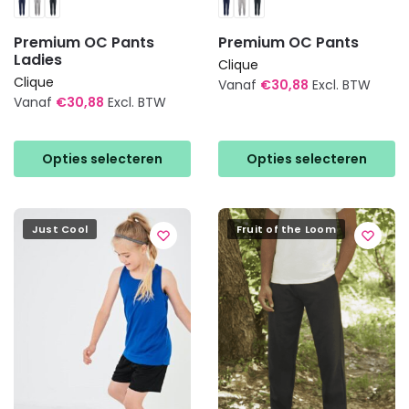
Premium OC Pants
Premium OC Pants
Ladies
Clique
Clique
Vanaf
€
30,88
Excl. BTW
Vanaf
€
30,88
Excl. BTW
Dit
Dit
product
product
heeft
Opties selecteren
Opties selecteren
heeft
meerdere
meerdere
variaties.
variaties.
Deze
Just Cool
Fruit of the Loom
Deze
optie
optie
kan
kan
gekozen
gekozen
worden
worden
op
op
de
de
productpagina
productpagina