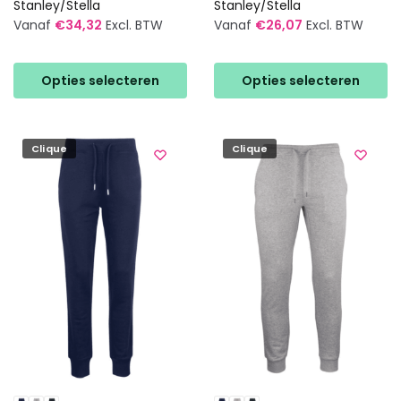
Stanley/Stella
Stanley/Stella
Vanaf
€
34,32
Excl. BTW
Vanaf
€
26,07
Excl. BTW
Dit
Dit
product
product
Opties selecteren
Opties selecteren
heeft
heeft
meerdere
meerdere
variaties.
variaties.
Clique
Clique
Deze
Deze
optie
optie
kan
kan
gekozen
gekozen
worden
worden
op
op
de
de
productpagina
productpagina