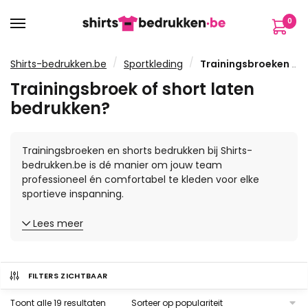
Verder
Ga
0
naar
naar
navigatie
de
inhoud
/
/
Shirts-bedrukken.be
Sportkleding
Trainingsbroeken en shorts
Trainingsbroek of short laten
bedrukken?
Trainingsbroeken en shorts bedrukken bij Shirts-
bedrukken.be is dé manier om jouw team
professioneel én comfortabel te kleden voor elke
sportieve inspanning.
Lees meer
FILTERS ZICHTBAAR
Gesorteerd
Toont alle 19 resultaten