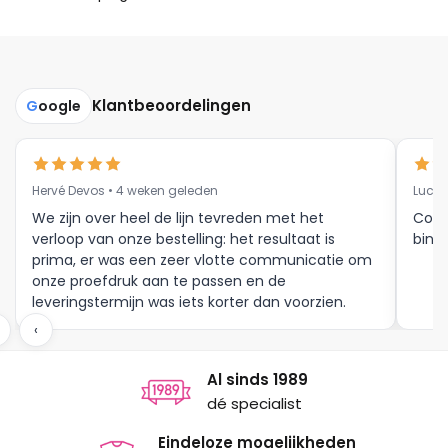
Klantbeoordelingen
G
oogle
Hervé Devos • 4 weken geleden
Luc V
We zijn over heel de lijn tevreden met het
Corr
verloop van onze bestelling: het resultaat is
binne
prima, er was een zeer vlotte communicatie om
onze proefdruk aan te passen en de
leveringstermijn was iets korter dan voorzien.
Meer moet dat niet zijn.
‹
Al sinds 1989
dé specialist
Eindeloze mogelijkheden