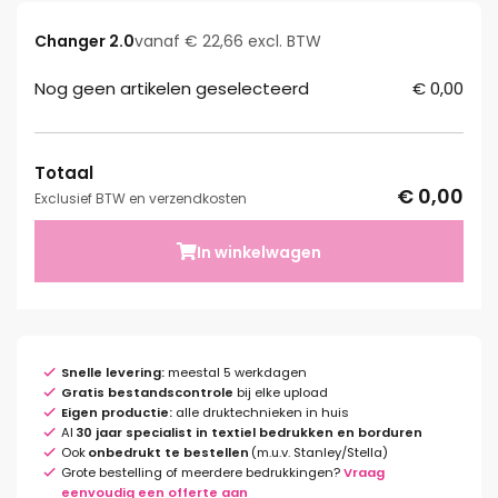
Changer 2.0
vanaf € 22,66 excl. BTW
Nog geen artikelen geselecteerd
€ 0,00
Totaal
€ 0,00
Exclusief BTW en verzendkosten
In winkelwagen
Snelle levering:
meestal 5 werkdagen
Gratis bestandscontrole
bij elke upload
Eigen productie:
alle druktechnieken in huis
Al
30 jaar specialist in textiel bedrukken en borduren
Ook
onbedrukt te bestellen
(m.u.v. Stanley/Stella)
Grote bestelling of meerdere bedrukkingen?
Vraag
eenvoudig een offerte aan