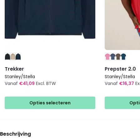
Trekker
Prepster 2.0
Stanley/Stella
Stanley/Stella
Vanaf
€
41,09
Excl. BTW
Vanaf
€
16,37
Ex
Dit
Dit
product
product
Opties selecteren
Opti
heeft
heeft
meerdere
meerdere
variaties.
variaties.
Deze
Deze
Beschrijving
optie
optie