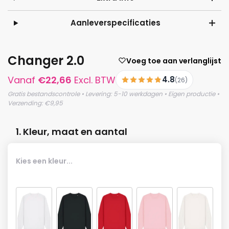
Aanleverspecificaties
Changer 2.0
Voeg toe aan verlanglijst
Vanaf
€
22,66
Excl. BTW
4.8
(26)
Gratis bestandscontrole • Levering: 5-10 werkdagen • Eigen productie •
Verzending: €9,95
1. Kleur, maat en aantal
Kies een kleur...