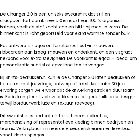
kan
kan
gekozen
gekozen
De Changer 2.0 is een uniseks sweatshirt dat stijl en
draagcomfort combineert. Gemaakt van 100 % organisch
worden
worden
katoen, voelt de stof zacht aan en blijft hij mooi in vorm. De
op
op
binnenkant is licht geborsteld voor extra warmte zonder bulk.
de
de
productpagina
productpagina
Het ontwerp is netjes en functioneel: set-in mouwen,
ribboorden aan kraag, mouwen en onderkant, en een visgraat
nekband voor extra stevigheid. De voorkant is egaal – ideaal om
personalisatie subtiel of opvallend toe te voegen.
Bij Shirts-bedrukken.nl kun je de Changer 2.0 laten bedrukken of
borduren met jouw logo, ontwerp of tekst. Met ruim 30 jaar
ervaring zorgen we ervoor dat de afwerking strak en duurzaam
is. Bedrukking leent zich voor kleurrijke of gedetailleerde designs,
terwijl borduurwerk luxe en textuur toevoegt.
Dit sweatshirt is perfect als basis binnen collecties,
merchandising of representatieve kleding binnen bedrijven en
teams. Verkrijgbaar in meerdere seizoenskleuren en leverbaar
vanaf kleine oplages.