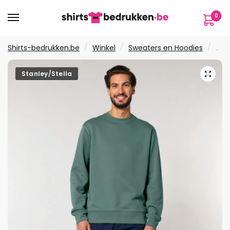
Verder
Ga
0
naar
naar
navigatie
de
inhoud
/
/
/
Shirts-bedrukken.be
Winkel
Sweaters en Hoodies
Swe
🔍
Stanley/Stella