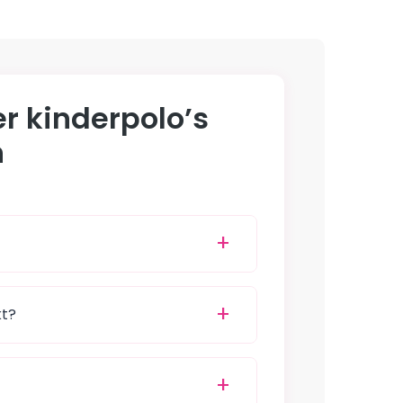
r kinderpolo’s
n
kt?