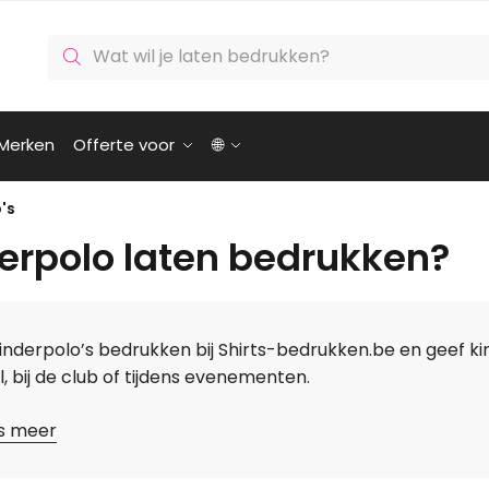
Producten
zoeken
Merken
Offerte voor
🌐
's
erpolo laten bedrukken?
inderpolo’s bedrukken bij Shirts-bedrukken.be en geef k
, bij de club of tijdens evenementen.
s meer