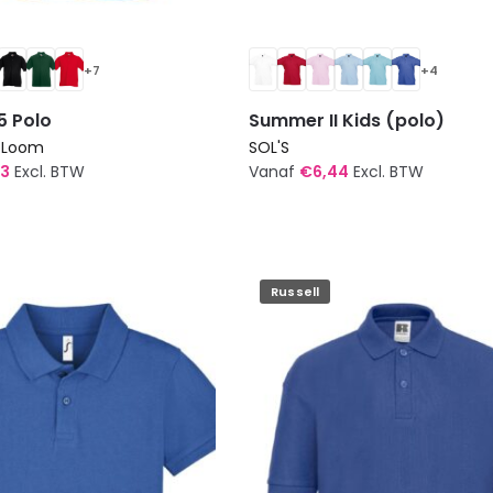
+7
+4
5 Polo
Summer II Kids (polo)
e Loom
SOL'S
33
Excl. BTW
Vanaf
€
6,44
Excl. BTW
Dit
product
heeft
meerdere
Russell
variaties.
Deze
optie
kan
gekozen
worden
op