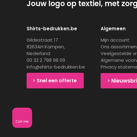
Jouw logo op textiel, met zor
Shirts-bedrukken.be
Algemeen
Gildestraat 17
Mijn account
8263AH Kampen,
Ons assortimen
Nederland
Veelgestelde v
00 32 2 788 98 09
Algemene voor
info@shirts-bedrukken.be
Privacy statem
Snel een offerte
Nieuwsbr
Call me