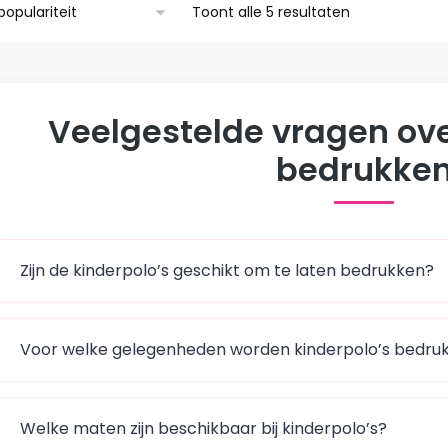
meerdere
Gesorteerd
Toont alle 5 resultaten
variaties.
op
populariteit
Deze
optie
kan
Veelgestelde vragen ove
gekozen
bedrukke
worden
op
de
agina
productpagina
Zijn de kinderpolo’s geschikt om te laten bedrukken?
Voor welke gelegenheden worden kinderpolo’s bedru
Welke maten zijn beschikbaar bij kinderpolo’s?