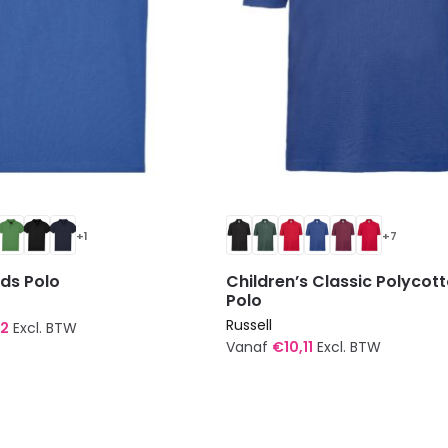
de
agina
productpagina
+1
+7
ids Polo
Children’s Classic Polycot
Polo
Russell
92
Excl. BTW
Vanaf
€
10,11
Excl. BTW
Dit
product
heeft