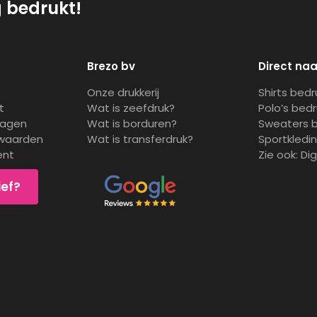
g bedrukt!
Brezo bv
Direct naa
Onze drukkerij
Shirts bed
t
Wat is zeefdruk?
Polo’s bed
ragen
Wat is borduren?
Sweaters 
waarden
Wat is transferdruk?
Sportkledi
ent
Zie ook:
Di
ief?