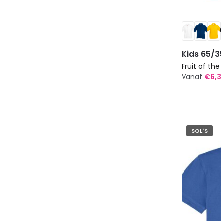
Kids 65/3
Fruit of th
Vanaf
€
6,
Dit
product
heeft
meerdere
SOL'S
variaties.
Deze
optie
kan
gekozen
worden
op