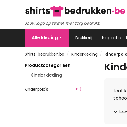
Verder
Ga
naar
naar
navigatie
de
Jouw logo op textiel, met zorg bedrukt!
inhoud
Alle kleding
Drukkerij
Inspiratie
/
/
Shirts-bedrukken.be
Kinderkleding
Kinderpolo
Kind
Productcategorieën
←
Kinderkleding
Kinderpolo's
(5)
Laat k
school
Lee