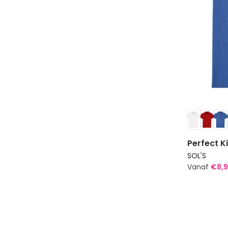
de
productp
Perfect K
SOL'S
Vanaf
€
8,
Dit
product
heeft
meerdere