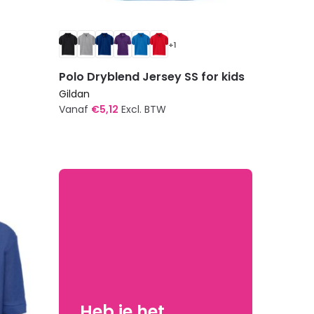
+1
Polo Dryblend Jersey SS for kids
Gildan
Vanaf
€
5,12
Excl. BTW
Dit
product
heeft
meerdere
variaties.
Deze
optie
kan
gekozen
worden
Heb je het
op