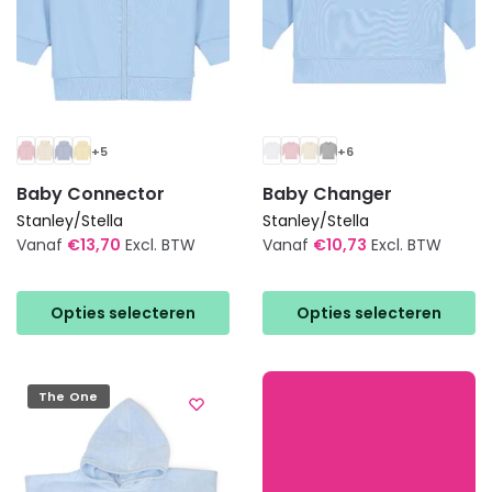
+5
+6
Baby Connector
Baby Changer
Stanley/Stella
Stanley/Stella
Vanaf
€
13,70
Excl. BTW
Vanaf
€
10,73
Excl. BTW
Dit
Dit
product
product
Opties selecteren
Opties selecteren
heeft
heeft
meerdere
meerdere
variaties.
variaties.
The One
Deze
Deze
optie
optie
kan
kan