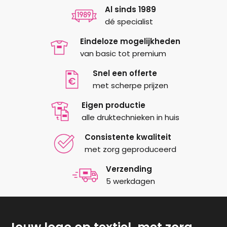
populariteit
optie
Al sinds 1989
kan
dé specialist
gekozen
Eindeloze mogelijkheden
worden
van basic tot premium
op
de
Snel een offerte
productpagina
met scherpe prijzen
Eigen productie
alle druktechnieken in huis
Consistente kwaliteit
met zorg geproduceerd
Verzending
5 werkdagen