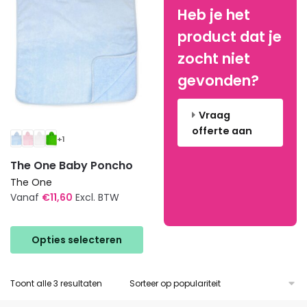
gekozen
gekozen
Heb je het
worden
worden
op
op
product dat je
de
de
zocht niet
productpagina
productpagina
gevonden?
Vraag
offerte aan
+1
The One Baby Poncho
The One
Vanaf
€
11,60
Excl. BTW
Dit
product
Opties selecteren
heeft
meerdere
Gesorteerd
Toont alle 3 resultaten
variaties.
op
Deze