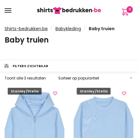
Verder
Ga
0
naar
naar
navigatie
de
inhoud
/
/
Shirts-bedrukken.be
Babykleding
Baby truien
Baby truien
FILTERS ZICHTBAAR
Gesorteerd
Toont alle 3 resultaten
op
populariteit
Stanley/Stella
Stanley/Stella