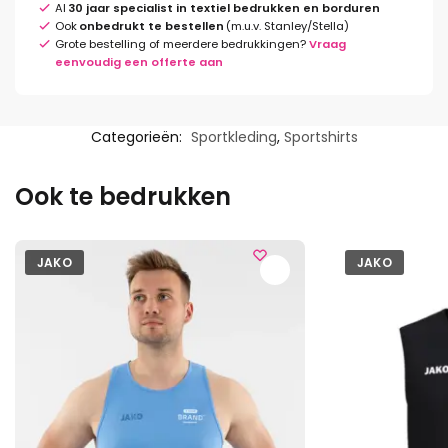
Al
30 jaar specialist in textiel bedrukken en borduren
Ook
onbedrukt te bestellen
(m.u.v. Stanley/Stella)
Grote bestelling of meerdere bedrukkingen?
Vraag
eenvoudig een offerte aan
Categorieën:
Sportkleding
,
Sportshirts
Ook te bedrukken
JAKO
JAKO