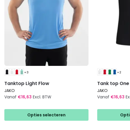
+3
+2
Tanktop Light Flow
Tank top One
JAKO
JAKO
Vanaf
€
16,63
Excl. BTW
Vanaf
€
16,63
Ex
Dit
Dit
product
product
Opties selecteren
Opti
heeft
heeft
meerdere
meerdere