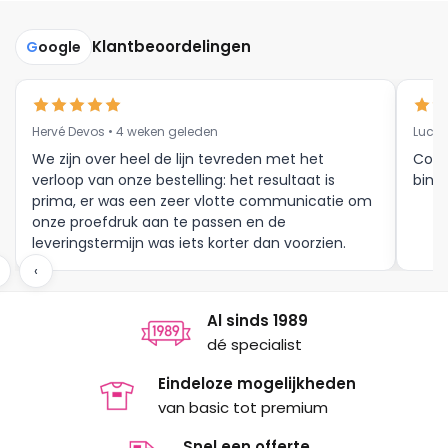
variaties.
variaties.
Deze
Deze
Klantbeoordelingen
G
oogle
optie
optie
kan
kan
gekozen
gekozen
Hervé Devos • 4 weken geleden
Luc V
worden
worden
op
op
We zijn over heel de lijn tevreden met het
Corr
verloop van onze bestelling: het resultaat is
binne
de
de
prima, er was een zeer vlotte communicatie om
productpagina
productpagina
onze proefdruk aan te passen en de
leveringstermijn was iets korter dan voorzien.
Meer moet dat niet zijn.
‹
Al sinds 1989
dé specialist
Eindeloze mogelijkheden
van basic tot premium
Snel een offerte