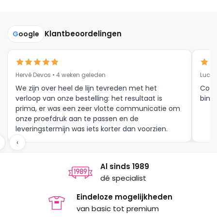
meerdere
meerdere
variaties.
variaties.
Deze
Deze
Klantbeoordelingen
G
oogle
optie
optie
kan
kan
gekozen
gekozen
Hervé Devos • 4 weken geleden
Luc V
worden
worden
op
op
We zijn over heel de lijn tevreden met het
Corr
verloop van onze bestelling: het resultaat is
binne
de
de
prima, er was een zeer vlotte communicatie om
productpagina
productpagina
onze proefdruk aan te passen en de
leveringstermijn was iets korter dan voorzien.
Meer moet dat niet zijn.
‹
Al sinds 1989
dé specialist
Eindeloze mogelijkheden
van basic tot premium