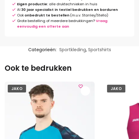
Eigen productie:
alle druktechnieken in huis
Al
30 jaar specialist in textiel bedrukken en borduren
Ook
onbedrukt te bestellen
(m.u.v. Stanley/Stella)
Grote bestelling of meerdere bedrukkingen?
Vraag
eenvoudig een offerte aan
Categorieën:
Sportkleding
,
Sportshirts
Ook te bedrukken
JAKO
JAKO