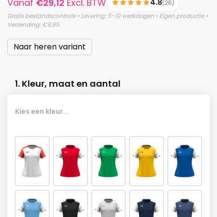
Vanaf
€
29,12
Excl. BTW
4.8
(26)
Gratis bestandscontrole • Levering: 5-10 werkdagen • Eigen productie •
Verzending: €9,95
Naar heren variant
1. Kleur, maat en aantal
Kies een kleur...