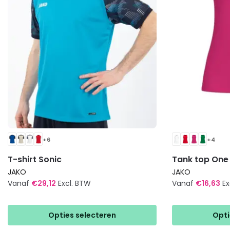
+6
+4
T-shirt Sonic
Tank top On
JAKO
JAKO
Vanaf
€
29,12
Excl. BTW
Vanaf
€
16,63
Ex
Dit
Dit
product
product
Opties selecteren
Opti
heeft
heeft