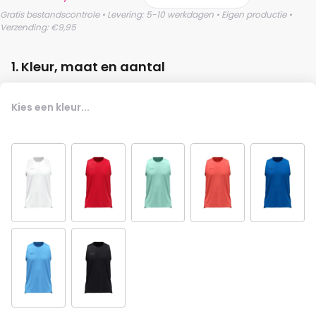
Gratis bestandscontrole • Levering: 5-10 werkdagen • Eigen productie •
Verzending: €9,95
1. Kleur, maat en aantal
Kies een kleur...