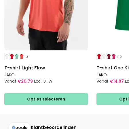
+3
+10
T-shirt Light Flow
T-shirt One K
JAKO
JAKO
Vanaf
€
20,79
Excl. BTW
Vanaf
€
14,97
E
Dit
Dit
product
product
Opties selecteren
Opti
heeft
heeft
meerdere
meerdere
variaties.
variaties.
Deze
Deze
Klantbeoordelingen
G
oogle