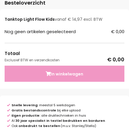
Besteloverzicht
Tanktop Light Flow Kids
vanaf € 14,97 excl. BTW
Nog geen artikelen geselecteerd
€ 0,00
Totaal
€ 0,00
Exclusief BTW en verzendkosten
In winkelwagen
Snelle levering:
meestal 5 werkdagen
Gratis bestandscontrole
bij elke upload
Eigen productie:
alle druktechnieken in huis
Al
30 jaar specialist in textiel bedrukken en borduren
Ook
onbedrukt te bestellen
(m.u.v. Stanley/Stella)