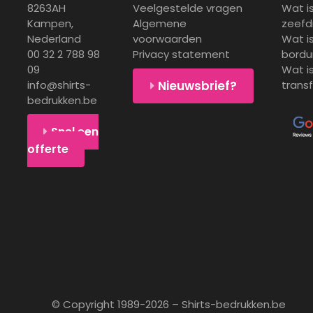
8263AH
Veelgestelde vragen
Wat i
Kampen,
Algemene
zeefd
Nederland
voorwaarden
Wat i
00 32 2 788 98
Privacy statement
bordu
09
Wat i
info@shirts-
trans
Nieuwsbrief?
bedrukken.be
Snel een
offerte
© Copyright 1989-2026 – Shirts-bedrukken.be