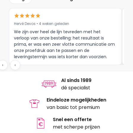
optie
optie
kan
kan
gekozen
gekozen
Hervé Devos • 4 weken geleden
Lu
worden
worden
op
op
We zijn over heel de lijn tevreden met het
Co
verloop van onze bestelling: het resultaat is
bi
de
de
prima, er was een zeer vlotte communicatie om
productpagina
productpagina
onze proefdruk aan te passen en de
leveringstermijn was iets korter dan voorzien.
Meer moet dat niet zijn.
›
‹
Al sinds 1989
dé specialist
Eindeloze mogelijkheden
van basic tot premium
Snel een offerte
met scherpe prijzen