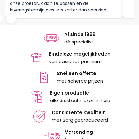
onze proefdruk aan te passen en de
leveringstermijn was iets korter dan voorzien.
Meer moet dat niet zijn.
‹
Al sinds 1989
dé specialist
Eindeloze mogelijkheden
van basic tot premium
Snel een offerte
met scherpe prijzen
Eigen productie
alle druktechnieken in huis
Consistente kwaliteit
met zorg geproduceerd
Verzending