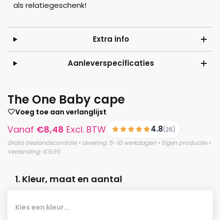
als relatiegeschenk!
Extra info
Aanleverspecificaties
The One Baby cape
Voeg toe aan verlanglijst
Vanaf
€
8,48
Excl. BTW
4.8
(26)
Gratis bestandscontrole • Levering: 5-10 werkdagen • Eigen productie •
Verzending: €9,95
1. Kleur, maat en aantal
Kies een kleur...