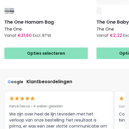
The One Hamam Bag
The One Baby
The One
The One
Vanaf
€
21,60
Excl. BTW
Vanaf
€
2,22
Ex
Dit
Dit
product
product
Opties selecteren
Opti
heeft
heeft
meerdere
meerdere
variaties.
variaties.
Deze
Deze
Klantbeoordelingen
G
oogle
optie
optie
kan
kan
gekozen
gekozen
Hervé Devos • 4 weken geleden
Luc V
worden
worden
op
op
We zijn over heel de lijn tevreden met het
Corr
verloop van onze bestelling: het resultaat is
binne
de
de
prima, er was een zeer vlotte communicatie om
productpagina
productpagina