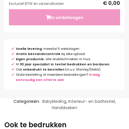
€ 0,00
Exclusief BTW en verzendkosten
In winkelwagen
Snelle levering:
meestal 5 werkdagen
Gratis bestandscontrole
bij elke upload
Eigen productie:
alle druktechnieken in huis
Al
30 jaar specialist in textiel bedrukken en borduren
Ook
onbedrukt te bestellen
(m.u.v. Stanley/Stella)
Grote bestelling of meerdere bedrukkingen?
Vraag
eenvoudig een offerte aan
Categorieën:
Babykleding
,
Interieur- en badtextiel
,
Handdoeken
Ook te bedrukken