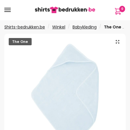
Verder
Ga
0
naar
naar
navigatie
de
inhoud
/
/
/
Shirts-bedrukken.be
Winkel
Babykleding
The One Baby cape
🔍
The One