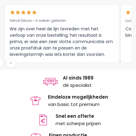
kan
kan
gekozen
gekozen
Hervé Devos • 4 weken geleden
Luc V
worden
worden
op
op
We zijn over heel de lijn tevreden met het
Corr
verloop van onze bestelling: het resultaat is
binne
de
de
prima, er was een zeer vlotte communicatie om
productpagina
productpagina
onze proefdruk aan te passen en de
leveringstermijn was iets korter dan voorzien.
Meer moet dat niet zijn.
‹
Al sinds 1989
dé specialist
Eindeloze mogelijkheden
van basic tot premium
Snel een offerte
met scherpe prijzen
Eigen productie