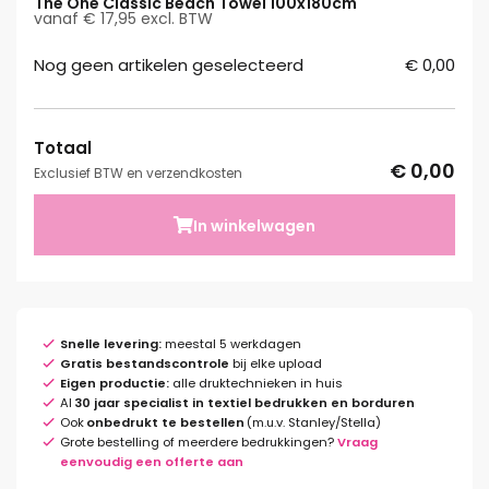
The One Classic Beach Towel 100x180cm
vanaf € 17,95 excl. BTW
Nog geen artikelen geselecteerd
€ 0,00
Totaal
€ 0,00
Exclusief BTW en verzendkosten
In winkelwagen
Snelle levering:
meestal 5 werkdagen
Gratis bestandscontrole
bij elke upload
Eigen productie:
alle druktechnieken in huis
Al
30 jaar specialist in textiel bedrukken en borduren
Ook
onbedrukt te bestellen
(m.u.v. Stanley/Stella)
Grote bestelling of meerdere bedrukkingen?
Vraag
eenvoudig een offerte aan