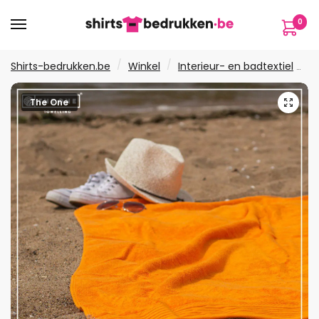
Verder
Ga
0
naar
naar
navigatie
de
inhoud
/
/
Shirts-bedrukken.be
Winkel
Interieur- en badtextiel
H
🔍
The One