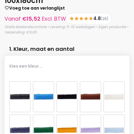
100x180cm
Voeg toe aan verlanglijst
Vanaf
€
15,52
Excl. BTW
4.8
(26)
Gratis bestandscontrole • Levering: 5-10 werkdagen • Eigen productie •
Verzending: €9,95
1. Kleur, maat en aantal
Kies een kleur...