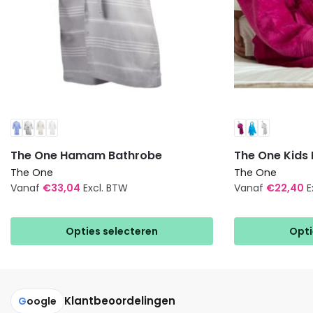
The One Hamam Bathrobe
The One Kids
The One
The One
Vanaf
€
33,04
Excl. BTW
Vanaf
€
22,40
E
Dit
Dit
product
product
Opties selecteren
Opti
heeft
heeft
meerdere
meerdere
variaties.
variaties.
Deze
Deze
Klantbeoordelingen
G
oogle
optie
optie