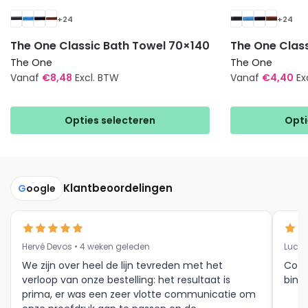
+24
+24
The One Classic Bath Towel 70×140
The One Clas
The One
The One
Vanaf
€
8,48
Excl. BTW
Vanaf
€
4,40
Ex
Dit
Dit
product
product
Opties selecteren
Opti
heeft
heeft
meerdere
meerdere
variaties.
variaties.
Deze
Deze
Klantbeoordelingen
G
oogle
optie
optie
kan
kan
gekozen
gekozen
Hervé Devos • 4 weken geleden
Luc V
worden
worden
op
op
We zijn over heel de lijn tevreden met het
Corr
verloop van onze bestelling: het resultaat is
binne
de
de
prima, er was een zeer vlotte communicatie om
productpagina
productpagina