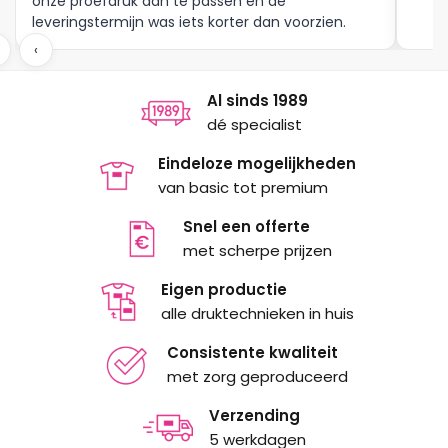
onze proefdruk aan te passen en de
leveringstermijn was iets korter dan voorzien.
Meer moet dat niet zijn.
‹
Al sinds 1989
dé specialist
Eindeloze mogelijkheden
van basic tot premium
Snel een offerte
met scherpe prijzen
Eigen productie
alle druktechnieken in huis
Consistente kwaliteit
met zorg geproduceerd
Verzending
5 werkdagen