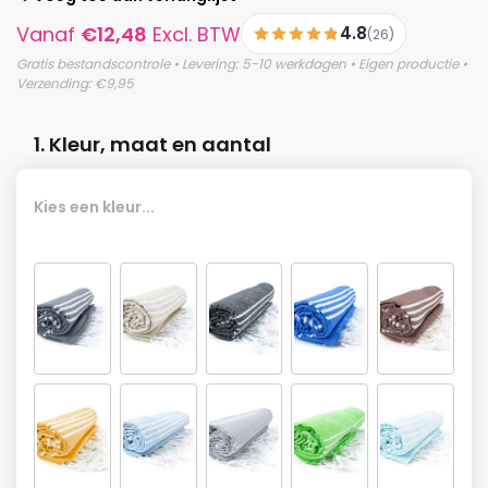
Vanaf
€
12,48
Excl. BTW
4.8
(26)
Gratis bestandscontrole • Levering: 5-10 werkdagen • Eigen productie •
Verzending: €9,95
1. Kleur, maat en aantal
Kies een kleur...