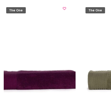
The One
The One