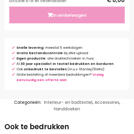
€ 0,00
Exclusief BTW en verzendkosten
In winkelwagen
Snelle levering:
meestal 5 werkdagen
Gratis bestandscontrole
bij elke upload
Eigen productie:
alle druktechnieken in huis
Al
30 jaar specialist in textiel bedrukken en borduren
Ook
onbedrukt te bestellen
(m.u.v. Stanley/Stella)
Grote bestelling of meerdere bedrukkingen?
Vraag
eenvoudig een offerte aan
Categorieën:
Interieur- en badtextiel
,
Accessoires
,
Handdoeken
Ook te bedrukken