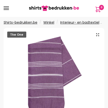
Verder
Ga
0
naar
naar
navigatie
de
inhoud
/
/
Shirts-bedrukken.be
Winkel
Interieur- en badtextiel
H
🔍
The One