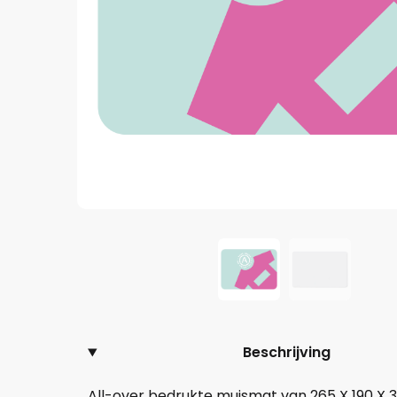
Beschrijving
All-over bedrukte muismat van 265 X 190 X 