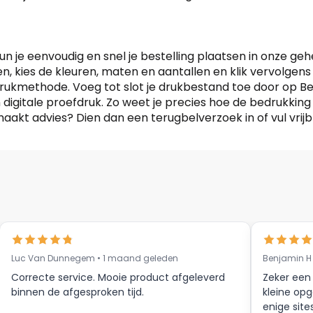
un je eenvoudig en snel je bestelling plaatsen in onze g
n, kies de kleuren, maten en aantallen en klik vervolgens
rukmethode. Voeg tot slot je drukbestand toe door op Bes
en digitale proefdruk. Zo weet je precies hoe de bedrukkin
akt advies? Dien dan een terugbelverzoek in of vul vrijb
Luc Van Dunnegem • 1 maand geleden
Benjamin H
Correcte service. Mooie product afgeleverd
Zeker een
binnen de afgesproken tijd.
kleine opg
enige site