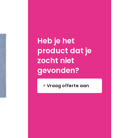
Heb je het
product dat je
zocht niet
gevonden?
Vraag offerte aan