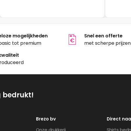
eloze mogelijkheden
Snel een offerte
basic tot premium
met scherpe prijzen
waliteit
roduceerd
g bedrukt!
Brezo bv
Direct naa
Onze drukkerij
Shirts bed