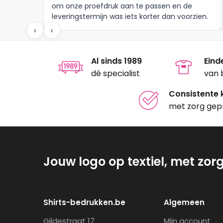
om onze proefdruk aan te passen en de
leveringstermijn was iets korter dan voorzien.
Meer moet dat niet zijn.
›
‹
Al sinds 1989
Eind
dé specialist
van 
Consistente k
met zorg gep
Jouw logo op textiel, met zor
Shirts-bedrukken.be
Algemeen
Gildestraat 17
Mijn account