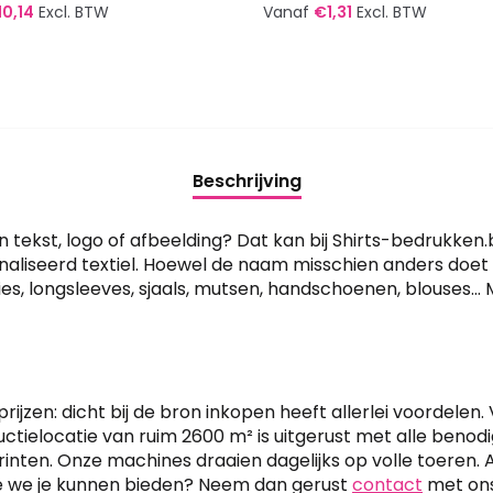
10,14
Excl. BTW
Vanaf
€
1,31
Excl. BTW
Dit
t
product
heeft
re
meerdere
s.
variaties.
Beschrijving
Deze
optie
tekst, logo of afbeelding? Dat kan bij Shirts-bedrukken.b
kan
naliseerd textiel. Hoewel de naam misschien anders doe
n
gekozen
s, longsleeves, sjaals, mutsen, handschoenen, blouses… 
worden
op
de
tpagina
productpagina
prijzen: dicht bij de bron inkopen heeft allerlei voordele
ductielocatie van ruim 2600 m² is uitgerust met alle beno
rinten. Onze machines draaien dagelijks op volle toeren. A
ie we je kunnen bieden? Neem dan gerust
contact
met ons