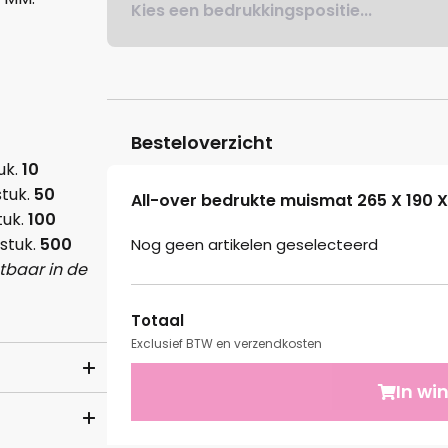
Kies een bedrukkingspositie...
Besteloverzicht
uk.
10
stuk.
50
All-over bedrukte muismat 265 X 190 
tuk.
100
 stuk.
500
Nog geen artikelen geselecteerd
htbaar in de
Totaal
Exclusief BTW en verzendkosten
In wi