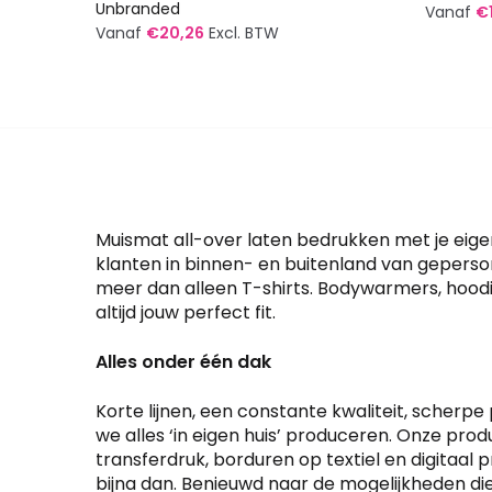
Unbranded
Vanaf
€
Vanaf
€
20,26
Excl. BTW
Dit
Dit
produc
product
heeft
heeft
meerde
meerdere
variatie
variaties.
Deze
Deze
optie
optie
Muismat all-over laten bedrukken met je eigen 
kan
kan
klanten in binnen- en buitenland van geperso
gekoze
meer dan alleen T-shirts. Bodywarmers, hoodie
gekozen
worden
altijd jouw perfect fit.
worden
op
op
de
Alles onder één dak
de
produc
productpagina
Korte lijnen, een constante kwaliteit, scherpe 
we alles ‘in eigen huis’ produceren. Onze pro
transferdruk, borduren op textiel en digitaal p
bijna dan. Benieuwd naar de mogelijkheden d