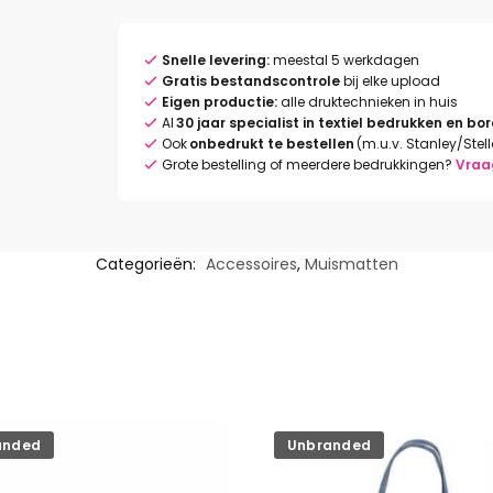
Snelle levering:
meestal 5 werkdagen
Gratis bestandscontrole
bij elke upload
Eigen productie:
alle druktechnieken in huis
Al
30 jaar specialist in textiel bedrukken en bo
Ook
onbedrukt te bestellen
(m.u.v. Stanley/Stel
Grote bestelling of meerdere bedrukkingen?
Vraa
Categorieën:
Accessoires
,
Muismatten
anded
Unbranded