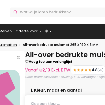
Producten
zoeken
Merken
Offerte voor
🌐
/
uismatten
All-over bedrukte muismat 265 X 190 X 3 MM
All-over bedrukte mui
🔍
Voeg toe aan verlanglijst
Vanaf
€
2,13
Excl. BTW
4.8
(26)
Gratis bestandscontrole • Levering: 5-10 werkdagen • Eige
1. Kleur, maat en aantal
Kies een kleur...