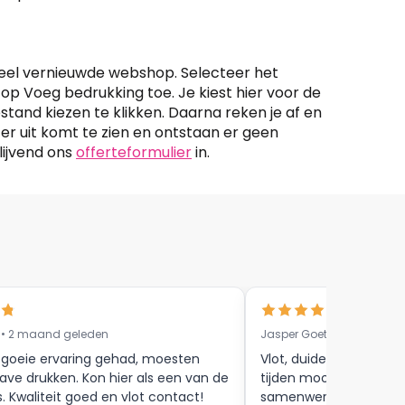
eheel vernieuwde webshop. Selecteer het
 op Voeg bedrukking toe. Je kiest hier voor de
tand kiezen te klikken. Daarna reken je af en
g er uit komt te zien en ontstaan er geen
lijvend ons
offerteformulier
in.
 • 2 maand geleden
Jasper Goethals • 9 maa
 goeie ervaring gehad, moesten
Vlot, duidelijke commun
ave drukken. Kon hier als een van de
tijden mooie afwerkin
s. Kwaliteit goed en vlot contact!
samenwerking tot aan