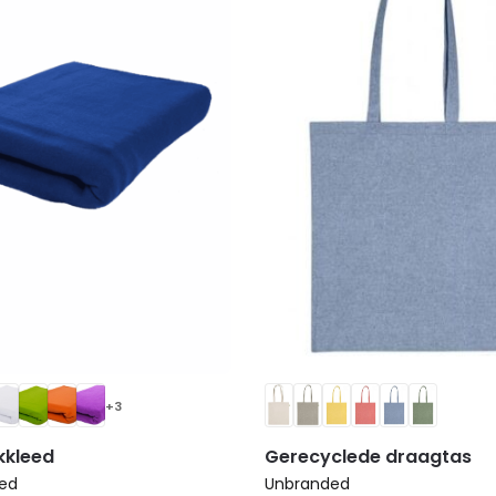
+3
kkleed
Gerecyclede draagtas
ed
Unbranded