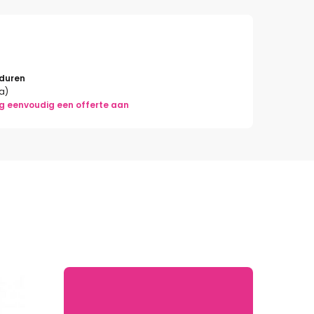
rduren
la)
g eenvoudig een offerte aan