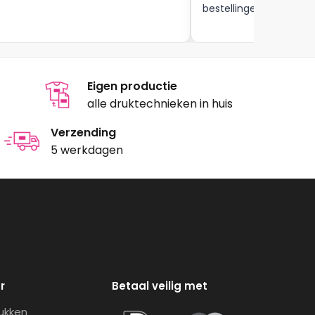
bestellingen , zijn zeker
Eigen productie
alle druktechnieken in huis
Verzending
5 werkdagen
r
Betaal veilig met
rukken