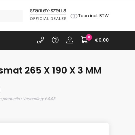
Toon incl. BTW
0
€
0,00
smat 265 X 190 X 3 MM
n productie • Verzending: €9,95