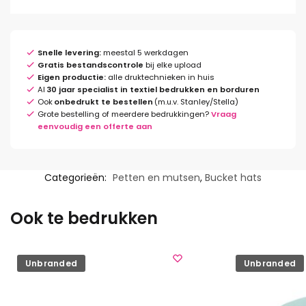
Snelle levering:
meestal 5 werkdagen
Gratis bestandscontrole
bij elke upload
Eigen productie:
alle druktechnieken in huis
Al
30 jaar specialist in textiel bedrukken en borduren
Ook
onbedrukt te bestellen
(m.u.v. Stanley/Stella)
Grote bestelling of meerdere bedrukkingen?
Vraag
eenvoudig een offerte aan
Categorieën:
Petten en mutsen
,
Bucket hats
Ook te bedrukken
Unbranded
Unbranded