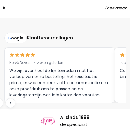
Lees meer
Klantbeoordelingen
G
oogle
Hervé Devos • 4 weken geleden
Luc V
We zijn over heel de lijn tevreden met het
Corr
verloop van onze bestelling: het resultaat is
binne
prima, er was een zeer vlotte communicatie om
onze proefdruk aan te passen en de
leveringstermijn was iets korter dan voorzien.
Meer moet dat niet zijn.
‹
Al sinds 1989
dé specialist