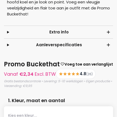
hoofd koel en je look on point. Voeg een vleugje
veelzijdigheid en flair toe aan je outfit met de Promo
Buckethat!
Extra info
Aanleverspecificaties
Promo Buckethat
Voeg toe aan verlanglijst
Vanaf
€
2,34
Excl. BTW
4.8
(26)
Gratis bestandscontrole • Levering: 5-10 werkdagen • Eigen productie •
Verzending: €9,95
1. Kleur, maat en aantal
Kies een kleur...