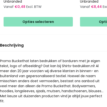
Unbranded
Unbranded
Vanaf
€
0,48
Excl. BTW
Vanaf
€
8,44
Ex
Dit
Dit
product
product
Opties selecteren
Opti
heeft
heeft
meerdere
meerdere
variaties.
variaties.
Deze
Deze
Beschrijving
optie
optie
kan
kan
gekozen
gekozen
Promo Buckethat laten bedrukken of borduren met je eigen
tekst, logo of afbeelding? Dat kan bij Shirts-bedrukken.nl! Al
worden
worden
meer dan 20 jaar voorzien wij diverse klanten in binnen- en
op
op
buitenland van gepersonaliseerd textiel. Hoewel de naam
de
de
misschien anders doet vermoeden, bestaat ons aanbod uit
productpagina
productpagina
veel meer dan alleen de Promo Buckethat. Bodywarmers,
hoodies, longsleeves, sjaals, mutsen, handschoenen, blouses…
Met keuze uit duizenden producten vind je altijd jouw perfect
fit.