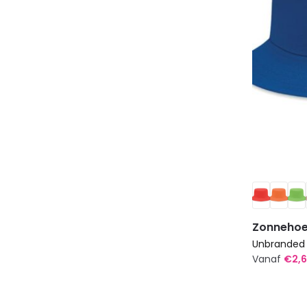
worden
op
de
productp
Zonnehoe
Unbranded
Vanaf
€
2,6
Dit
product