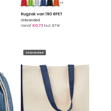
+5
Rugzak van 190 RPET
Unbranded
Vanaf
€
0,73
Excl. BTW
Dit
product
heeft
meerdere
Unbranded
variaties.
Deze
optie
kan
gekozen
worden
op
de
productpagina