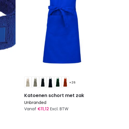
worden
op
de
productpagina
+26
Katoenen schort met zak
Unbranded
Vanaf
€
11,12
Excl. BTW
Dit
product