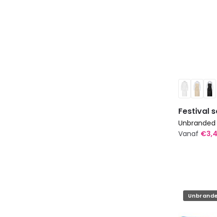
Festival 
Unbranded
Vanaf
€
3,
Dit
product
heeft
meerdere
Unbrand
variaties.
Deze