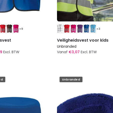
+9
+3
dsvest
Veiligheidsvest voor kids
Unbranded
89
Excl. BTW
Vanaf
€
3,07
Excl. BTW
Dit
product
heeft
meerdere
ed
Unbranded
variaties.
Deze
optie
kan
gekozen