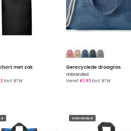
schort met zak
Gerecyclede draagtas
Unbranded
42
Excl. BTW
Vanaf
€
1,93
Excl. BTW
Dit
product
heeft
meerdere
ed
Unbranded
variaties.
Deze