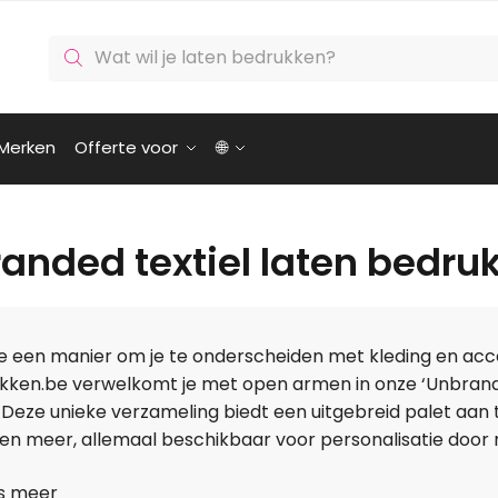
Producten
zoeken
Merken
Offerte voor
🌐
anded textiel laten bedru
e een manier om je te onderscheiden met kleding en acces
kken.be verwelkomt je met open armen in onze ‘Unbranded
 Deze unieke verzameling biedt een uitgebreid palet aan 
 en meer, allemaal beschikbaar voor personalisatie door 
s meer