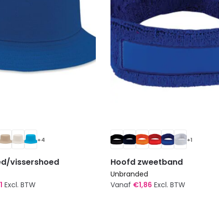
worden
op
de
agina
productpagina
+4
+1
d/vissershoed
Hoofd zweetband
Unbranded
1
Excl. BTW
Vanaf
€
1,86
Excl. BTW
Dit
product