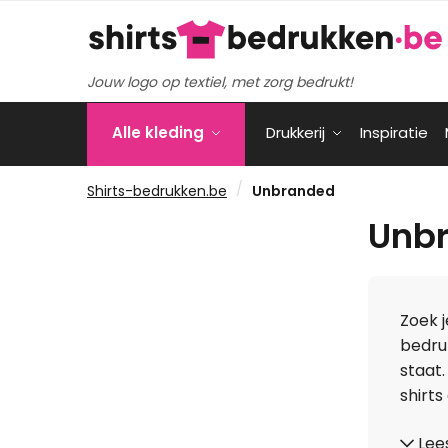
Verder
Ga
naar
naar
navigatie
de
Jouw logo op textiel, met zorg bedrukt!
inhoud
Alle kleding
Drukkerij
Inspiratie
/
Shirts-bedrukken.be
Unbranded
Unbr
Zoek j
bedru
staat.
shirts
Lee