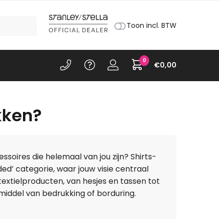
Toon incl. BTW
0
€
0,00
kken?
soires die helemaal van jou zijn? Shirts-
’ categorie, waar jouw visie centraal
textielproducten, van hesjes en tassen tot
middel van bedrukking of borduring.