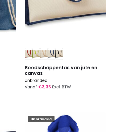
Boodschappentas van jute en
canvas
Unbranded
Vanaf
€
3,35
Excl. BTW
Dit
product
heeft
meerdere
Unbranded
variaties.