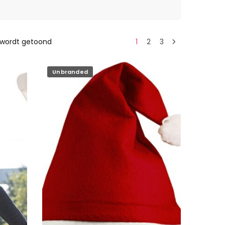
Gesorteerd
n wordt getoond
1
2
3
op
populariteit
Unbranded