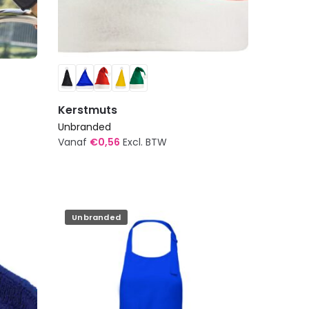
Kerstmuts
Unbranded
Vanaf
€
0,56
Excl. BTW
Dit
product
heeft
meerdere
Unbranded
variaties.
Deze
optie
kan
gekozen