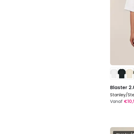
op
de
productp
Blaster 2.
Stanley/Ste
Vanaf
€
10
Dit
product
heeft