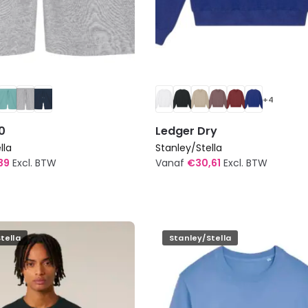
+4
0
Ledger Dry
lla
Stanley/Stella
39
Excl. BTW
Vanaf
€
30,61
Excl. BTW
Dit
product
heeft
meerdere
tella
Stanley/Stella
variaties.
Deze
optie
kan