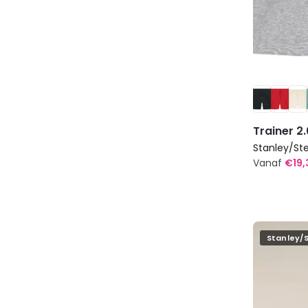
Trainer 2.
Stanley/Ste
Vanaf
€
19,
Dit
product
heeft
meerdere
Stanley/S
variaties.
Deze
optie
kan