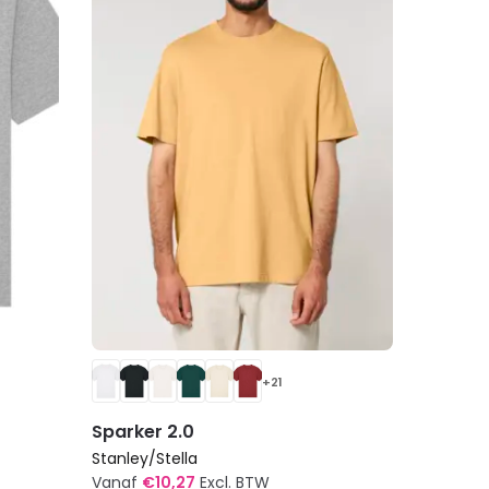
+21
Sparker 2.0
Stanley/Stella
Vanaf
€
10,27
Excl. BTW