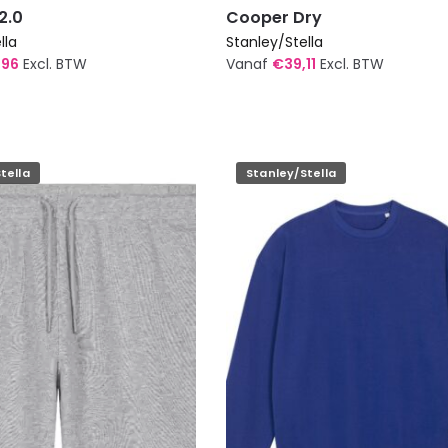
2.0
Cooper Dry
lla
Stanley/Stella
,96
Excl. BTW
Vanaf
€
39,11
Excl. BTW
Dit
product
heeft
meerdere
tella
Stanley/Stella
variaties.
Deze
optie
kan
gekozen
worden
op
de
agina
productpagina