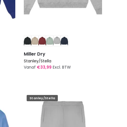
Miller Dry
Stanley/Stella
Vanaf
€
33,99
Excl. BTW
Dit
product
heeft
meerdere
Stanley/Stella
variaties.
Deze
optie
kan