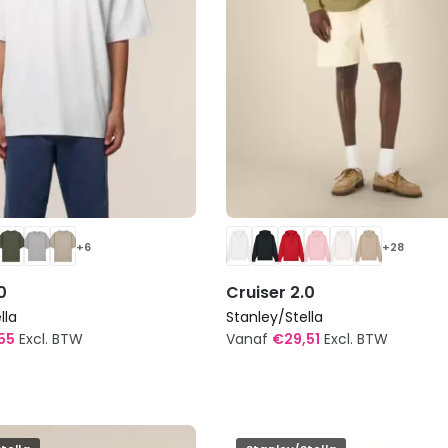
op
de
agina
productpagina
+6
+28
0
Cruiser 2.0
lla
Stanley/Stella
,55
Excl. BTW
Vanaf
€
29,51
Excl. BTW
Dit
product
heeft