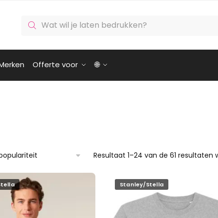
Producten
zoeken
Merken
Offerte voor
🌐
Resultaat 1–24 van de 61 resultaten
tella
Stanley/Stella