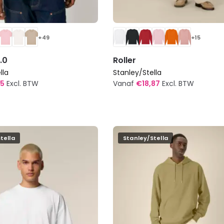
+49
+15
.0
Roller
lla
Stanley/Stella
75
Excl. BTW
Vanaf
€
18,87
Excl. BTW
Dit
product
heeft
meerdere
tella
Stanley/Stella
variaties.
Deze
optie
kan
gekozen
worden