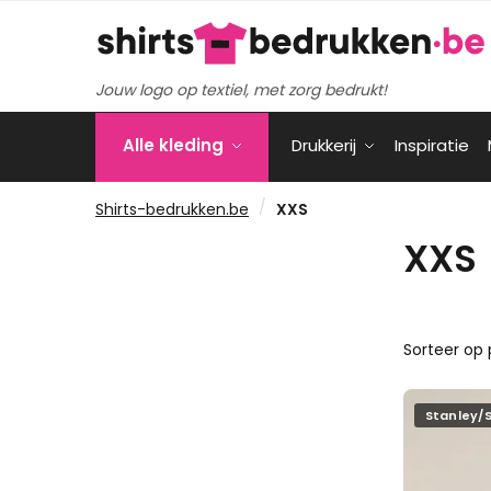
Verder
Ga
naar
naar
navigatie
de
Jouw logo op textiel, met zorg bedrukt!
inhoud
Alle kleding
Drukkerij
Inspiratie
/
Shirts-bedrukken.be
XXS
XXS
Stanley/S