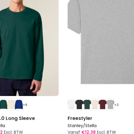
+6
+2
.0 Long Sleeve
Freestyler
lla
Stanley/Stella
62
Excl. BTW
Vanaf
€
12,38
Excl. BTW