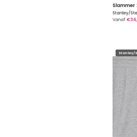
Slammer 
Stanley/Ste
Vanaf
€
34
Dit
product
heeft
meerdere
Stanley/S
variaties.
Deze
optie
kan
gekozen
worden
op
de
productp