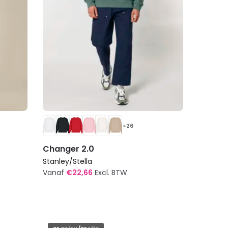
op
de
productpagina
+26
Changer 2.0
Stanley/Stella
Vanaf
€
22,66
Excl. BTW
Dit
product
heeft