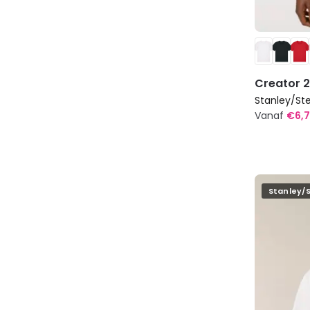
Creator 2
Stanley/Ste
Vanaf
€
6,
Dit
product
heeft
meerdere
Stanley/S
variaties.
Deze
optie
kan
gekozen
worden