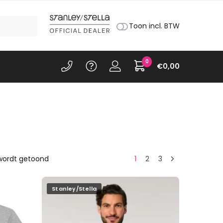
Toon incl. BTW
0
€
0,00
Gesorteerd
 wordt getoond
1
2
3
op
populariteit
Stanley/Stella