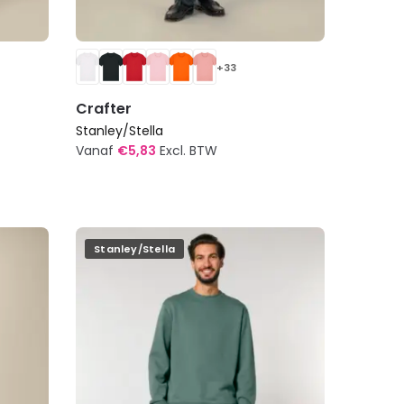
+33
Crafter
Stanley/Stella
Vanaf
€
5,83
Excl. BTW
Dit
product
heeft
meerdere
Stanley/Stella
variaties.
Deze
optie
kan
gekozen
worden