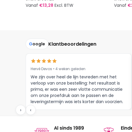
Vanaf
€
13,28
Excl. BTW
Vanaf
€
Dit
Dit
product
produc
heeft
heeft
meerdere
meerde
Klantbeoordelingen
G
oogle
variaties.
variatie
Deze
Deze
optie
optie
kan
kan
Hervé Devos • 4 weken geleden
gekozen
gekoze
We zijn over heel de lijn tevreden met het
worden
worden
verloop van onze bestelling: het resultaat is
op
op
prima, er was een zeer vlotte communicatie
om onze proefdruk aan te passen en de
de
de
leveringstermijn was iets korter dan voorzien.
productpagina
produc
Meer moet dat niet zijn.
›
‹
Al sinds 1989
Eind