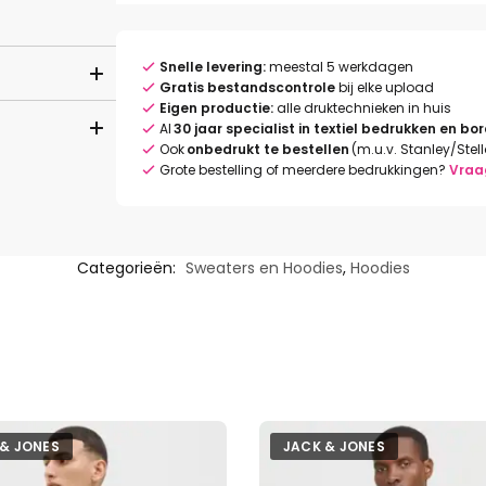
Snelle levering:
meestal 5 werkdagen
Gratis bestandscontrole
bij elke upload
Eigen productie:
alle druktechnieken in huis
Al
30 jaar specialist in textiel bedrukken en bo
Ook
onbedrukt te bestellen
(m.u.v. Stanley/Stel
Grote bestelling of meerdere bedrukkingen?
Vraa
Categorieën:
Sweaters en Hoodies
,
Hoodies
 & JONES
JACK & JONES