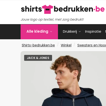
Verder
Ga
naar
naar
navigatie
de
Jouw logo op textiel, met zorg bedrukt!
inhoud
Alle kleding
Drukkerij
Inspiratie
/
/
Shirts-bedrukken.be
Winkel
Sweaters en Hoo
JACK & JONES