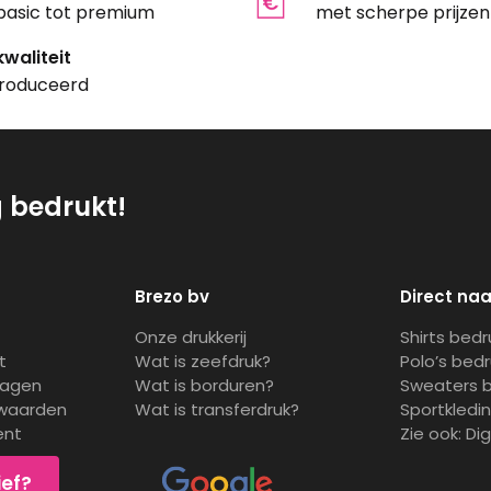
basic tot premium
met scherpe prijzen
waliteit
roduceerd
g bedrukt!
Brezo bv
Direct naa
Onze drukkerij
Shirts bed
t
Wat is zeefdruk?
Polo’s bed
ragen
Wat is borduren?
Sweaters 
waarden
Wat is transferdruk?
Sportkledi
ent
Zie ook:
Di
ief?