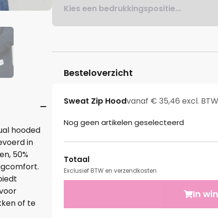
Kies een bedrukkingspositie...
Besteloverzicht
Sweat Zip Hood
vanaf € 35,46 excl. BT
Nog geen artikelen geselecteerd
ual hooded
gevoerd in
en, 50%
Totaal
agcomfort.
Exclusief BTW en verzendkosten
biedt
 voor
In wi
kken of te