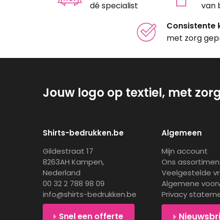
dé specialist
van 
Consistente k
met zorg gep
Jouw logo op textiel, met zor
Shirts-bedrukken.be
Algemeen
Gildestraat 17
Mijn account
8263AH Kampen,
Ons assortimen
Nederland
Veelgestelde v
00 32 2 788 98 09
Algemene voor
info@shirts-bedrukken.be
Privacy statem
Snel een offerte
Nieuwsbr