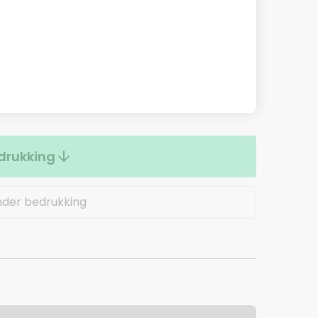
drukking
nder bedrukking