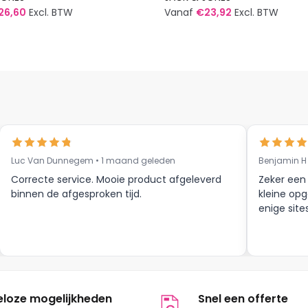
26,60
Excl. BTW
Vanaf
€
23,92
Excl. BTW
Dit
t
product
heeft
re
meerdere
s.
variaties.
Deze
optie
kan
Luc Van Dunnegem • 1 maand geleden
Benjamin H
n
gekozen
Correcte service. Mooie product afgeleverd
Zeker een
worden
binnen de afgesproken tijd.
kleine opg
op
enige site
de
tpagina
productpagina
eloze mogelijkheden
Snel een offerte