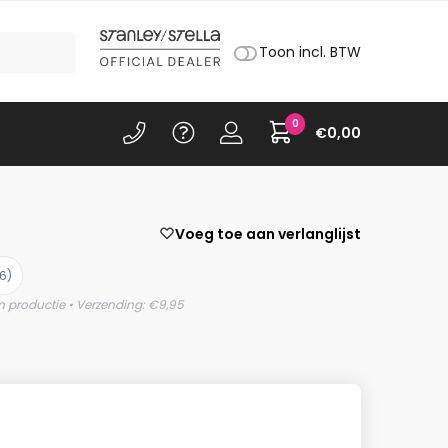
Toon incl. BTW
0
€
0,00
Voeg toe aan verlanglijst
6)
n productie • Verzending: €9,95