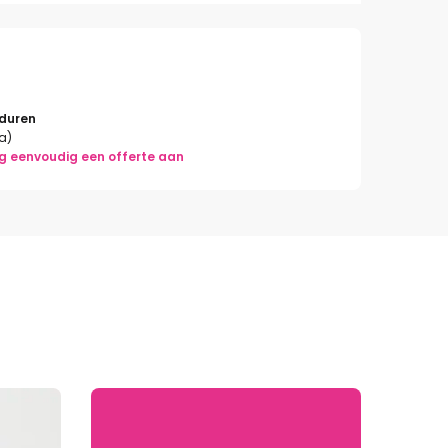
rduren
la)
g eenvoudig een offerte aan