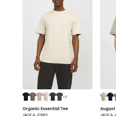
+3
Organic Essential Tee
August 
JACK & JONES
JACK & 