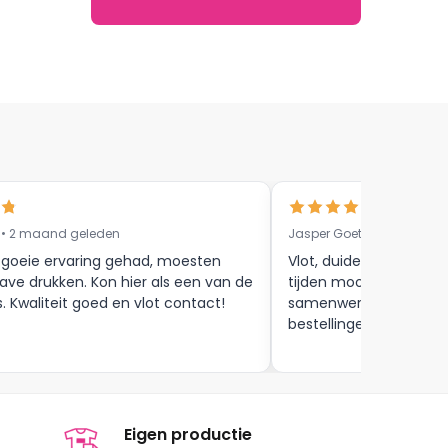
 • 2 maand geleden
Jasper Goethals • 9 maa
 goeie ervaring gehad, moesten
Vlot, duidelijke commun
ave drukken. Kon hier als een van de
tijden mooie afwerkin
s. Kwaliteit goed en vlot contact!
samenwerking tot aan
bestellingen , zijn zeker
Eigen productie