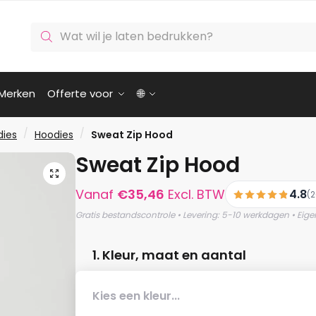
Producten
zoeken
Merken
Offerte voor
🌐
/
/
dies
Hoodies
Sweat Zip Hood
Sweat Zip Hood
🔍
Vanaf
€
35,46
Excl. BTW
4.8
(2
Gratis bestandscontrole • Levering: 5-10 werkdagen • Eige
1. Kleur, maat en aantal
Kies een kleur...