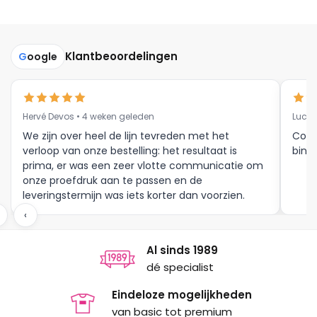
meerdere
meerdere
variaties.
variaties.
Deze
Deze
Klantbeoordelingen
G
oogle
optie
optie
kan
kan
gekozen
gekozen
Hervé Devos • 4 weken geleden
Luc V
worden
worden
op
op
We zijn over heel de lijn tevreden met het
Corr
verloop van onze bestelling: het resultaat is
binne
de
de
prima, er was een zeer vlotte communicatie om
productpagina
productpagina
onze proefdruk aan te passen en de
leveringstermijn was iets korter dan voorzien.
Meer moet dat niet zijn.
‹
Al sinds 1989
dé specialist
Eindeloze mogelijkheden
van basic tot premium