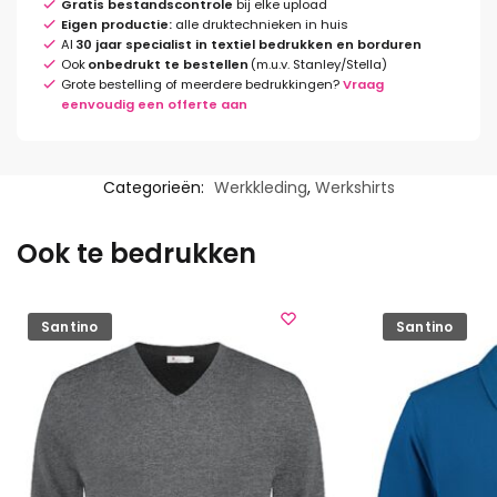
Gratis bestandscontrole
bij elke upload
Eigen productie:
alle druktechnieken in huis
Al
30 jaar specialist in textiel bedrukken en borduren
Ook
onbedrukt te bestellen
(m.u.v. Stanley/Stella)
Grote bestelling of meerdere bedrukkingen?
Vraag
eenvoudig een offerte aan
Categorieën:
Werkkleding
,
Werkshirts
Ook te bedrukken
Santino
Santino