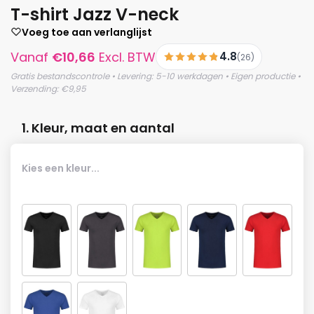
T-shirt Jazz V-neck
Voeg toe aan verlanglijst
Vanaf
€
10,66
Excl. BTW
4.8
(26)
Gratis bestandscontrole • Levering: 5-10 werkdagen • Eigen productie •
Verzending: €9,95
1. Kleur, maat en aantal
Kies een kleur...