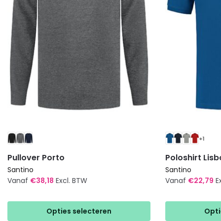
+1
Pullover Porto
Poloshirt Lis
Santino
Santino
Vanaf
€
38,18
Excl. BTW
Vanaf
€
22,79
E
Dit
Dit
product
product
Opties selecteren
Opti
heeft
heeft