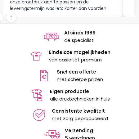
onze proefdruk aan te passen en de
leveringstermijn was iets korter dan voorzien.
Meer moet dat niet zijn.
‹
Al sinds 1989
dé specialist
Eindeloze mogelijkheden
van basic tot premium
Snel een offerte
met scherpe prijzen
Eigen productie
alle druktechnieken in huis
Consistente kwaliteit
met zorg geproduceerd
Verzending
5 werkdagen