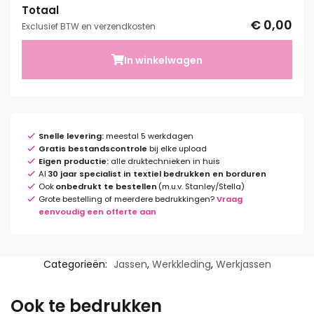
Totaal
€ 0,00
Exclusief BTW en verzendkosten
In winkelwagen
Snelle levering:
meestal 5 werkdagen
Gratis bestandscontrole
bij elke upload
Eigen productie:
alle druktechnieken in huis
Al
30 jaar specialist in textiel bedrukken en borduren
Ook
onbedrukt te bestellen
(m.u.v. Stanley/Stella)
Grote bestelling of meerdere bedrukkingen?
Vraag
eenvoudig een offerte aan
Categorieën:
Jassen
,
Werkkleding
,
Werkjassen
Ook te bedrukken