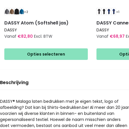
+2
+1
DASSY Atom (Softshell jas)
DASSY Cannes
DASSY
DASSY
Vanaf
€
82,80
Excl. BTW
Vanaf
€
68,97
E
Dit
Dit
product
product
Opties selecteren
Opti
heeft
heeft
meerdere
meerdere
variaties.
variaties.
Deze
Deze
Beschrijving
optie
optie
kan
kan
gekozen
gekozen
DASSY® Malaga laten bedrukken met je eigen tekst, logo of
afbeelding? Dat kan bij Shirts-bedrukken.be! Al meer dan 20 jaar
worden
worden
voorzien wij diverse klanten in binnen- en buitenland van
op
op
gepersonaliseerd textiel. Hoewel de naam misschien anders
de
de
doet vermoeden, bestaat ons aanbod uit veel meer dan alleen
productpagina
productpagina