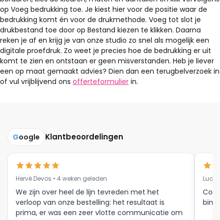
op Voeg bedrukking toe. Je kiest hier voor de positie waar de
bedrukking komt én voor de drukmethode. Voeg tot slot je
drukbestand toe door op Bestand kiezen te klikken. Daarna
reken je af en krijg je van onze studio zo snel als mogelijk een
digitale proefdruk. Zo weet je precies hoe de bedrukking er uit
komt te zien en ontstaan er geen misverstanden. Heb je liever
een op maat gemaakt advies? Dien dan een terugbelverzoek in
of vul vrijblijvend ons
offerteformulier
in.
Klantbeoordelingen
G
oogle
Hervé Devos • 4 weken geleden
Luc V
We zijn over heel de lijn tevreden met het
Corr
verloop van onze bestelling: het resultaat is
binne
prima, er was een zeer vlotte communicatie om