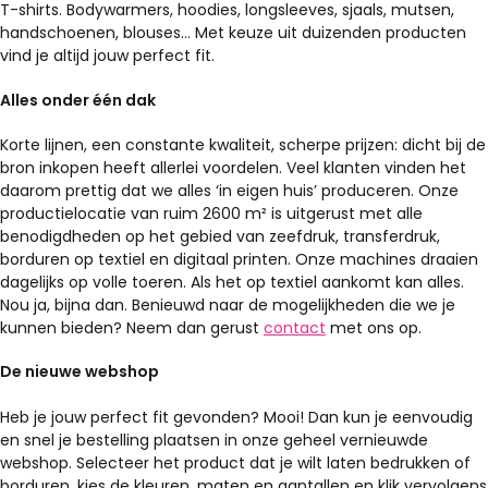
T-shirts. Bodywarmers, hoodies, longsleeves, sjaals, mutsen,
handschoenen, blouses… Met keuze uit duizenden producten
vind je altijd jouw perfect fit.
Alles onder één dak
Korte lijnen, een constante kwaliteit, scherpe prijzen: dicht bij de
bron inkopen heeft allerlei voordelen. Veel klanten vinden het
daarom prettig dat we alles ‘in eigen huis’ produceren. Onze
productielocatie van ruim 2600 m² is uitgerust met alle
benodigdheden op het gebied van zeefdruk, transferdruk,
borduren op textiel en digitaal printen. Onze machines draaien
dagelijks op volle toeren. Als het op textiel aankomt kan alles.
Nou ja, bijna dan. Benieuwd naar de mogelijkheden die we je
kunnen bieden? Neem dan gerust
contact
met ons op.
De nieuwe webshop
Heb je jouw perfect fit gevonden? Mooi! Dan kun je eenvoudig
en snel je bestelling plaatsen in onze geheel vernieuwde
webshop. Selecteer het product dat je wilt laten bedrukken of
borduren, kies de kleuren, maten en aantallen en klik vervolgens