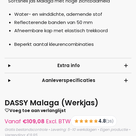
Softshell jas Malaga met hoge zichtbaarheid
Water- en winddichte, ademende stof
Reflecterende banden van 50 mm
Afneembare kap met elastisch trekkoord
Beperkt aantal kleurencombinaties
Extra info
Aanleverspecificaties
DASSY Malaga (Werkjas)
Voeg toe aan verlanglijst
Vanaf
€
109,08
Excl. BTW
4.8
(26)
Gratis bestandscontrole • Levering: 5-10 werkdagen • Eigen productie •
Verzending: €9,95