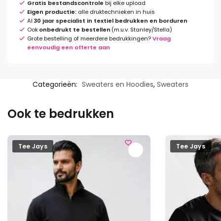
Gratis bestandscontrole
bij elke upload
Eigen productie:
alle druktechnieken in huis
Al
30 jaar specialist in textiel bedrukken en borduren
Ook
onbedrukt te bestellen
(m.u.v. Stanley/Stella)
Grote bestelling of meerdere bedrukkingen?
Vraag
eenvoudig een offerte aan
Categorieën:
Sweaters en Hoodies
,
Sweaters
Ook te bedrukken
Tee Jays
Tee Jays