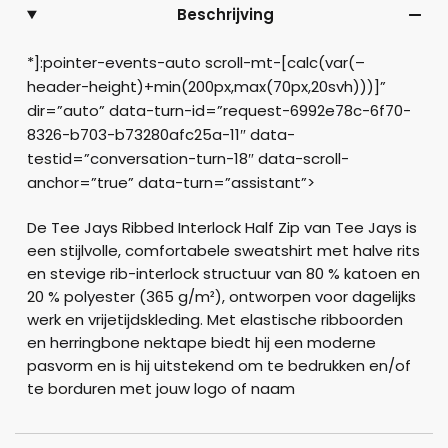
Beschrijving
*]:pointer-events-auto scroll-mt-[calc(var(–
header-height)+min(200px,max(70px,20svh)))]”
dir=”auto” data-turn-id=”request-6992e78c-6f70-
8326-b703-b73280afc25a-11″ data-
testid=”conversation-turn-18″ data-scroll-
anchor=”true” data-turn=”assistant”>
De Tee Jays Ribbed Interlock Half Zip van Tee Jays is
een stijlvolle, comfortabele sweatshirt met halve rits
en stevige rib-interlock structuur van 80 % katoen en
20 % polyester (365 g/m²), ontworpen voor dagelijks
werk en vrijetijdskleding. Met elastische ribboorden
en herringbone nektape biedt hij een moderne
pasvorm en is hij uitstekend om te bedrukken en/of
te borduren met jouw logo of naam