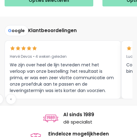
heeft
Opties selecteren
Opti
heeft
meerdere
meerdere
variaties.
variaties.
Deze
Deze
optie
Klantbeoordelingen
G
oogle
optie
kan
kan
gekozen
gekozen
worden
Hervé Devos • 4 weken geleden
Luc V
worden
op
op
We zijn over heel de lijn tevreden met het
Corr
de
verloop van onze bestelling: het resultaat is
binne
de
productpagina
prima, er was een zeer vlotte communicatie om
productpagina
onze proefdruk aan te passen en de
leveringstermijn was iets korter dan voorzien.
Meer moet dat niet zijn.
‹
Al sinds 1989
dé specialist
Eindeloze mogelijkheden