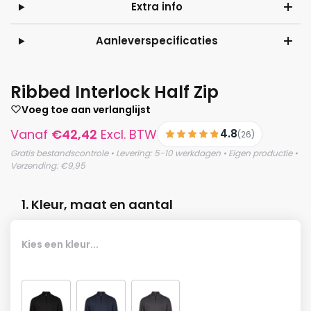
Extra info
Aanleverspecificaties
Ribbed Interlock Half Zip
Voeg toe aan verlanglijst
Vanaf
€
42,42
Excl. BTW
4.8
(26)
Gratis bestandscontrole • Levering: 5-10 werkdagen • Eigen productie •
Verzending: €9,95
1. Kleur, maat en aantal
Kies een kleur...