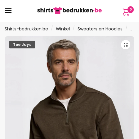
Verder
Ga
0
naar
naar
navigatie
de
inhoud
/
/
/
Shirts-bedrukken.be
Winkel
Sweaters en Hoodies
Swe
🔍
Tee Jays