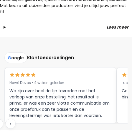
Met keuze uit duizenden producten vind je altijd jouw perfect
fit.
Lees meer
Klantbeoordelingen
G
oogle
Hervé Devos • 4 weken geleden
Luc V
We zijn over heel de lijn tevreden met het
Corr
verloop van onze bestelling: het resultaat is
binne
prima, er was een zeer vlotte communicatie om
onze proefdruk aan te passen en de
leveringstermijn was iets korter dan voorzien.
Meer moet dat niet zijn.
‹