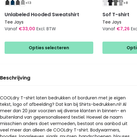
+13
+8
Unlabeled Hooded Sweatshirt
Sof T-shirt
Tee Jays
Tee Jays
Vanaf
€
33,00
Excl. BTW
Vanaf
€
7,26
Ex
Dit
Dit
product
product
Opties selecteren
Opti
heeft
heeft
meerdere
meerdere
variaties.
variaties.
Deze
Deze
Beschrijving
optie
optie
kan
kan
gekozen
gekozen
COOLdry T-shirt laten bedrukken of borduren met je eigen
tekst, logo of afbeelding? Dat kan bij Shirts-bedrukken.nl! Al
worden
worden
meer dan 20 jaar voorzien wij diverse klanten in binnen- en
op
op
buitenland van gepersonaliseerd textiel. Hoewel de naam
de
de
misschien anders doet vermoeden, bestaat ons aanbod uit
productpagina
productpagina
veel meer dan alleen de COOLdry T-shirt. Bodywarmers,
hoodies, longsleeves, sjaals, mutsen, handschoenen, blouses…