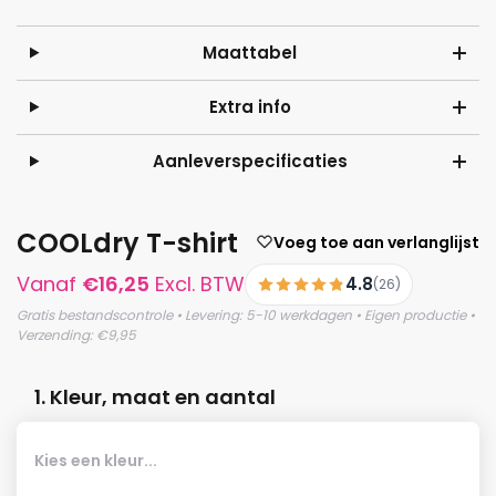
Maattabel
Extra info
Aanleverspecificaties
COOLdry T-shirt
Voeg toe aan verlanglijst
Vanaf
€
16,25
Excl. BTW
4.8
(26)
Gratis bestandscontrole • Levering: 5-10 werkdagen • Eigen productie •
Verzending: €9,95
1. Kleur, maat en aantal
Kies een kleur...