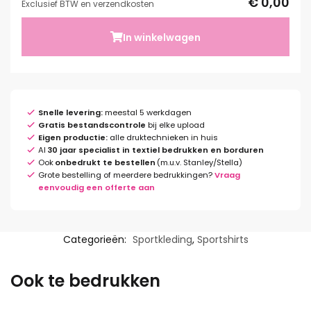
€ 0,00
Exclusief BTW en verzendkosten
In winkelwagen
Snelle levering:
meestal 5 werkdagen
Gratis bestandscontrole
bij elke upload
Eigen productie:
alle druktechnieken in huis
Al
30 jaar specialist in textiel bedrukken en borduren
Ook
onbedrukt te bestellen
(m.u.v. Stanley/Stella)
Grote bestelling of meerdere bedrukkingen?
Vraag
eenvoudig een offerte aan
Categorieën:
Sportkleding
,
Sportshirts
Ook te bedrukken