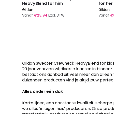
HeavyBlend for him
for her
Gildan
Gildan
Vanaf
€
23,94
Excl. BTW
Vanaf
€
Dit
Dit
product
produc
heeft
heeft
meerdere
meerde
variaties.
variatie
Deze
Deze
optie
optie
Gildan Sweater Crewneck HeavyBlend for kids 
kan
kan
20 jaar voorzien wij diverse klanten in binn
bestaat ons aanbod uit veel meer dan alleen T
gekozen
gekoze
duizenden producten vind je altijd jouw perfect 
worden
worden
op
op
Alles onder één dak
de
de
productpagina
produc
Korte lijnen, een constante kwaliteit, scherpe 
we alles ‘in eigen huis’ produceren. Onze pro