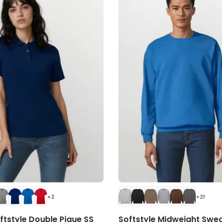
+2
+21
ftstyle Double Pique SS
Softstyle Midweight Swe