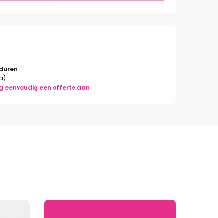
rduren
la)
g eenvoudig een offerte aan