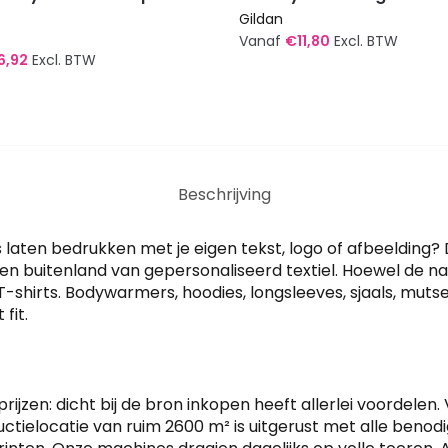
Gildan
Vanaf
€
11,80
Excl. BTW
6,92
Excl. BTW
Dit
product
t
heeft
meerdere
re
variaties.
Beschrijving
s.
Deze
optie
laten bedrukken met je eigen tekst, logo of afbeelding? 
kan
en- en buitenland van gepersonaliseerd textiel. Hoewel d
gekozen
-shirts. Bodywarmers, hoodies, longsleeves, sjaals, mut
n
worden
fit.
op
de
productpagina
tpagina
prijzen: dicht bij de bron inkopen heeft allerlei voordele
ductielocatie van ruim 2600 m² is uitgerust met alle beno