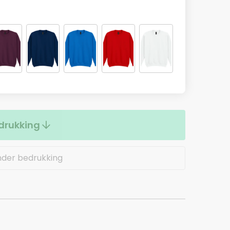
drukking
nder bedrukking