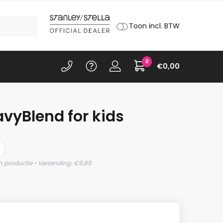
Toon incl. BTW
0
€
0,00
vyBlend for kids
n productie • Verzending: €9,95