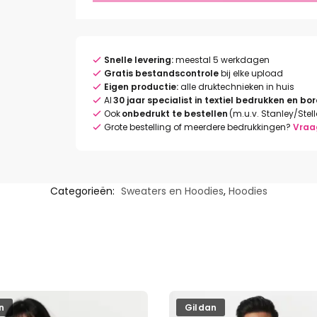
Snelle levering:
meestal 5 werkdagen
Gratis bestandscontrole
bij elke upload
Eigen productie:
alle druktechnieken in huis
Al
30 jaar specialist in textiel bedrukken en bo
Ook
onbedrukt te bestellen
(m.u.v. Stanley/Stel
Grote bestelling of meerdere bedrukkingen?
Vraa
Categorieën:
Sweaters en Hoodies
,
Hoodies
n
Gildan