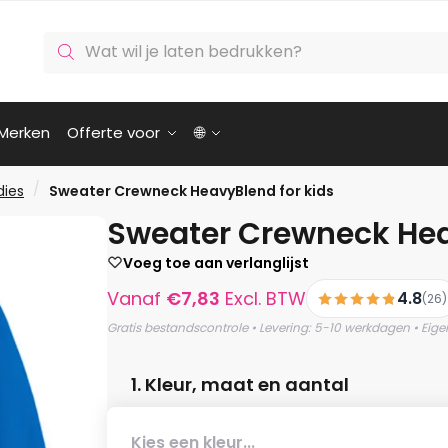
Producten
zoeken
Merken
Offerte voor
🌐
/
dies
Sweater Crewneck HeavyBlend for kids
Sweater Crewneck Hea
Voeg toe aan verlanglijst
Vanaf
€
7,83
Excl. BTW
4.8
(26)
Gratis bestandscontrole • Levering: 5-10 werkdagen • Eige
1. Kleur, maat en aantal
Kies een kleur...