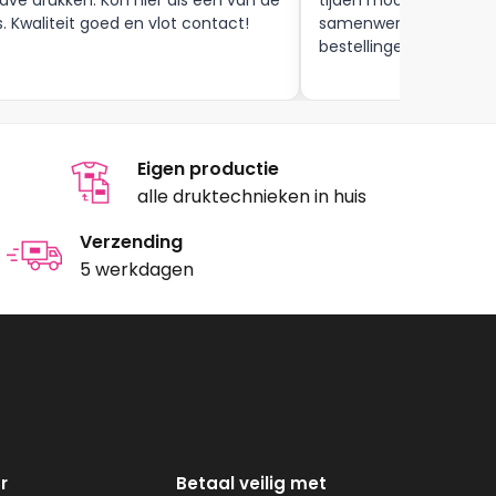
s. Kwaliteit goed en vlot contact!
samenwerking tot aan
bestellingen , zijn zeker
Eigen productie
alle druktechnieken in huis
Verzending
5 werkdagen
r
Betaal veilig met