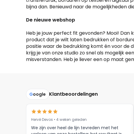
transferdruk, borduren op textiel en digitaal p
bijna dan. Benieuwd naar de mogelijkheden d
De nieuwe webshop
Heb je jouw perfect fit gevonden? Mooi! Dan k
product dat je wilt laten bedrukken of bordure
positie waar de bedrukking komt én voor de d
krijg je van onze studio zo snel als mogelijk e
misverstanden. Heb je liever een op maat gema
Klantbeoordelingen
G
oogle
Hervé Devos • 4 weken geleden
We zijn over heel de lijn tevreden met het
verloop van onze bestelling: het resultaat is