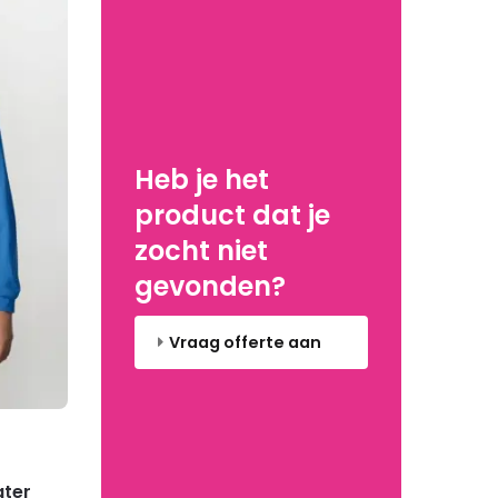
Heb je het
product dat je
zocht niet
gevonden?
Vraag offerte aan
ater