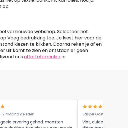
ls het op textiel aankomt kan alles. Nou ja,
 op.
eheel vernieuwde webshop. Selecteer het
 op Voeg bedrukking toe. Je kiest hier voor de
tand kiezen te klikken. Daarna reken je af en
g er uit komt te zien en ontstaan er geen
lijvend ons
offerteformulier
in.
 • 2 maand geleden
Jasper Goethals • 9 maa
 goeie ervaring gehad, moesten
Vlot, duidelijke commun
ave drukken. Kon hier als een van de
tijden mooie afwerkin