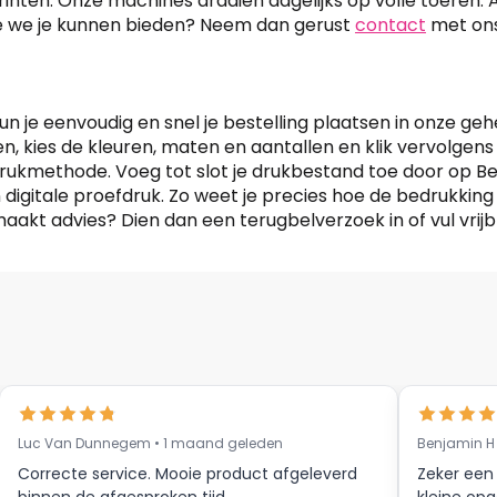
rinten. Onze machines draaien dagelijks op volle toeren. A
ie we je kunnen bieden? Neem dan gerust
contact
met ons
un je eenvoudig en snel je bestelling plaatsen in onze g
n, kies de kleuren, maten en aantallen en klik vervolgens
rukmethode. Voeg tot slot je drukbestand toe door op Bes
en digitale proefdruk. Zo weet je precies hoe de bedrukkin
akt advies? Dien dan een terugbelverzoek in of vul vrijb
Luc Van Dunnegem • 1 maand geleden
Benjamin H
Correcte service. Mooie product afgeleverd
Zeker een
binnen de afgesproken tijd.
kleine opg