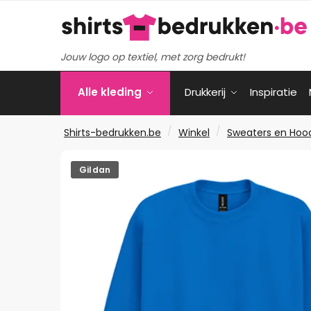
Verder
Ga
naar
naar
navigatie
de
Jouw logo op textiel, met zorg bedrukt!
inhoud
Alle kleding
Drukkerij
Inspiratie
/
/
Shirts-bedrukken.be
Winkel
Sweaters en Hoo
Gildan