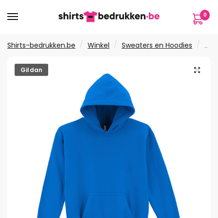
Verder
Ga
0
naar
naar
navigatie
de
inhoud
/
/
/
Shirts-bedrukken.be
Winkel
Sweaters en Hoodies
Swe
🔍
Gildan