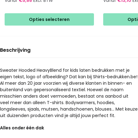
Vanaf
€
5,88
Excl. BTW
Vanaf
€
13,10
Ex
Dit
Dit
product
product
Opties selecteren
Opti
heeft
heeft
meerdere
meerdere
variaties.
variaties.
Deze
Deze
Beschrijving
optie
optie
kan
kan
gekozen
gekozen
Sweater Hooded HeavyBlend for kids laten bedrukken met je
eigen tekst, logo of afbeelding? Dat kan bij Shirts-bedrukken.be!
worden
worden
Al meer dan 20 jaar voorzien wij diverse klanten in binnen- en
op
op
buitenland van gepersonaliseerd textiel. Hoewel de naam
de
de
misschien anders doet vermoeden, bestaat ons aanbod uit
productpagina
productpagina
veel meer dan alleen T-shirts. Bodywarmers, hoodies,
longsleeves, sjaals, mutsen, handschoenen, blouses… Met keuze
uit duizenden producten vind je altijd jouw perfect fit.
Alles onder één dak