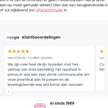
komt te zien en ontstaan er geen misverstanden. Heb je liever
een op maat gemaakt advies? Dien dan een terugbelverzoek in
of vul vrijblijvend ons
offerteformulier
in.
Klantbeoordelingen
G
oogle
Hervé Devos • 4 weken geleden
Luc V
We zijn over heel de lijn tevreden met het
Corr
verloop van onze bestelling: het resultaat is
binne
prima, er was een zeer vlotte communicatie om
onze proefdruk aan te passen en de
leveringstermijn was iets korter dan voorzien.
Meer moet dat niet zijn.
‹
Al sinds 1989