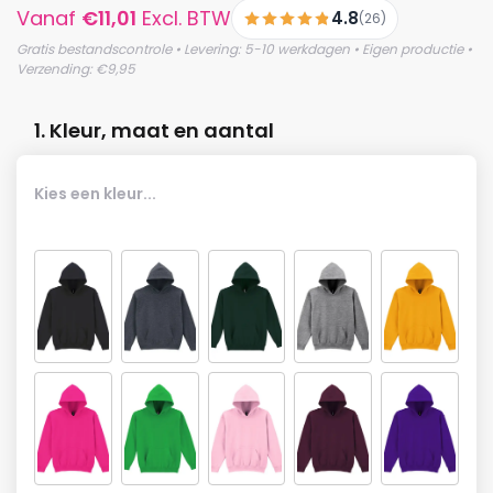
Vanaf
€
11,01
Excl. BTW
4.8
(26)
Gratis bestandscontrole • Levering: 5-10 werkdagen • Eigen productie •
Verzending: €9,95
1. Kleur, maat en aantal
Kies een kleur...