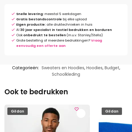
Snelle levering:
meestal 5 werkdagen
Gratis bestandscontrole
bij elke upload
Eigen productie:
alle druktechnieken in huis
Al
30 jaar specialist in textiel bedrukken en borduren
Ook
onbedrukt te bestellen
(m.u.v. Stanley/Stella)
Grote bestelling of meerdere bedrukkingen?
Vraag
eenvoudig een offerte aan
Categorieën:
Sweaters en Hoodies
,
Hoodies
,
Budget
,
Schoolkleding
Ook te bedrukken
Gildan
Gildan