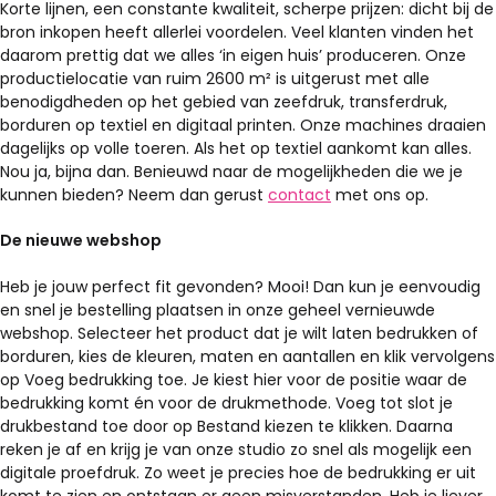
Korte lijnen, een constante kwaliteit, scherpe prijzen: dicht bij de
bron inkopen heeft allerlei voordelen. Veel klanten vinden het
daarom prettig dat we alles ‘in eigen huis’ produceren. Onze
productielocatie van ruim 2600 m² is uitgerust met alle
benodigdheden op het gebied van zeefdruk, transferdruk,
borduren op textiel en digitaal printen. Onze machines draaien
dagelijks op volle toeren. Als het op textiel aankomt kan alles.
Nou ja, bijna dan. Benieuwd naar de mogelijkheden die we je
kunnen bieden? Neem dan gerust
contact
met ons op.
De nieuwe webshop
Heb je jouw perfect fit gevonden? Mooi! Dan kun je eenvoudig
en snel je bestelling plaatsen in onze geheel vernieuwde
webshop. Selecteer het product dat je wilt laten bedrukken of
borduren, kies de kleuren, maten en aantallen en klik vervolgens
op Voeg bedrukking toe. Je kiest hier voor de positie waar de
bedrukking komt én voor de drukmethode. Voeg tot slot je
drukbestand toe door op Bestand kiezen te klikken. Daarna
reken je af en krijg je van onze studio zo snel als mogelijk een
digitale proefdruk. Zo weet je precies hoe de bedrukking er uit