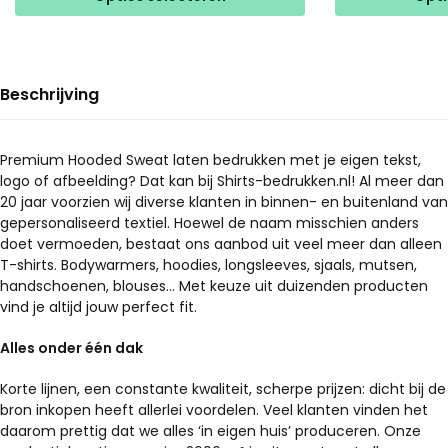
heeft
meerdere
meerdere
variaties.
variaties.
Deze
Deze
optie
Beschrijving
optie
kan
kan
gekozen
gekozen
Premium Hooded Sweat laten bedrukken met je eigen tekst,
worden
logo of afbeelding? Dat kan bij Shirts-bedrukken.nl! Al meer dan
worden
op
20 jaar voorzien wij diverse klanten in binnen- en buitenland van
op
de
gepersonaliseerd textiel. Hoewel de naam misschien anders
de
productpagina
doet vermoeden, bestaat ons aanbod uit veel meer dan alleen
productpagina
T-shirts. Bodywarmers, hoodies, longsleeves, sjaals, mutsen,
handschoenen, blouses… Met keuze uit duizenden producten
vind je altijd jouw perfect fit.
Alles onder één dak
Korte lijnen, een constante kwaliteit, scherpe prijzen: dicht bij de
bron inkopen heeft allerlei voordelen. Veel klanten vinden het
daarom prettig dat we alles ‘in eigen huis’ produceren. Onze