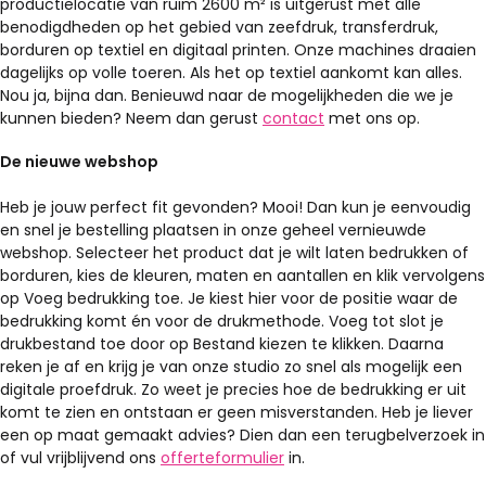
productielocatie van ruim 2600 m² is uitgerust met alle
benodigdheden op het gebied van zeefdruk, transferdruk,
borduren op textiel en digitaal printen. Onze machines draaien
dagelijks op volle toeren. Als het op textiel aankomt kan alles.
Nou ja, bijna dan. Benieuwd naar de mogelijkheden die we je
kunnen bieden? Neem dan gerust
contact
met ons op.
De nieuwe webshop
Heb je jouw perfect fit gevonden? Mooi! Dan kun je eenvoudig
en snel je bestelling plaatsen in onze geheel vernieuwde
webshop. Selecteer het product dat je wilt laten bedrukken of
borduren, kies de kleuren, maten en aantallen en klik vervolgens
op Voeg bedrukking toe. Je kiest hier voor de positie waar de
bedrukking komt én voor de drukmethode. Voeg tot slot je
drukbestand toe door op Bestand kiezen te klikken. Daarna
reken je af en krijg je van onze studio zo snel als mogelijk een
digitale proefdruk. Zo weet je precies hoe de bedrukking er uit
komt te zien en ontstaan er geen misverstanden. Heb je liever
een op maat gemaakt advies? Dien dan een terugbelverzoek in
of vul vrijblijvend ons
offerteformulier
in.