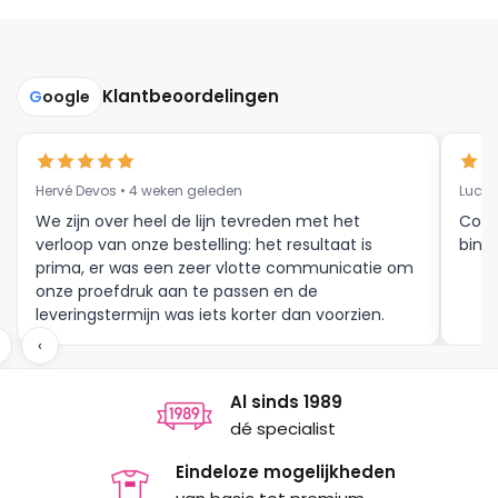
Klantbeoordelingen
G
oogle
Hervé Devos • 4 weken geleden
Luc V
We zijn over heel de lijn tevreden met het
Corr
verloop van onze bestelling: het resultaat is
binne
prima, er was een zeer vlotte communicatie om
onze proefdruk aan te passen en de
leveringstermijn was iets korter dan voorzien.
Meer moet dat niet zijn.
‹
Al sinds 1989
dé specialist
Eindeloze mogelijkheden