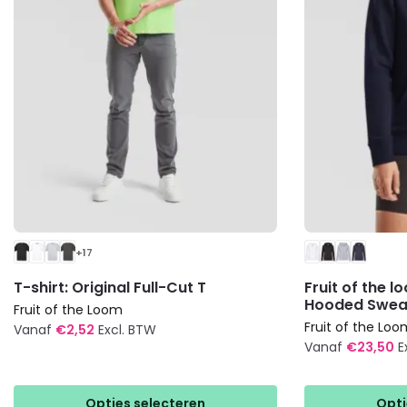
+17
T-shirt: Original Full-Cut T
Fruit of the 
Hooded Swea
Fruit of the Loom
Fruit of the Loo
Vanaf
€
2,52
Excl. BTW
Vanaf
€
23,50
E
Dit
Dit
product
product
heeft
Opties selecteren
Opti