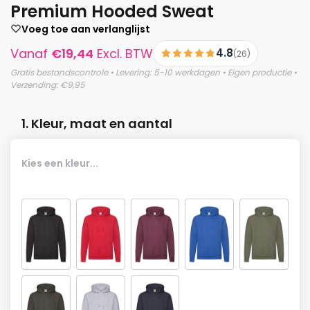
Premium Hooded Sweat
Voeg toe aan verlanglijst
Vanaf
€
19,44
Excl. BTW
4.8
(26)
Gratis bestandscontrole • Levering: 5-10 werkdagen • Eigen productie •
Verzending: €9,95
1. Kleur, maat en aantal
Kies een kleur...