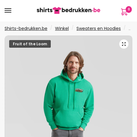
Verder
Ga
0
naar
naar
navigatie
de
inhoud
/
/
/
Shirts-bedrukken.be
Winkel
Sweaters en Hoodies
Hoo
🔍
Fruit of the Loom