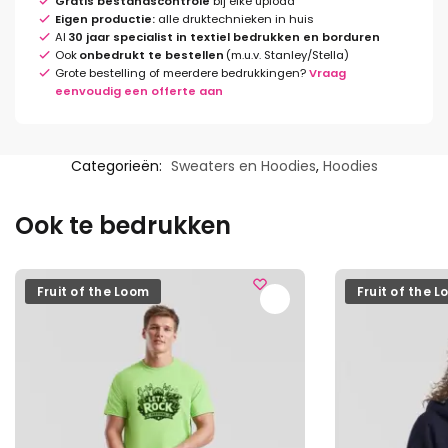
Gratis bestandscontrole
bij elke upload
Eigen productie:
alle druktechnieken in huis
Al
30 jaar specialist in textiel bedrukken en borduren
Ook
onbedrukt te bestellen
(m.u.v. Stanley/Stella)
Grote bestelling of meerdere bedrukkingen?
Vraag
eenvoudig een offerte aan
Categorieën:
Sweaters en Hoodies
,
Hoodies
Ook te bedrukken
Fruit of the Loom
Fruit of the 