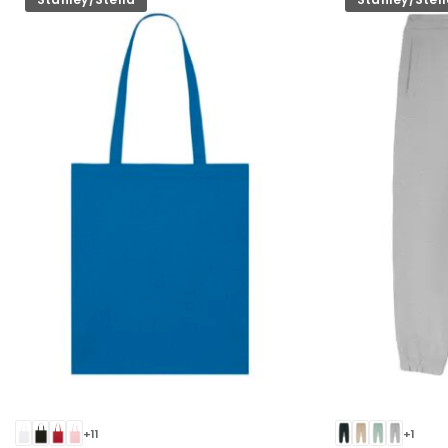
+11
+1