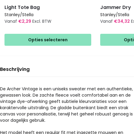
Light Tote Bag
Jammer Dry
Stanley/Stella
Stanley/Stella
Vanaf
€
2,29
Excl. BTW
Vanaf
€
34,32
E
Dit
Dit
product
product
Opties selecteren
Opti
heeft
heeft
meerdere
meerdere
variaties.
variaties.
Deze
Deze
Beschrijving
optie
optie
kan
kan
gekozen
gekozen
De Archer Vintage is een uniseks sweater met een authentieke,
gewassen look. De zachte fleece voelt comfortabel aan en de
worden
worden
vintage dye-afwerking geeft subtiele kleurvariaties voor een
op
op
karaktervolle uitstraling. De gladde buitenkant biedt een strak
de
de
canvas voor personalisatie, terwijl het geheel robuust genoeg is
productpagina
productpagina
voor dagelijks gebruik.
Het model heeft een regular fit met ingezette mouwen en