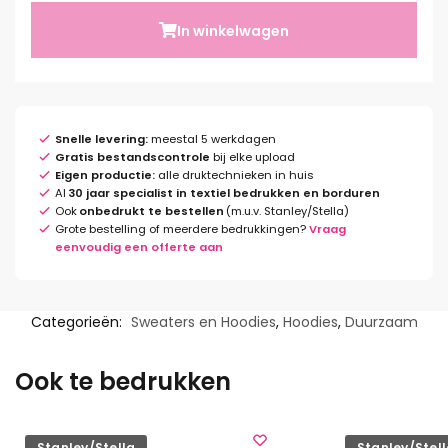
In winkelwagen
Snelle levering:
meestal 5 werkdagen
Gratis bestandscontrole
bij elke upload
Eigen productie:
alle druktechnieken in huis
Al
30 jaar specialist in textiel bedrukken en borduren
Ook
onbedrukt te bestellen
(m.u.v. Stanley/Stella)
Grote bestelling of meerdere bedrukkingen?
Vraag
eenvoudig een offerte aan
Categorieën:
Sweaters en Hoodies
,
Hoodies
,
Duurzaam
Ook te bedrukken
Stanley/Stella
Stanley/Stel