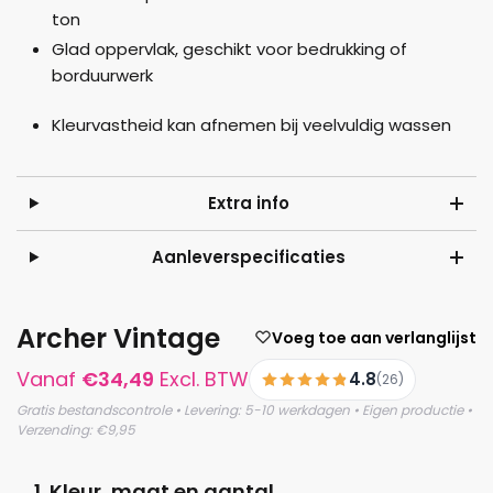
ton
Glad oppervlak, geschikt voor bedrukking of
borduurwerk
Kleurvastheid kan afnemen bij veelvuldig wassen
Extra info
Aanleverspecificaties
Archer Vintage
Voeg toe aan verlanglijst
Vanaf
€
34,49
Excl. BTW
4.8
(26)
Gratis bestandscontrole • Levering: 5-10 werkdagen • Eigen productie •
Verzending: €9,95
1. Kleur, maat en aantal