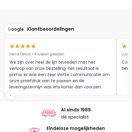
Klantbeoordelingen
G
oogle
Hervé Devos • 4 weken geleden
Luc V
We zijn over heel de lijn tevreden met het
Corr
verloop van onze bestelling: het resultaat is
binne
prima, er was een zeer vlotte communicatie om
onze proefdruk aan te passen en de
leveringstermijn was iets korter dan voorzien.
Meer moet dat niet zijn.
‹
Al sinds 1989
dé specialist
Eindeloze mogelijkheden