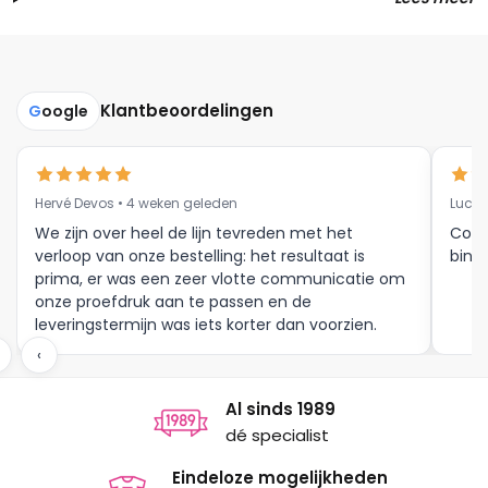
Klantbeoordelingen
G
oogle
Hervé Devos • 4 weken geleden
Luc V
We zijn over heel de lijn tevreden met het
Corr
verloop van onze bestelling: het resultaat is
binne
prima, er was een zeer vlotte communicatie om
onze proefdruk aan te passen en de
leveringstermijn was iets korter dan voorzien.
Meer moet dat niet zijn.
‹
Al sinds 1989
dé specialist
Eindeloze mogelijkheden