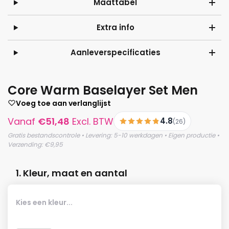
Maattabel
Extra info
Aanleverspecificaties
Core Warm Baselayer Set Men
Voeg toe aan verlanglijst
Vanaf
€
51,48
Excl. BTW
4.8
(26)
Gratis bestandscontrole • Levering: 5-10 werkdagen • Eigen productie •
Verzending: €9,95
1. Kleur, maat en aantal
Kies een kleur...