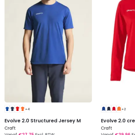
+4
+2
Evolve 2.0 Structured Jersey M
Evolve 2.0 c
Craft
Craft
Vanaf
€
27,75
Excl. BTW
Vanaf
€
39,96
E