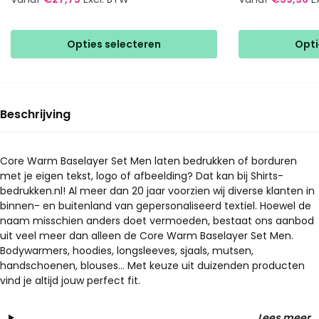
Dit
Dit
product
product
Opties selecteren
Opti
heeft
heeft
meerdere
meerdere
variaties.
variaties.
Deze
Deze
Beschrijving
optie
optie
kan
kan
gekozen
gekozen
Core Warm Baselayer Set Men laten bedrukken of borduren
met je eigen tekst, logo of afbeelding? Dat kan bij Shirts-
worden
worden
bedrukken.nl! Al meer dan 20 jaar voorzien wij diverse klanten in
op
op
binnen- en buitenland van gepersonaliseerd textiel. Hoewel de
de
de
naam misschien anders doet vermoeden, bestaat ons aanbod
productpagina
productpagina
uit veel meer dan alleen de Core Warm Baselayer Set Men.
Bodywarmers, hoodies, longsleeves, sjaals, mutsen,
handschoenen, blouses… Met keuze uit duizenden producten
vind je altijd jouw perfect fit.
Lees meer