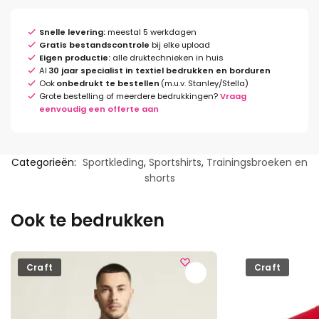
Snelle levering:
meestal 5 werkdagen
Gratis bestandscontrole
bij elke upload
Eigen productie:
alle druktechnieken in huis
Al
30 jaar specialist in textiel bedrukken en borduren
Ook
onbedrukt te bestellen
(m.u.v. Stanley/Stella)
Grote bestelling of meerdere bedrukkingen?
Vraag
eenvoudig een offerte aan
Categorieën:
Sportkleding
,
Sportshirts
,
Trainingsbroeken en
shorts
Ook te bedrukken
Craft
Craft