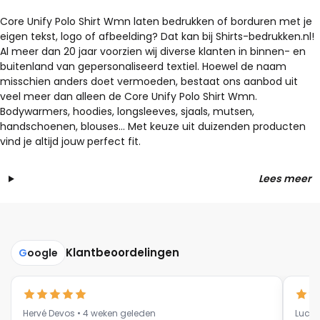
kan
kan
gekozen
gekozen
Core Unify Polo Shirt Wmn laten bedrukken of borduren met je
eigen tekst, logo of afbeelding? Dat kan bij Shirts-bedrukken.nl!
worden
worden
Al meer dan 20 jaar voorzien wij diverse klanten in binnen- en
op
op
buitenland van gepersonaliseerd textiel. Hoewel de naam
de
de
misschien anders doet vermoeden, bestaat ons aanbod uit
productpagina
productpagina
veel meer dan alleen de Core Unify Polo Shirt Wmn.
Bodywarmers, hoodies, longsleeves, sjaals, mutsen,
handschoenen, blouses… Met keuze uit duizenden producten
vind je altijd jouw perfect fit.
Lees meer
Klantbeoordelingen
G
oogle
Hervé Devos • 4 weken geleden
Luc V