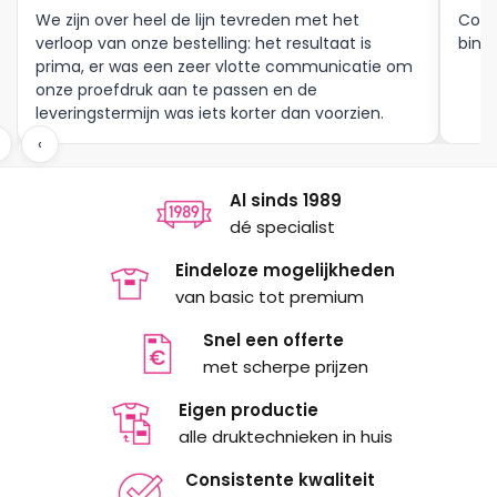
We zijn over heel de lijn tevreden met het
Corr
verloop van onze bestelling: het resultaat is
binne
prima, er was een zeer vlotte communicatie om
onze proefdruk aan te passen en de
leveringstermijn was iets korter dan voorzien.
Meer moet dat niet zijn.
‹
Al sinds 1989
dé specialist
Eindeloze mogelijkheden
van basic tot premium
Snel een offerte
met scherpe prijzen
Eigen productie
alle druktechnieken in huis
Consistente kwaliteit