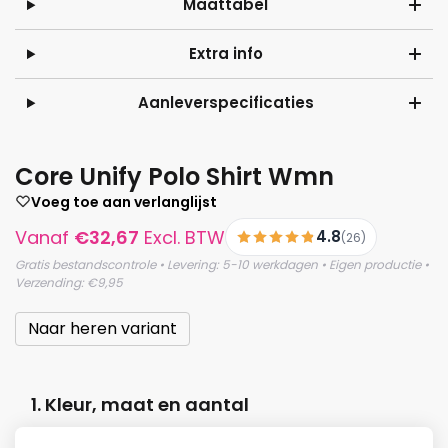
Maattabel
Extra info
Aanleverspecificaties
Core Unify Polo Shirt Wmn
Voeg toe aan verlanglijst
Vanaf
€
32,67
Excl. BTW
4.8
(26)
Gratis bestandscontrole • Levering: 5-10 werkdagen • Eigen productie •
Verzending: €9,95
Naar heren variant
1. Kleur, maat en aantal