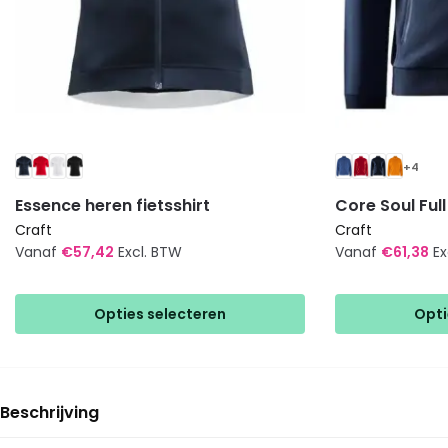
+4
Essence heren fietsshirt
Core Soul Ful
Craft
Craft
Vanaf
€
57,42
Excl. BTW
Vanaf
€
61,38
Ex
Dit
Dit
product
product
Opties selecteren
Opti
heeft
heeft
meerdere
meerdere
variaties.
variaties.
Deze
Deze
Beschrijving
optie
optie