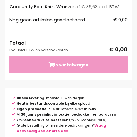
Core Unify Polo Shirt Wmn
vanaf € 36,63 excl. BTW
Nog geen artikelen geselecteerd
€ 0,00
Totaal
€ 0,00
Exclusief BTW en verzendkosten
In winkelwagen
Snelle levering:
meestal 5 werkdagen
Gratis bestandscontrole
bij elke upload
Eigen productie:
alle druktechnieken in huis
Al
30 jaar specialist in textiel bedrukken en borduren
Ook
onbedrukt te bestellen
(m.u.v. Stanley/Stella)
Grote bestelling of meerdere bedrukkingen?
Vraag
eenvoudig een offerte aan