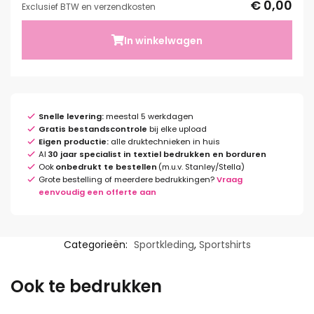
€ 0,00
Exclusief BTW en verzendkosten
In winkelwagen
Snelle levering:
meestal 5 werkdagen
Gratis bestandscontrole
bij elke upload
Eigen productie:
alle druktechnieken in huis
Al
30 jaar specialist in textiel bedrukken en borduren
Ook
onbedrukt te bestellen
(m.u.v. Stanley/Stella)
Grote bestelling of meerdere bedrukkingen?
Vraag
eenvoudig een offerte aan
Categorieën:
Sportkleding
,
Sportshirts
Ook te bedrukken