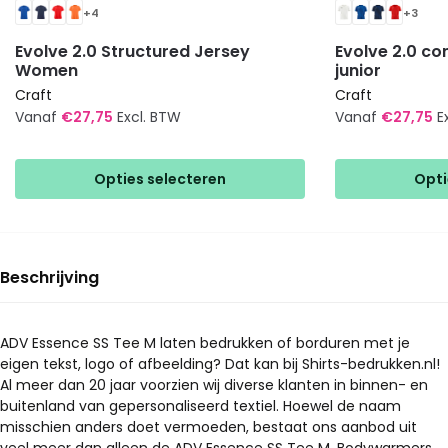
+4
+3
Evolve 2.0 Structured Jersey
Evolve 2.0 co
Women
junior
Craft
Craft
Vanaf
€
27,75
Excl. BTW
Vanaf
€
27,75
E
Dit
Dit
product
product
Opties selecteren
Opti
heeft
heeft
meerdere
meerdere
variaties.
variaties.
Deze
Deze
Beschrijving
optie
optie
kan
kan
gekozen
gekozen
ADV Essence SS Tee M laten bedrukken of borduren met je
eigen tekst, logo of afbeelding? Dat kan bij Shirts-bedrukken.nl!
worden
worden
Al meer dan 20 jaar voorzien wij diverse klanten in binnen- en
op
op
buitenland van gepersonaliseerd textiel. Hoewel de naam
de
de
misschien anders doet vermoeden, bestaat ons aanbod uit
productpagina
productpagina