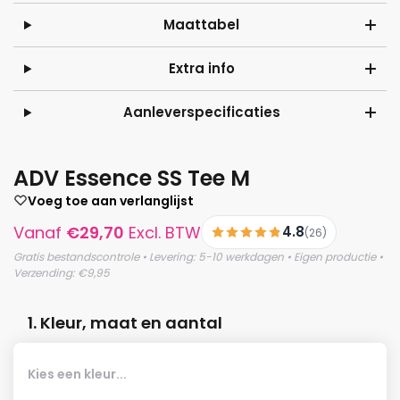
Maattabel
Extra info
Aanleverspecificaties
ADV Essence SS Tee M
Voeg toe aan verlanglijst
Vanaf
€
29,70
Excl. BTW
4.8
(26)
Gratis bestandscontrole • Levering: 5-10 werkdagen • Eigen productie •
Verzending: €9,95
1. Kleur, maat en aantal
Kies een kleur...