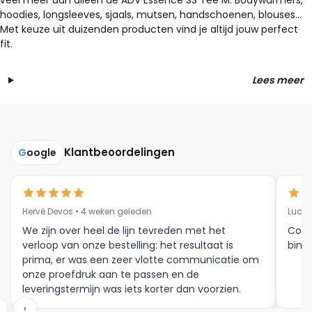
veel meer dan alleen de ADV Essence SS Tee M. Bodywarmers,
hoodies, longsleeves, sjaals, mutsen, handschoenen, blouses…
Met keuze uit duizenden producten vind je altijd jouw perfect
fit.
Lees meer
Klantbeoordelingen
G
oogle
Hervé Devos • 4 weken geleden
Luc V
We zijn over heel de lijn tevreden met het
Corr
verloop van onze bestelling: het resultaat is
binne
prima, er was een zeer vlotte communicatie om
onze proefdruk aan te passen en de
leveringstermijn was iets korter dan voorzien.
Meer moet dat niet zijn.
‹