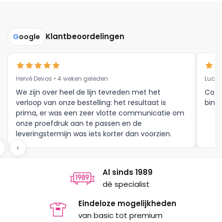
Klantbeoordelingen
G
oogle
Hervé Devos • 4 weken geleden
Luc V
We zijn over heel de lijn tevreden met het
Corr
verloop van onze bestelling: het resultaat is
binne
prima, er was een zeer vlotte communicatie om
onze proefdruk aan te passen en de
leveringstermijn was iets korter dan voorzien.
Meer moet dat niet zijn.
‹
Al sinds 1989
dé specialist
Eindeloze mogelijkheden
van basic tot premium