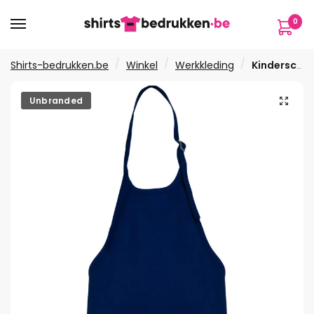
Verder
Ga
0
naar
naar
navigatie
de
inhoud
/
/
/
Shirts-bedrukken.be
Winkel
Werkkleding
Kinderschort
🔍
Unbranded