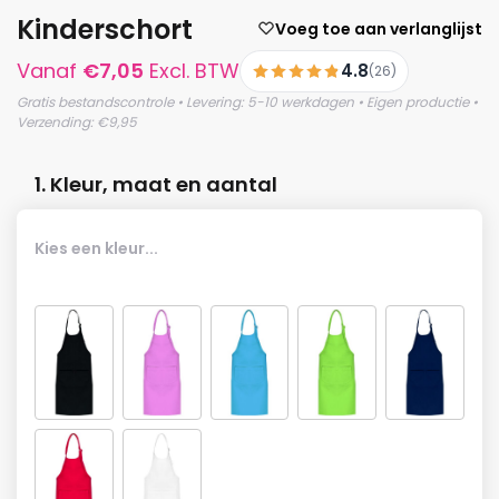
Kinderschort
Voeg toe aan verlanglijst
Vanaf
€
7,05
Excl. BTW
4.8
(26)
Gratis bestandscontrole • Levering: 5-10 werkdagen • Eigen productie •
Verzending: €9,95
1. Kleur, maat en aantal
Kies een kleur...