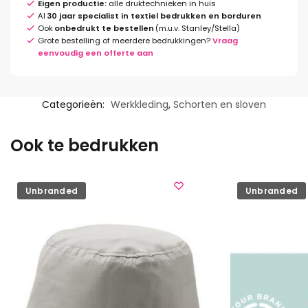
Eigen productie:
alle druktechnieken in huis
Al
30 jaar specialist in textiel bedrukken en borduren
Ook
onbedrukt te bestellen
(m.u.v. Stanley/Stella)
Grote bestelling of meerdere bedrukkingen?
Vraag
eenvoudig een offerte aan
Categorieën:
Werkkleding
,
Schorten en sloven
Ook te bedrukken
Unbranded
Unbranded