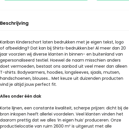
heeft
meerdere
meerdere
variaties.
variaties.
Deze
Deze
optie
Beschrijving
optie
kan
kan
gekozen
gekozen
Kariban Kinderschort laten bedrukken met je eigen tekst, logo
worden
of afbeelding? Dat kan bij Shirts-bedrukken.be! Al meer dan 20
worden
op
jaar voorzien wij diverse klanten in binnen- en buitenland van
op
de
gepersonaliseerd textiel. Hoewel de naam misschien anders
de
productpagina
doet vermoeden, bestaat ons aanbod uit veel meer dan alleen
productpagina
T-shirts. Bodywarmers, hoodies, longsleeves, sjaals, mutsen,
handschoenen, blouses… Met keuze uit duizenden producten
vind je altijd jouw perfect fit.
Alles onder één dak
Korte lijnen, een constante kwaliteit, scherpe prijzen: dicht bij de
bron inkopen heeft allerlei voordelen. Veel klanten vinden het
daarom prettig dat we alles ‘in eigen huis’ produceren. Onze
productielocatie van ruim 2600 m² is uitgerust met alle