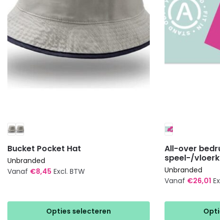
Bucket Pocket Hat
All-over bedr
speel-/vloerk
Unbranded
Unbranded
Vanaf
€
8,45
Excl. BTW
Vanaf
€
26,01
E
Dit
Dit
product
product
heeft
Opties selecteren
Opti