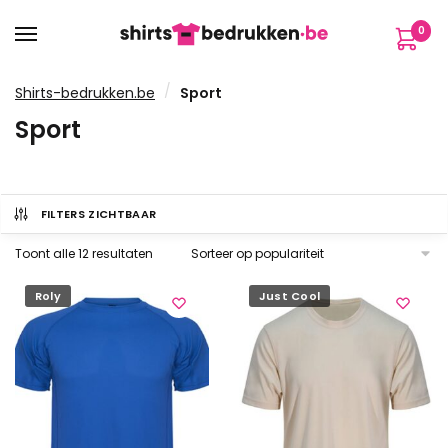
Verder
Ga
0
naar
naar
navigatie
de
inhoud
/
Shirts-bedrukken.be
Sport
Sport
FILTERS ZICHTBAAR
Gesorteerd
Toont alle 12 resultaten
op
populariteit
Roly
Just Cool