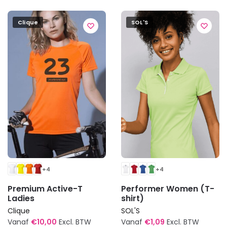
meerdere
meerdere
variaties.
variaties.
Clique
SOL'S
Deze
Deze
optie
optie
kan
kan
gekozen
gekozen
worden
worden
op
op
de
de
productpagina
productpagina
+4
+4
Premium Active-T
Performer Women (T-
Ladies
shirt)
Clique
SOL'S
Vanaf
€
10,00
Excl. BTW
Vanaf
€
1,09
Excl. BTW