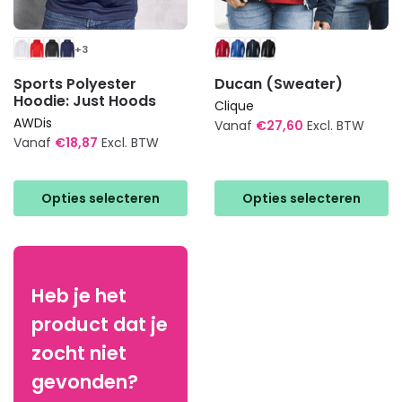
+3
Sports Polyester
Ducan (Sweater)
Hoodie: Just Hoods
Clique
AWDis
Vanaf
€
27,60
Excl. BTW
Vanaf
€
18,87
Excl. BTW
Dit
Dit
product
product
heeft
Opties selecteren
Opties selecteren
heeft
meerdere
meerdere
variaties.
variaties.
Deze
Deze
optie
Heb je het
optie
kan
product dat je
kan
gekozen
gekozen
worden
zocht niet
worden
op
gevonden?
op
de