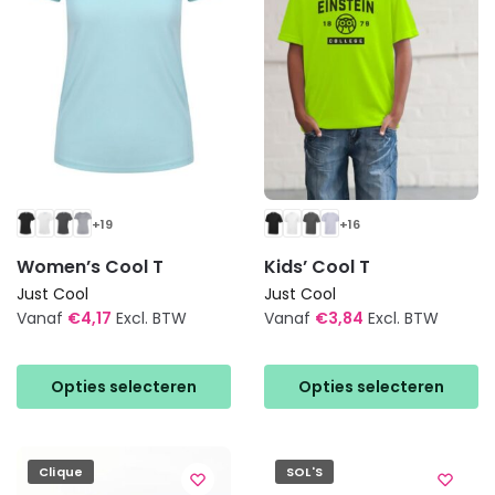
gekozen
gekozen
worden
worden
op
op
de
de
productpagina
productpagina
+19
+16
Women’s Cool T
Kids’ Cool T
Just Cool
Just Cool
Vanaf
€
4,17
Excl. BTW
Vanaf
€
3,84
Excl. BTW
Dit
Dit
product
product
Opties selecteren
Opties selecteren
heeft
heeft
meerdere
meerdere
variaties.
variaties.
Clique
SOL'S
Deze
Deze