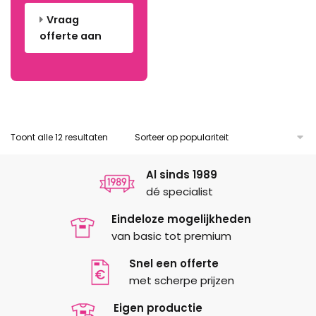
de
productpagina
Vraag
productpagina
offerte aan
Gesorteerd
Toont alle 12 resultaten
op
populariteit
Al sinds 1989
dé specialist
Eindeloze mogelijkheden
van basic tot premium
Snel een offerte
met scherpe prijzen
Eigen productie