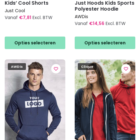
Kids’ Cool Shorts
Just Hoods Kids Sports
Polyester Hoodie
Just Cool
AWDis
Vanaf
€
7,81
Excl. BTW
Vanaf
€
14,56
Excl. BTW
Dit
Dit
product
product
heeft
Opties selecteren
Opties selecteren
heeft
meerdere
meerdere
variaties.
variaties.
Deze
AWDis
Clique
Deze
optie
optie
kan
kan
gekozen
gekozen
worden
worden
op
op
de
de
productpagina
productpagina