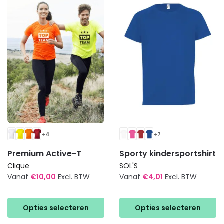
optie
optie
kan
kan
gekozen
gekozen
worden
worden
op
op
de
de
productpagina
productpagina
+4
+7
Premium Active-T
Sporty kindersportshirt
Clique
SOL'S
Vanaf
€
10,00
Excl. BTW
Vanaf
€
4,01
Excl. BTW
Dit
Dit
product
product
Opties selecteren
Opties selecteren
heeft
heeft