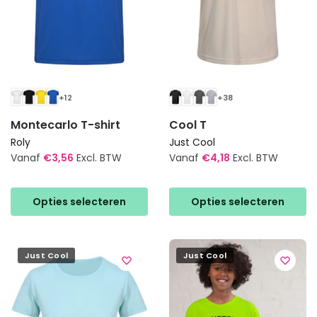
+12
+38
Montecarlo T-shirt
Cool T
Roly
Just Cool
Vanaf
€
3,56
Excl. BTW
Vanaf
€
4,18
Excl. BTW
Dit
Dit
product
product
Opties selecteren
Opties selecteren
heeft
heeft
meerdere
meerdere
variaties.
variaties.
Just Cool
Just Cool
Deze
Deze
optie
optie
kan
kan