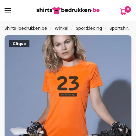
Verder
Ga
0
naar
naar
navigatie
de
inhoud
/
/
/
Shirts-bedrukken.be
Winkel
Sportkleding
Sportshirts
Clique