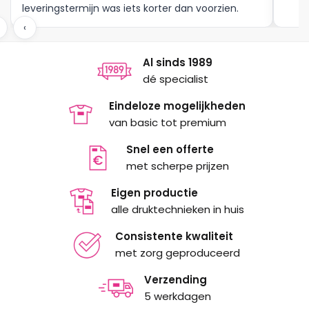
leveringstermijn was iets korter dan voorzien.
Meer moet dat niet zijn.
‹
Al sinds 1989
dé specialist
Eindeloze mogelijkheden
van basic tot premium
Snel een offerte
met scherpe prijzen
Eigen productie
alle druktechnieken in huis
Consistente kwaliteit
met zorg geproduceerd
Verzending
5 werkdagen