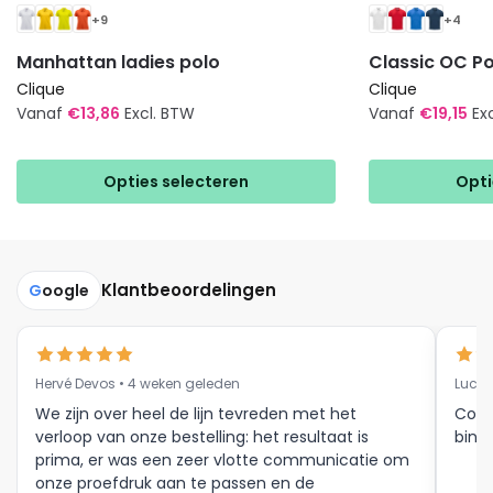
+9
+4
Manhattan ladies polo
Classic OC Po
Clique
Clique
Vanaf
€
13,86
Excl. BTW
Vanaf
€
19,15
Ex
Dit
Dit
product
product
Opties selecteren
Opti
heeft
heeft
meerdere
meerdere
variaties.
variaties.
Deze
Deze
Klantbeoordelingen
G
oogle
optie
optie
kan
kan
gekozen
gekozen
Hervé Devos • 4 weken geleden
Luc V
worden
worden
op
op
We zijn over heel de lijn tevreden met het
Corr
verloop van onze bestelling: het resultaat is
binne
de
de
prima, er was een zeer vlotte communicatie om
productpagina
productpagina
onze proefdruk aan te passen en de