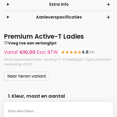
Extra info
Aanleverspecificaties
Premium Active-T Ladies
Voeg toe aan verlanglijst
Vanaf
€
10,00
Excl. BTW
4.8
(26)
Gratis bestandscontrole • Levering: 5-10 werkdagen • Eigen productie •
Verzending: €9,95
Naar heren variant
1. Kleur, maat en aantal
Kies een kleur...