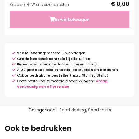
€ 0,00
Exclusief BTW en verzendkosten
In winkelwagen
Snelle levering:
meestal 5 werkdagen
Gratis bestandscontrole
bij elke upload
Eigen productie:
alle druktechnieken in huis
Al
30 jaar specialist in textiel bedrukken en borduren
Ook
onbedrukt te bestellen
(m.u.v. Stanley/Stella)
Grote bestelling of meerdere bedrukkingen?
Vraag
eenvoudig een offerte aan
Categorieën:
Sportkleding
,
Sportshirts
Ook te bedrukken