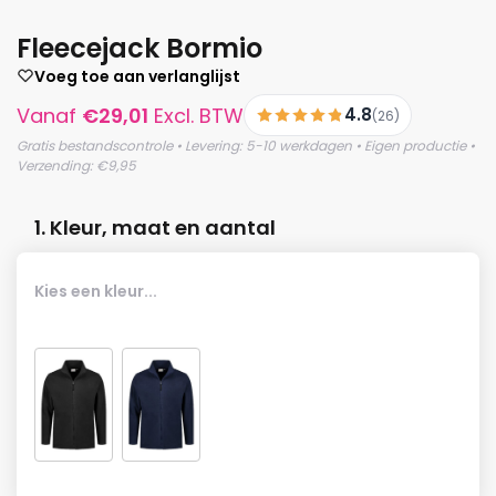
Fleecejack Bormio
Voeg toe aan verlanglijst
Vanaf
€
29,01
Excl. BTW
4.8
(26)
Gratis bestandscontrole • Levering: 5-10 werkdagen • Eigen productie •
Verzending: €9,95
1. Kleur, maat en aantal
Kies een kleur...