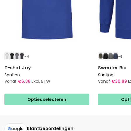
+4
+6
T-shirt Joy
Sweater Rio
Santino
Santino
Vanaf
€
6,36
Excl. BTW
Vanaf
€
30,99
E
Dit
Dit
product
product
Opties selecteren
Opti
heeft
heeft
meerdere
meerdere
variaties.
variaties.
Deze
Deze
Klantbeoordelingen
G
oogle