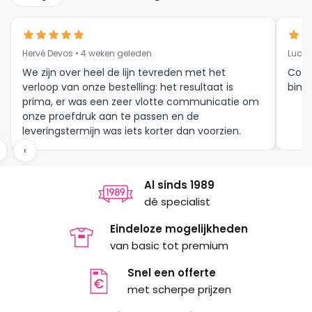
optie
optie
kan
kan
gekozen
gekozen
Hervé Devos • 4 weken geleden
Luc V
worden
worden
op
op
We zijn over heel de lijn tevreden met het
Corr
verloop van onze bestelling: het resultaat is
binne
de
de
prima, er was een zeer vlotte communicatie om
productpagina
productpagina
onze proefdruk aan te passen en de
leveringstermijn was iets korter dan voorzien.
Meer moet dat niet zijn.
‹
Al sinds 1989
dé specialist
Eindeloze mogelijkheden
van basic tot premium
Snel een offerte
met scherpe prijzen