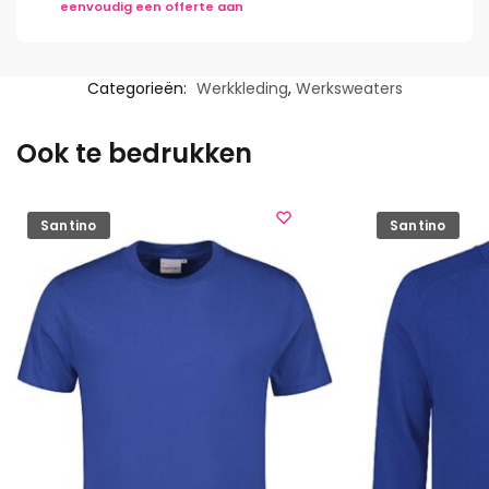
eenvoudig een offerte aan
Categorieën:
Werkkleding
,
Werksweaters
Ook te bedrukken
Santino
Santino