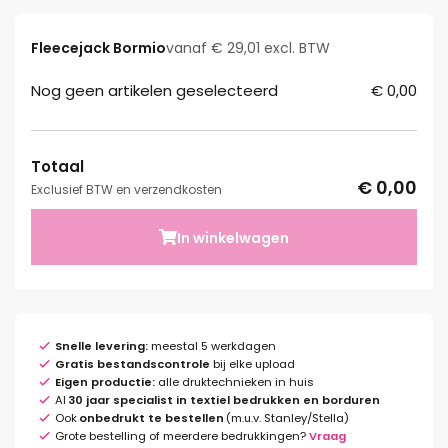
Fleecejack Bormio
vanaf € 29,01 excl. BTW
Nog geen artikelen geselecteerd
€ 0,00
Totaal
€ 0,00
Exclusief BTW en verzendkosten
In winkelwagen
Snelle levering:
meestal 5 werkdagen
Gratis bestandscontrole
bij elke upload
Eigen productie:
alle druktechnieken in huis
Al
30 jaar specialist in textiel bedrukken en borduren
Ook
onbedrukt te bestellen
(m.u.v. Stanley/Stella)
Grote bestelling of meerdere bedrukkingen?
Vraag