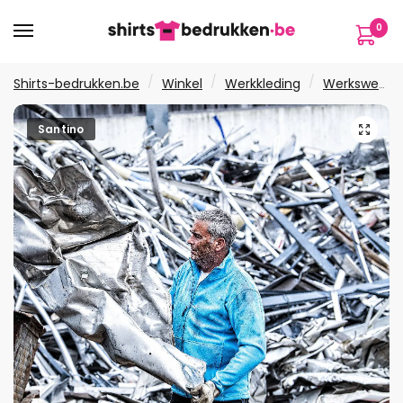
Verder
Ga
0
naar
naar
navigatie
de
inhoud
/
/
/
Shirts-bedrukken.be
Winkel
Werkkleding
Werksweaters
🔍
Santino