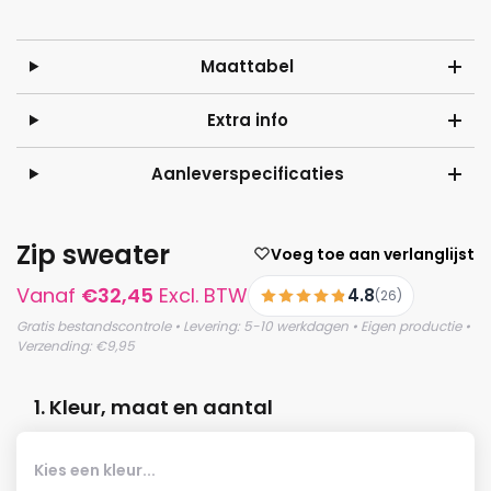
Maattabel
Extra info
Aanleverspecificaties
Zip sweater
Voeg toe aan verlanglijst
Vanaf
€
32,45
Excl. BTW
4.8
(26)
Gratis bestandscontrole • Levering: 5-10 werkdagen • Eigen productie •
Verzending: €9,95
1. Kleur, maat en aantal
Kies een kleur...