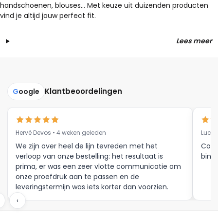
handschoenen, blouses… Met keuze uit duizenden producten
vind je altijd jouw perfect fit.
Lees meer
Klantbeoordelingen
G
oogle
Hervé Devos • 4 weken geleden
Luc V
We zijn over heel de lijn tevreden met het
Corr
verloop van onze bestelling: het resultaat is
binne
prima, er was een zeer vlotte communicatie om
onze proefdruk aan te passen en de
leveringstermijn was iets korter dan voorzien.
Meer moet dat niet zijn.
‹