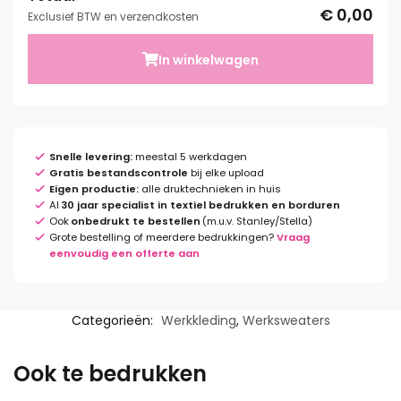
€ 0,00
Exclusief BTW en verzendkosten
In winkelwagen
Snelle levering:
meestal 5 werkdagen
Gratis bestandscontrole
bij elke upload
Eigen productie:
alle druktechnieken in huis
Al
30 jaar specialist in textiel bedrukken en borduren
Ook
onbedrukt te bestellen
(m.u.v. Stanley/Stella)
Grote bestelling of meerdere bedrukkingen?
Vraag
eenvoudig een offerte aan
Categorieën:
Werkkleding
,
Werksweaters
Ook te bedrukken