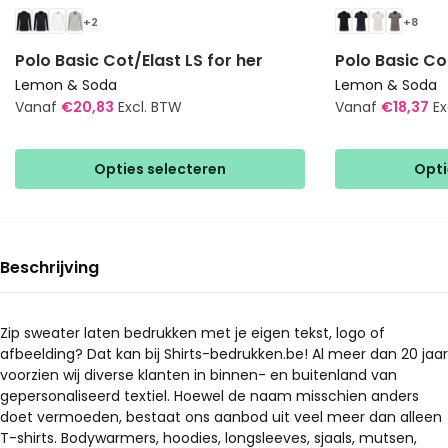
+2
+8
Polo Basic Cot/Elast LS for her
Polo Basic Cot
Lemon & Soda
Lemon & Soda
Vanaf
€
20,83
Excl. BTW
Vanaf
€
18,37
Ex
Dit
Dit
product
product
Opties selecteren
Opti
heeft
heeft
meerdere
meerdere
variaties.
variaties.
Deze
Deze
Beschrijving
optie
optie
kan
kan
gekozen
gekozen
Zip sweater laten bedrukken met je eigen tekst, logo of
afbeelding? Dat kan bij Shirts-bedrukken.be! Al meer dan 20 jaar
worden
worden
voorzien wij diverse klanten in binnen- en buitenland van
op
op
gepersonaliseerd textiel. Hoewel de naam misschien anders
de
de
doet vermoeden, bestaat ons aanbod uit veel meer dan alleen
productpagina
productpagina
T-shirts. Bodywarmers, hoodies, longsleeves, sjaals, mutsen,