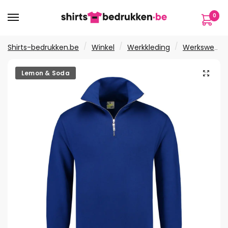
Verder
Ga
0
naar
naar
navigatie
de
inhoud
/
/
/
Shirts-bedrukken.be
Winkel
Werkkleding
Werksweaters
🔍
Lemon & Soda