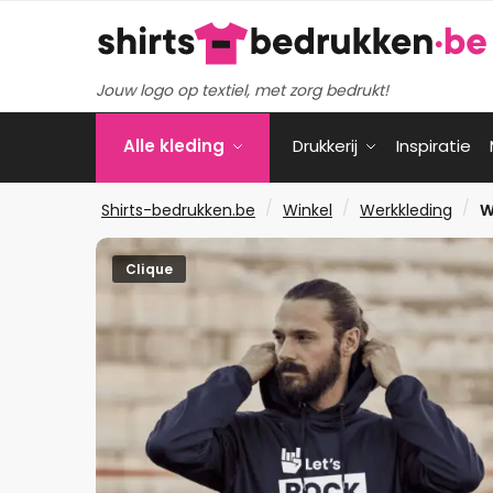
Verder
Ga
naar
naar
navigatie
de
Jouw logo op textiel, met zorg bedrukt!
inhoud
Alle kleding
Drukkerij
Inspiratie
/
/
/
Shirts-bedrukken.be
Winkel
Werkkleding
W
Clique