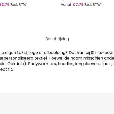
33,76
Excl. BTW
Vanaf
€
7,79
Excl. BTW
Dit
t
product
heeft
re
meerdere
Beschrijving
s.
variaties.
Deze
optie
eigen tekst, logo of afbeelding? Dat kan bij Shirts-bedr
kan
 gepersonaliseerd textiel. Hoewel de naam misschien and
ie: Oakdale). Bodywarmers, hoodies, longsleeves, sjaals
n
gekozen
ct fit.
worden
op
de
tpagina
productpagina