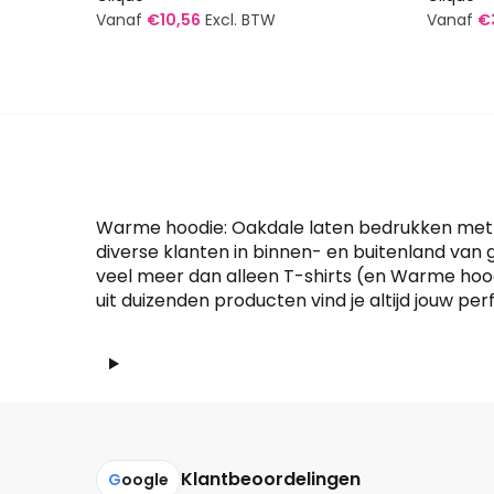
Vanaf
€
10,56
Excl. BTW
Vanaf
€
Dit
Dit
product
produc
heeft
heeft
meerdere
meerde
variaties.
variatie
Deze
Deze
optie
optie
Warme hoodie: Oakdale laten bedrukken met je 
kan
kan
diverse klanten in binnen- en buitenland van
veel meer dan alleen T-shirts (en Warme hood
gekozen
gekoze
uit duizenden producten vind je altijd jouw perfe
worden
worden
op
op
de
de
productpagina
produc
Klantbeoordelingen
G
oogle