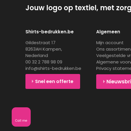
Jouw logo op textiel, met zor
Shirts-bedrukken.be
Algemeen
Gildestraat 17
Mijn account
8263AH Kampen,
Ons assortimen
Nederland
Veelgestelde v
00 32 2 788 98 09
Algemene voor
info@shirts-bedrukken.be
Privacy statem
Snel een offerte
Nieuwsbr
Call me