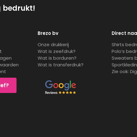
g bedrukt!
Brezo bv
Direct naa
Onze drukkerij
Shirts bed
t
Wat is zeefdruk?
Polo’s bed
ragen
Wat is borduren?
Sweaters 
waarden
Wat is transferdruk?
Sportkledi
ent
Zie ook:
Di
ief?