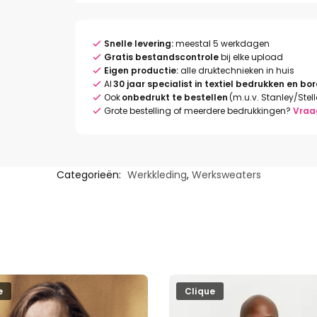
Snelle levering:
meestal 5 werkdagen
Gratis bestandscontrole
bij elke upload
Eigen productie:
alle druktechnieken in huis
Al
30 jaar specialist in textiel bedrukken en bo
Ook
onbedrukt te bestellen
(m.u.v. Stanley/Stel
Grote bestelling of meerdere bedrukkingen?
Vraa
Categorieën:
Werkkleding
,
Werksweaters
e
Clique