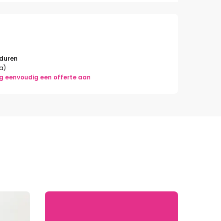
rduren
la)
g eenvoudig een offerte aan