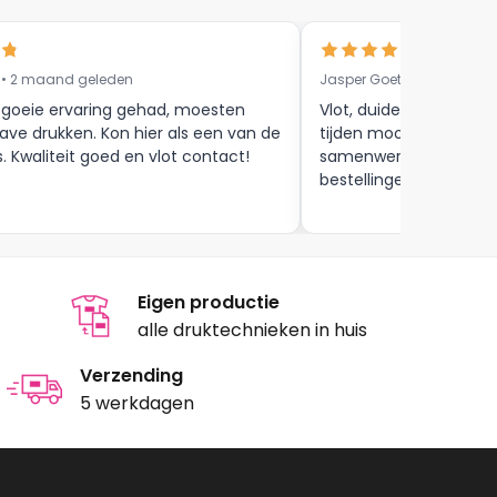
 • 2 maand geleden
Jasper Goethals • 9 maa
 goeie ervaring gehad, moesten
Vlot, duidelijke commun
ave drukken. Kon hier als een van de
tijden mooie afwerkin
s. Kwaliteit goed en vlot contact!
samenwerking tot aan
bestellingen , zijn zeker
Eigen productie
alle druktechnieken in huis
Verzending
5 werkdagen