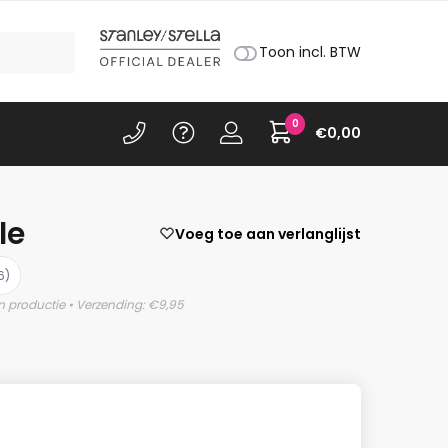
Toon incl. BTW
0
€
0,00
le
Voeg toe aan verlanglijst
6)
n productie • Verzending: €9,95