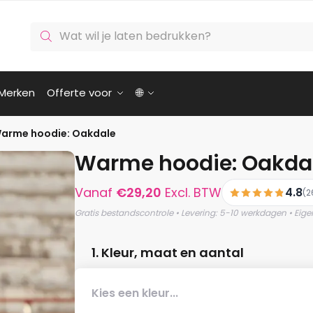
Producten
zoeken
Merken
Offerte voor
🌐
arme hoodie: Oakdale
Warme hoodie: Oakda
Vanaf
€
29,20
Excl. BTW
4.8
(2
Gratis bestandscontrole • Levering: 5-10 werkdagen • Eige
1. Kleur, maat en aantal
Kies een kleur...