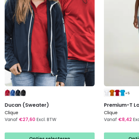
+5
Ducan (Sweater)
Premium-T La
Clique
Clique
Vanaf
€
27,60
Excl. BTW
Vanaf
€
8,42
Ex
Dit
Dit
product
product
Opties selecteren
Opti