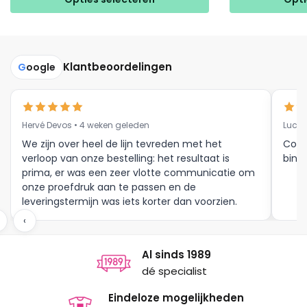
heeft
heeft
meerdere
meerdere
variaties.
variaties.
Deze
Deze
Klantbeoordelingen
G
oogle
optie
optie
kan
kan
gekozen
gekozen
Hervé Devos • 4 weken geleden
Luc V
worden
worden
op
op
We zijn over heel de lijn tevreden met het
Corr
verloop van onze bestelling: het resultaat is
binne
de
de
prima, er was een zeer vlotte communicatie om
productpagina
productpagina
onze proefdruk aan te passen en de
leveringstermijn was iets korter dan voorzien.
Meer moet dat niet zijn.
‹
Al sinds 1989
dé specialist
Eindeloze mogelijkheden