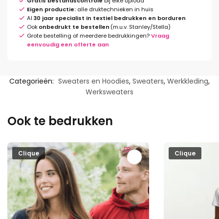
Gratis bestandscontrole
bij elke upload
Eigen productie:
alle druktechnieken in huis
Al
30 jaar specialist in textiel bedrukken en borduren
Ook
onbedrukt te bestellen
(m.u.v. Stanley/Stella)
Grote bestelling of meerdere bedrukkingen?
Vraag
eenvoudig een offerte aan
Categorieën:
Sweaters en Hoodies
,
Sweaters
,
Werkkleding
,
Werksweaters
Ook te bedrukken
Clique
Clique