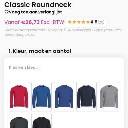
Classic Roundneck
Voeg toe aan verlanglijst
Vanaf
€
26,73
Excl. BTW
4.8
(26)
Gratis bestandscontrole • Levering: 5-10 werkdagen • Eigen productie •
Verzending: €9,95
1. Kleur, maat en aantal
Kies een kleur...