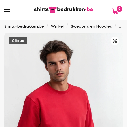
Verder
Ga
0
naar
naar
navigatie
de
inhoud
/
/
/
Shirts-bedrukken.be
Winkel
Sweaters en Hoodies
Swe
🔍
Clique