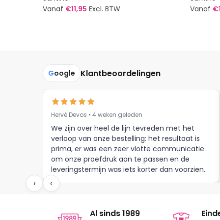
Vanaf
€
11,95
Excl. BTW
Vanaf
€
Dit
Dit
product
produc
heeft
heeft
meerdere
meerde
Klantbeoordelingen
G
oogle
variaties.
variatie
Deze
Deze
optie
optie
kan
kan
Hervé Devos • 4 weken geleden
gekozen
gekoze
We zijn over heel de lijn tevreden met het
worden
worden
verloop van onze bestelling: het resultaat is
op
op
prima, er was een zeer vlotte communicatie
om onze proefdruk aan te passen en de
de
de
leveringstermijn was iets korter dan voorzien.
productpagina
produc
Meer moet dat niet zijn.
›
‹
Al sinds 1989
Eind