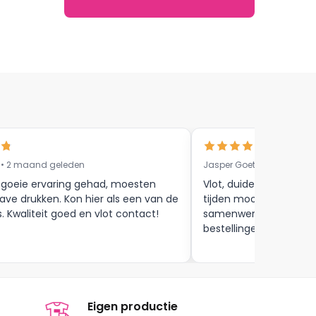
 • 2 maand geleden
Jasper Goethals • 9 maa
 goeie ervaring gehad, moesten
Vlot, duidelijke commun
ave drukken. Kon hier als een van de
tijden mooie afwerkin
s. Kwaliteit goed en vlot contact!
samenwerking tot aan
bestellingen , zijn zeker
Eigen productie