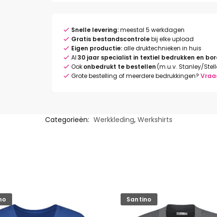
Snelle levering:
meestal 5 werkdagen
Gratis bestandscontrole
bij elke upload
Eigen productie:
alle druktechnieken in huis
Al
30 jaar specialist in textiel bedrukken en bo
Ook
onbedrukt te bestellen
(m.u.v. Stanley/Stel
Grote bestelling of meerdere bedrukkingen?
Vraa
Categorieën:
Werkkleding
,
Werkshirts
no
Santino