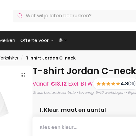
Producten
zoeken
Merken
Offerte voor
🌐
/
erkshirts
T-shirt Jordan C-neck
T-shirt Jordan C-nec
🔍
Vanaf
€
13,12
Excl. BTW
4.8
(26)
Gratis bestandscontrole • Levering: 5-10 werkdagen • Eige
1. Kleur, maat en aantal
Kies een kleur...