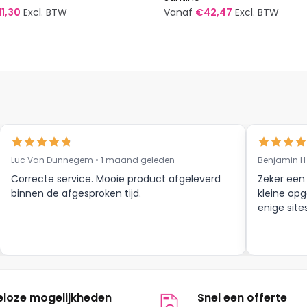
11,30
Excl. BTW
Vanaf
€
42,47
Excl. BTW
Dit
t
product
heeft
re
meerdere
s.
variaties.
Deze
optie
kan
Luc Van Dunnegem • 1 maand geleden
Benjamin H
n
gekozen
Correcte service. Mooie product afgeleverd
Zeker een
worden
binnen de afgesproken tijd.
kleine opg
op
enige site
de
tpagina
productpagina
eloze mogelijkheden
Snel een offerte