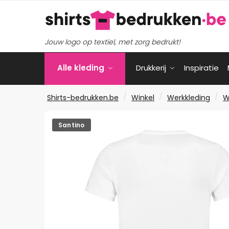
Verder
Ga
naar
naar
navigatie
de
Jouw logo op textiel, met zorg bedrukt!
inhoud
Alle kleding
Drukkerij
Inspiratie
/
/
/
Shirts-bedrukken.be
Winkel
Werkkleding
W
Santino