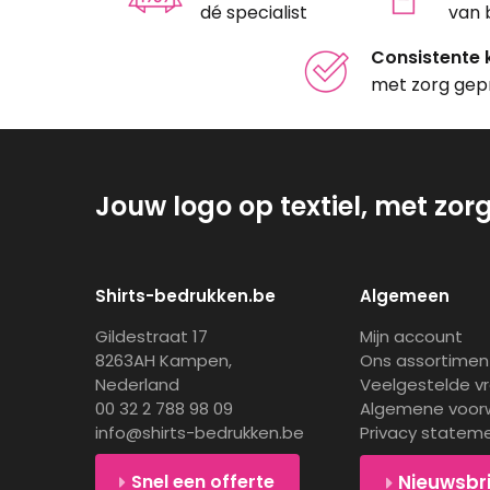
dé specialist
van 
Consistente k
met zorg gep
Jouw logo op textiel, met zor
Shirts-bedrukken.be
Algemeen
Gildestraat 17
Mijn account
8263AH Kampen,
Ons assortimen
Nederland
Veelgestelde v
00 32 2 788 98 09
Algemene voor
info@shirts-bedrukken.be
Privacy statem
Snel een offerte
Nieuwsbr