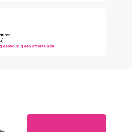
rduren
la)
g eenvoudig een offerte aan