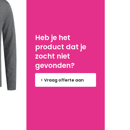
Heb je het
product dat je
zocht niet
gevonden?
Vraag offerte aan