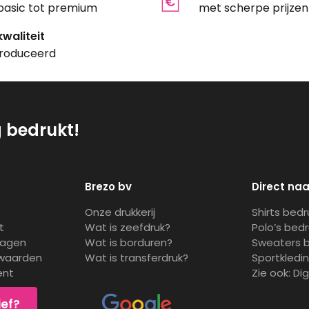
basic tot premium
met scherpe prijzen
waliteit
roduceerd
g bedrukt!
Brezo bv
Direct naa
Onze drukkerij
Shirts bed
t
Wat is zeefdruk?
Polo’s bed
ragen
Wat is borduren?
Sweaters 
waarden
Wat is transferdruk?
Sportkledi
ent
Zie ook:
Di
ief?