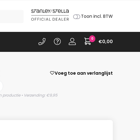
Toon incl. BTW
0
€
0,00
k
Voeg toe aan verlanglijst
n productie • Verzending: €9,95