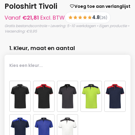
Poloshirt Tivoli
Voeg toe aan verlanglijst
Vanaf
€
21,81
Excl. BTW
4.8
(26)
Gratis bestandscontrole • Levering: 5-10 werkdagen • Eigen productie •
Verzending: €9,95
1. Kleur, maat en aantal
Kies een kleur...