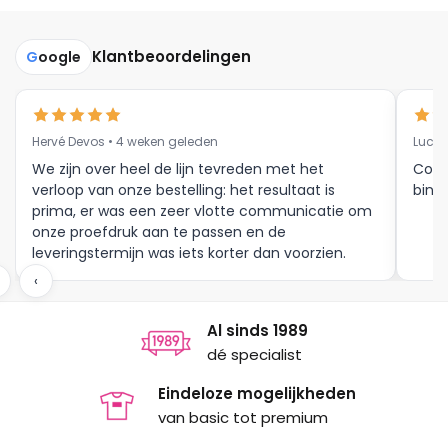
meerdere
meerdere
variaties.
variaties.
Deze
Deze
Klantbeoordelingen
G
oogle
optie
optie
kan
kan
gekozen
gekozen
Hervé Devos • 4 weken geleden
Luc V
worden
worden
op
op
We zijn over heel de lijn tevreden met het
Corr
verloop van onze bestelling: het resultaat is
binne
de
de
prima, er was een zeer vlotte communicatie om
productpagina
productpagina
onze proefdruk aan te passen en de
leveringstermijn was iets korter dan voorzien.
Meer moet dat niet zijn.
‹
Al sinds 1989
dé specialist
Eindeloze mogelijkheden
van basic tot premium