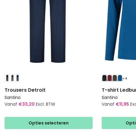
+4
Trousers Detroit
T-shirt Ledbu
Santino
Santino
Vanaf
€
33,20
Excl. BTW
Vanaf
€
11,95
Ex
Dit
Dit
product
product
Opties selecteren
Opti
heeft
heeft