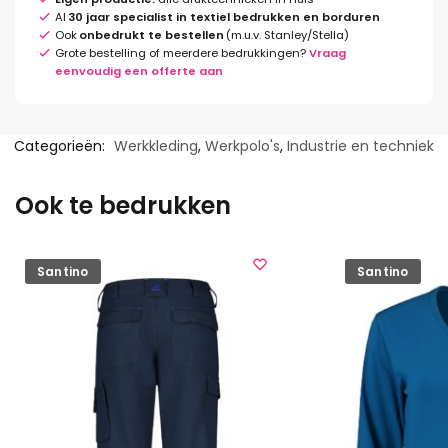
Al
30 jaar specialist in textiel bedrukken en borduren
Ook
onbedrukt te bestellen
(m.u.v. Stanley/Stella)
Grote bestelling of meerdere bedrukkingen?
Vraag
eenvoudig een offerte aan
Categorieën:
Werkkleding
,
Werkpolo's
,
Industrie en techniek
Ook te bedrukken
Santino
Santino