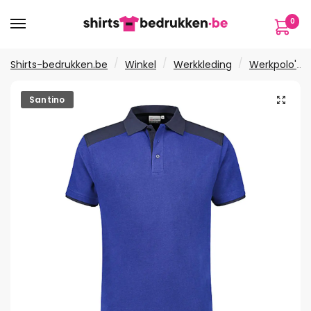
Verder
Ga
0
naar
naar
navigatie
de
inhoud
/
/
/
Shirts-bedrukken.be
Winkel
Werkkleding
Werkpolo's
🔍
Santino