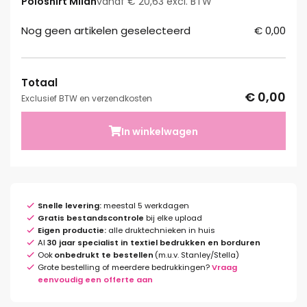
Poloshirt Milan
vanaf € 20,63 excl. BTW
Nog geen artikelen geselecteerd
€ 0,00
Totaal
€ 0,00
Exclusief BTW en verzendkosten
In winkelwagen
Snelle levering:
meestal 5 werkdagen
Gratis bestandscontrole
bij elke upload
Eigen productie:
alle druktechnieken in huis
Al
30 jaar specialist in textiel bedrukken en borduren
Ook
onbedrukt te bestellen
(m.u.v. Stanley/Stella)
Grote bestelling of meerdere bedrukkingen?
Vraag
eenvoudig een offerte aan