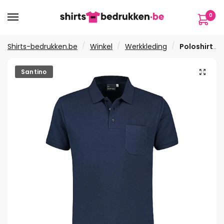
Verder
Ga
0
naar
naar
navigatie
de
inhoud
/
/
/
Shirts-bedrukken.be
Winkel
Werkkleding
Poloshirt Milan
🔍
Santino