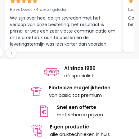
gekozen
gekozen
Hervé Devos • 4 weken geleden
Luc V
worden
worden
op
op
We zijn over heel de lijn tevreden met het
Corr
verloop van onze bestelling: het resultaat is
binne
de
de
prima, er was een zeer vlotte communicatie om
productpagina
productpagina
onze proefdruk aan te passen en de
leveringstermijn was iets korter dan voorzien.
Meer moet dat niet zijn.
‹
Al sinds 1989
dé specialist
Eindeloze mogelijkheden
van basic tot premium
Snel een offerte
met scherpe prijzen
Eigen productie
alle druktechnieken in huis