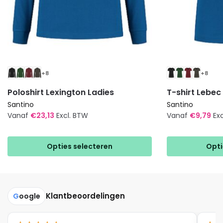
+8
+8
Poloshirt Lexington Ladies
T-shirt Lebec
Santino
Santino
Vanaf
€
23,13
Excl. BTW
Vanaf
€
9,79
Ex
Dit
Dit
product
product
Opties selecteren
Opti
heeft
heeft
meerdere
meerdere
variaties.
variaties.
Deze
Deze
Klantbeoordelingen
G
oogle
optie
optie
kan
kan