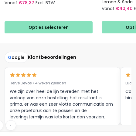
Lemon & Soda
Vanaf
€
78,37
Excl. BTW
Vanaf
€
40,40
Dit
Dit
product
product
heeft
Opties selecteren
Opti
heeft
meerdere
meerdere
variaties.
variaties.
Deze
Deze
optie
Klantbeoordelingen
G
oogle
optie
kan
kan
gekozen
gekozen
worden
Hervé Devos • 4 weken geleden
Luc V
worden
op
op
We zijn over heel de lijn tevreden met het
Corr
de
verloop van onze bestelling: het resultaat is
binne
de
productpagina
prima, er was een zeer vlotte communicatie om
productpagina
onze proefdruk aan te passen en de
leveringstermijn was iets korter dan voorzien.
Meer moet dat niet zijn.
‹