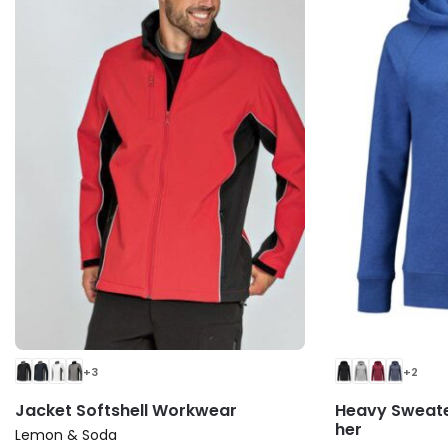
+3
+2
Jacket Softshell Workwear
Heavy Sweate
her
Lemon & Soda