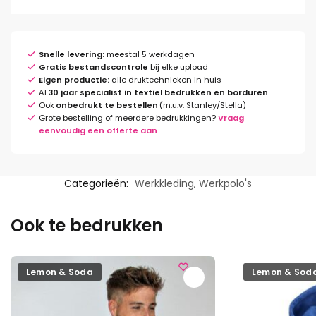
Snelle levering:
meestal 5 werkdagen
Gratis bestandscontrole
bij elke upload
Eigen productie:
alle druktechnieken in huis
Al
30 jaar specialist in textiel bedrukken en borduren
Ook
onbedrukt te bestellen
(m.u.v. Stanley/Stella)
Grote bestelling of meerdere bedrukkingen?
Vraag
eenvoudig een offerte aan
Categorieën:
Werkkleding
,
Werkpolo's
Ook te bedrukken
Lemon & Soda
Lemon & Sod