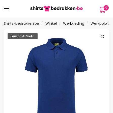
Verder
Ga
0
naar
naar
navigatie
de
inhoud
/
/
/
Shirts-bedrukken.be
Winkel
Werkkleding
Werkpolo's
🔍
Lemon & Soda