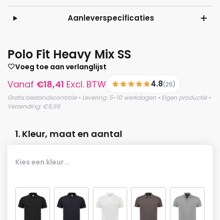
Aanleverspecificaties
Polo Fit Heavy Mix SS
Voeg toe aan verlanglijst
Vanaf
€
18,41
Excl. BTW
4.8
(26)
Gratis bestandscontrole • Levering: 5-10 werkdagen • Eigen productie •
Verzending: €9,95
1. Kleur, maat en aantal
Kies een kleur...