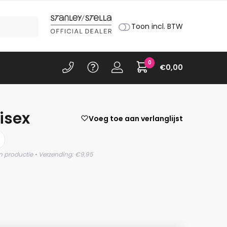
Toon incl. BTW
0
€
0,00
isex
Voeg toe aan verlanglijst
n productie • Verzending: €9,95