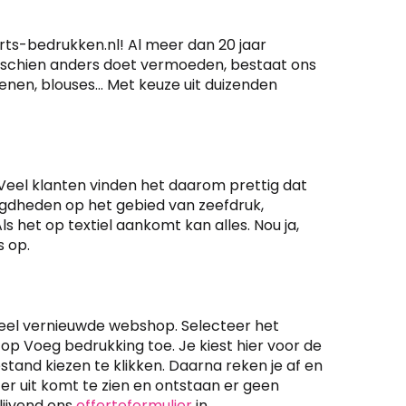
hirts-bedrukken.nl! Al meer dan 20 jaar
misschien anders doet vermoeden, bestaat ons
oenen, blouses… Met keuze uit duizenden
n. Veel klanten vinden het daarom prettig dat
digdheden op het gebied van zeefdruk,
ls het op textiel aankomt kan alles. Nou ja,
 op.
eheel vernieuwde webshop. Selecteer het
 op Voeg bedrukking toe. Je kiest hier voor de
tand kiezen te klikken. Daarna reken je af en
g er uit komt te zien en ontstaan er geen
lijvend ons
offerteformulier
in.