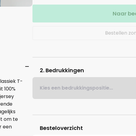
Naar be
Bestellen zo
2. Bedrukkingen
lassiek T-
Kies een bedrukkingspositie...
it 100%
jersey
jvende
agelijks
ct om te
r een
Besteloverzicht