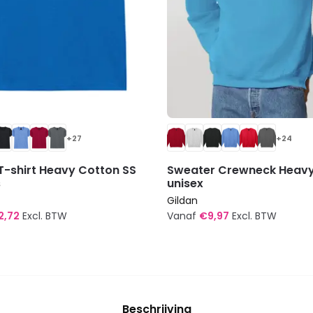
+27
+24
T-shirt Heavy Cotton SS
Sweater Crewneck Heav
s
unisex
Gildan
2,72
Excl. BTW
Vanaf
€
9,97
Excl. BTW
Dit
t
product
heeft
re
meerdere
Beschrijving
s.
variaties.