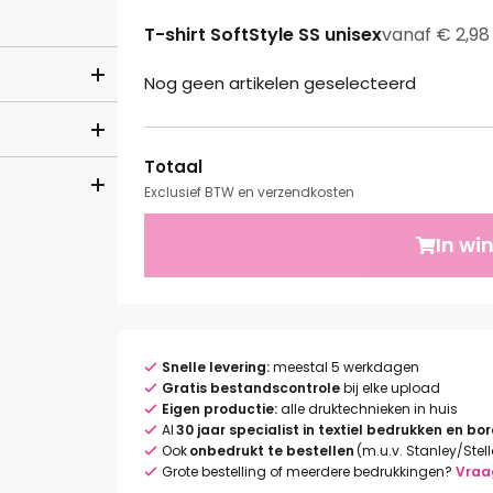
T-shirt SoftStyle SS unisex
vanaf € 2,98
Nog geen artikelen geselecteerd
Totaal
Exclusief BTW en verzendkosten
In wi
Snelle levering:
meestal 5 werkdagen
Gratis bestandscontrole
bij elke upload
Eigen productie:
alle druktechnieken in huis
Al
30 jaar specialist in textiel bedrukken en bo
Ook
onbedrukt te bestellen
(m.u.v. Stanley/Stel
Grote bestelling of meerdere bedrukkingen?
Vraa