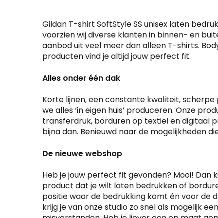
Deze
Deze
optie
optie
Gildan T-shirt SoftStyle SS unisex laten bedru
kan
kan
voorzien wij diverse klanten in binnen- en b
gekozen
aanbod uit veel meer dan alleen T-shirts. Bod
gekoze
worden
producten vind je altijd jouw perfect fit.
worden
op
op
de
Alles onder één dak
de
productpagina
produc
Korte lijnen, een constante kwaliteit, scherpe 
we alles ‘in eigen huis’ produceren. Onze pro
transferdruk, borduren op textiel en digitaal p
bijna dan. Benieuwd naar de mogelijkheden d
De nieuwe webshop
Heb je jouw perfect fit gevonden? Mooi! Dan k
product dat je wilt laten bedrukken of bordure
positie waar de bedrukking komt én voor de d
krijg je van onze studio zo snel als mogelijk e
misverstanden. Heb je liever een op maat gema