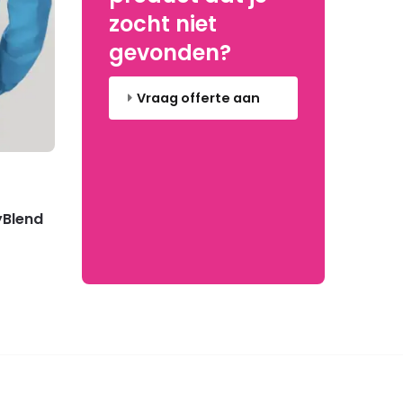
zocht niet
gevonden?
Vraag offerte aan
yBlend