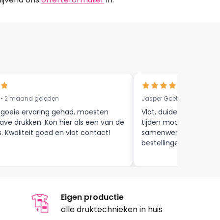
 • 2 maand geleden
Jasper Goethals • 9 maa
 goeie ervaring gehad, moesten
Vlot, duidelijke commun
ave drukken. Kon hier als een van de
tijden mooie afwerkin
s. Kwaliteit goed en vlot contact!
samenwerking tot aan
bestellingen , zijn zeker
Eigen productie
alle druktechnieken in huis