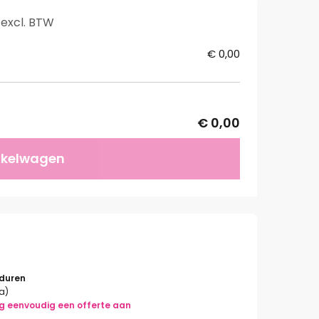
 excl. BTW
€ 0,00
€ 0,00
nkelwagen
rduren
la)
g eenvoudig een offerte aan