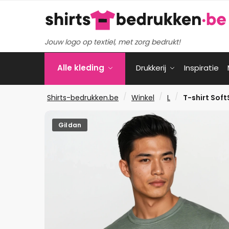
Verder
Ga
naar
naar
navigatie
de
Jouw logo op textiel, met zorg bedrukt!
inhoud
Alle kleding
Drukkerij
Inspiratie
/
/
/
Shirts-bedrukken.be
Winkel
L
T-shirt Soft
Gildan