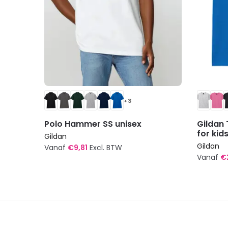
+3
Polo Hammer SS unisex
Gildan 
for kid
Gildan
Gildan
Vanaf
€
9,81
Excl. BTW
Vanaf
€
Dit
Dit
product
produc
heeft
heeft
meerdere
meerde
variaties.
variatie