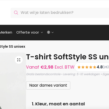
Producten
zoeken
Merken
Offerte voor
🌐
Style SS unisex
T-shirt SoftStyle SS un
🔍
Vanaf
€
2,98
Excl. BTW
4.8
(26)
Gratis bestandscontrole • Levering: 5-10 werkdagen • Eige
Naar dames variant
1. Kleur, maat en aantal