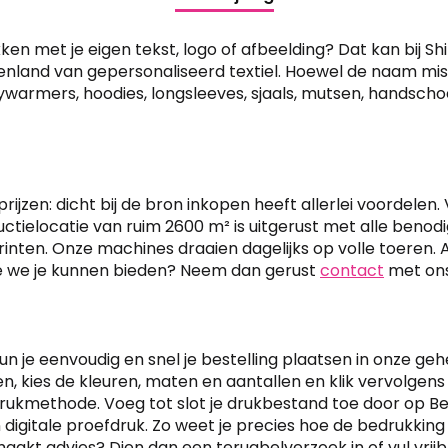
Deze
optie
kken met je eigen tekst, logo of afbeelding? Dat kan bij S
kan
uitenland van gepersonaliseerd textiel. Hoewel de naam 
ywarmers, hoodies, longsleeves, sjaals, mutsen, handsch
n
gekozen
worden
op
de
tpagina
productpagina
prijzen: dicht bij de bron inkopen heeft allerlei voordele
ductielocatie van ruim 2600 m² is uitgerust met alle beno
rinten. Onze machines draaien dagelijks op volle toeren. A
ie we je kunnen bieden? Neem dan gerust
contact
met ons
un je eenvoudig en snel je bestelling plaatsen in onze g
n, kies de kleuren, maten en aantallen en klik vervolgens
rukmethode. Voeg tot slot je drukbestand toe door op Bes
en digitale proefdruk. Zo weet je precies hoe de bedrukkin
akt advies? Dien dan een terugbelverzoek in of vul vrijb