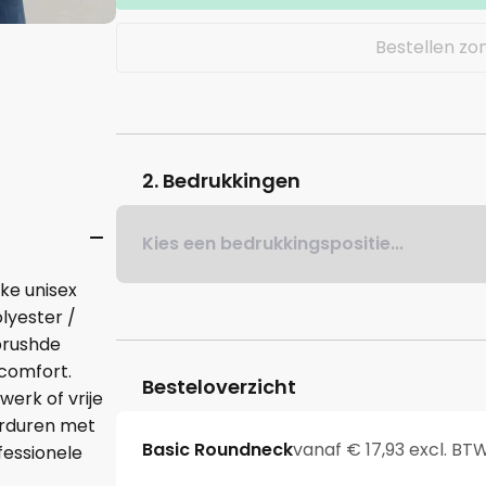
Bestellen zo
2. Bedrukkingen
Kies een bedrukkingspositie...
ke unisex
lyester /
brushde
gcomfort.
Besteloverzicht
 werk of vrije
orduren met
Basic Roundneck
vanaf € 17,93 excl. BT
fessionele