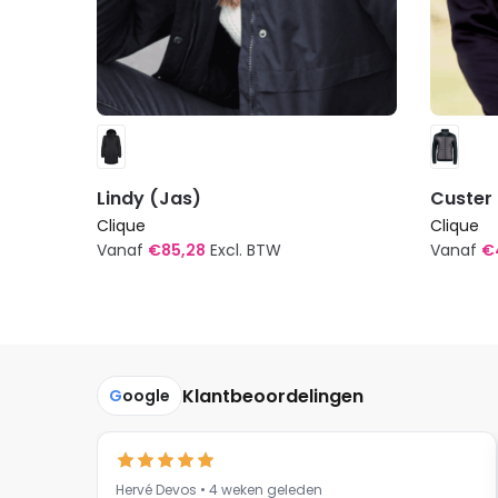
Lindy (Jas)
Custer
Clique
Clique
Vanaf
€
85,28
Excl. BTW
Vanaf
€
Dit
Dit
product
produc
heeft
heeft
meerdere
meerde
Klantbeoordelingen
G
oogle
variaties.
variatie
Deze
Deze
optie
optie
kan
kan
Hervé Devos • 4 weken geleden