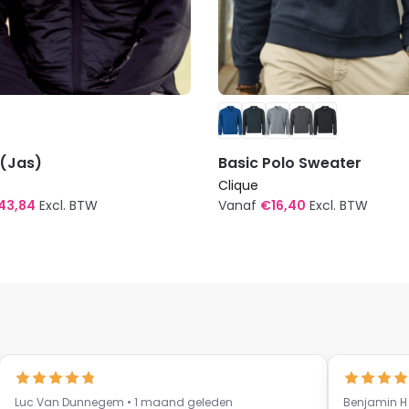
 (Jas)
Basic Polo Sweater
Clique
43,84
Excl. BTW
Vanaf
€
16,40
Excl. BTW
Dit
t
product
heeft
re
meerdere
s.
variaties.
Deze
optie
kan
Luc Van Dunnegem • 1 maand geleden
Benjamin H