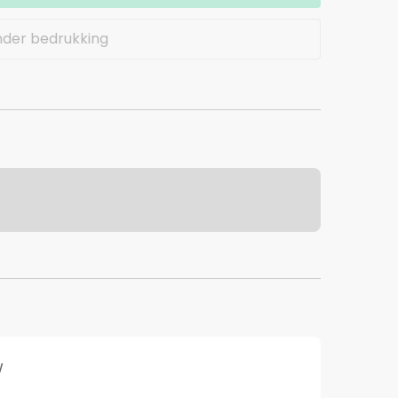
nder bedrukking
W