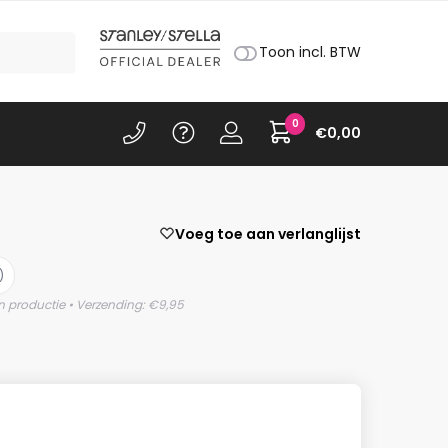
Toon incl. BTW
0
€
0,00
Voeg toe aan verlanglijst
)
n productie • Verzending: €9,95