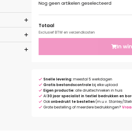
Nog geen artikelen geselecteerd
Totaal
Exclusief BTW en verzendkosten
In wi
Snelle levering:
meestal 5 werkdagen
Gratis bestandscontrole
bij elke upload
Eigen productie:
alle druktechnieken in huis
Al
30 jaar specialist in textiel bedrukken en bo
Ook
onbedrukt te bestellen
(m.u.v. Stanley/Stel
Grote bestelling of meerdere bedrukkingen?
Vraa