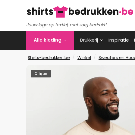
Verder
Ga
naar
naar
navigatie
de
Jouw logo op textiel, met zorg bedrukt!
inhoud
Alle kleding
Drukkerij
Inspiratie
/
/
Shirts-bedrukken.be
Winkel
Sweaters en Hoo
Clique