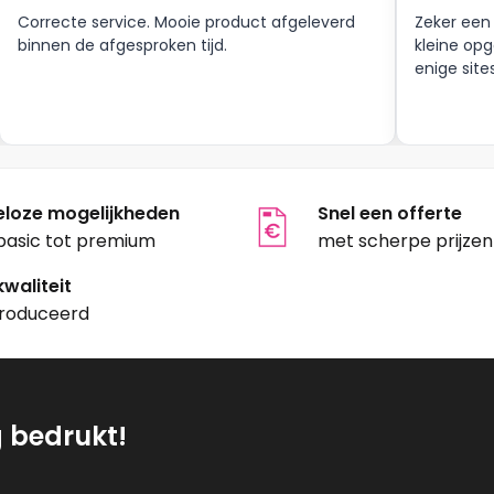
n
gekozen
Correcte service. Mooie product afgeleverd
Zeker een
worden
binnen de afgesproken tijd.
kleine opg
op
enige site
de
tpagina
productpagina
eloze mogelijkheden
Snel een offerte
basic tot premium
met scherpe prijzen
waliteit
roduceerd
g bedrukt!