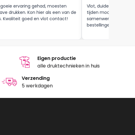
 goeie ervaring gehad, moesten
Vlot, duidelijke commun
ave drukken. Kon hier als een van de
tijden mooie afwerkin
s. Kwaliteit goed en vlot contact!
samenwerking tot aan
bestellingen , zijn zeker
Eigen productie
alle druktechnieken in huis
Verzending
5 werkdagen