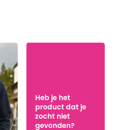
Heb je het
product dat je
zocht niet
gevonden?