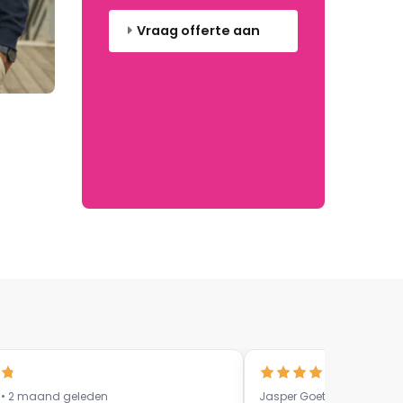
Vraag offerte aan
 • 2 maand geleden
Jasper Goethals • 9 maa