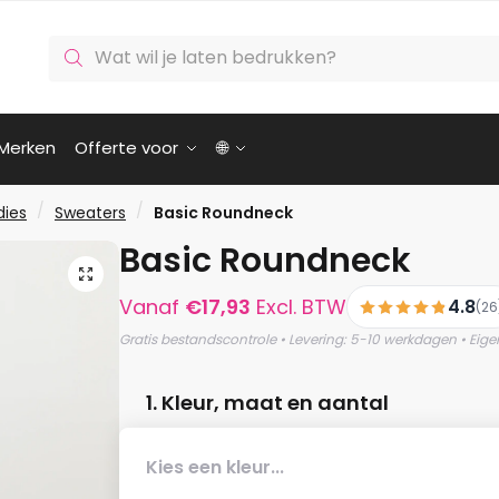
Producten
zoeken
Merken
Offerte voor
🌐
/
/
dies
Sweaters
Basic Roundneck
Basic Roundneck
🔍
Vanaf
€
17,93
Excl. BTW
4.8
(26
Gratis bestandscontrole • Levering: 5-10 werkdagen • Eige
1. Kleur, maat en aantal
Kies een kleur...