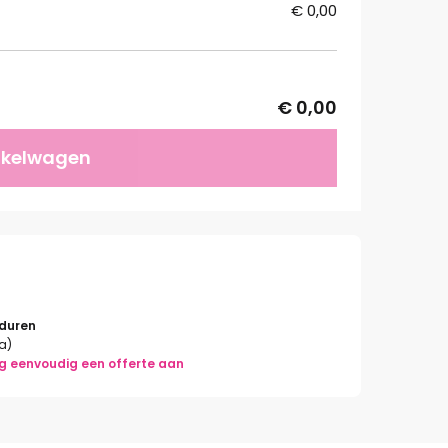
€ 0,00
€ 0,00
nkelwagen
rduren
la)
g eenvoudig een offerte aan