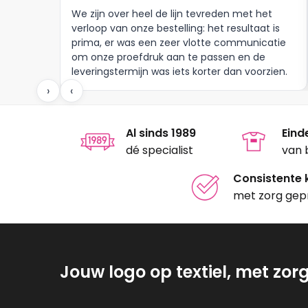
gekozen
gekoze
We zijn over heel de lijn tevreden met het
worden
worden
verloop van onze bestelling: het resultaat is
op
op
prima, er was een zeer vlotte communicatie
om onze proefdruk aan te passen en de
de
de
leveringstermijn was iets korter dan voorzien.
productpagina
produc
Meer moet dat niet zijn.
›
‹
Al sinds 1989
Eind
dé specialist
van 
Consistente k
met zorg gep
Jouw logo op textiel, met zor