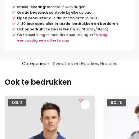
Snelle levering:
meestal 5 werkdagen
Gratis bestandscontrole
bij elke upload
Eigen productie:
alle druktechnieken in huis
Al
30 jaar specialist in textiel bedrukken en borduren
Ook
onbedrukt te bestellen
(m.u.v. Stanley/Stella)
Grote bestelling of meerdere bedrukkingen?
Vraag
eenvoudig een offerte aan
Categorieën:
Sweaters en Hoodies
,
Hoodies
Ook te bedrukken
SOL'S
SOL'S