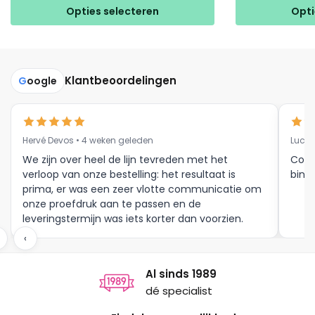
product
product
Opties selecteren
Opti
heeft
heeft
meerdere
meerdere
variaties.
variaties.
Deze
Deze
Klantbeoordelingen
G
oogle
optie
optie
kan
kan
gekozen
gekozen
Hervé Devos • 4 weken geleden
Luc V
worden
worden
op
op
We zijn over heel de lijn tevreden met het
Corr
verloop van onze bestelling: het resultaat is
binne
de
de
prima, er was een zeer vlotte communicatie om
productpagina
productpagina
onze proefdruk aan te passen en de
leveringstermijn was iets korter dan voorzien.
Meer moet dat niet zijn.
‹
Al sinds 1989
dé specialist