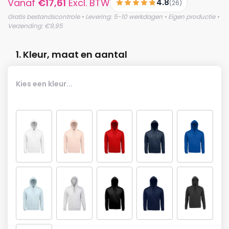
Vanaf
€
17,61
Excl. BTW
4.8
(26)
Gratis bestandscontrole • Levering: 5-10 werkdagen • Eigen productie •
Verzending: €9,95
1. Kleur, maat en aantal
Kies een kleur...