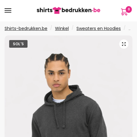
Verder
Ga
0
naar
naar
navigatie
de
inhoud
/
/
/
Shirts-bedrukken.be
Winkel
Sweaters en Hoodies
Hoo
🔍
SOL'S