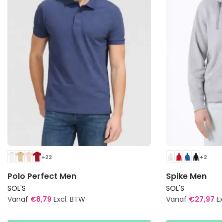
+22
+2
Polo Perfect Men
Spike Men
SOL'S
SOL'S
Vanaf
€
8,79
Excl. BTW
Vanaf
€
27,97
E
Dit
Dit