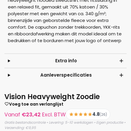
heavyweight hooded sweatshirt met ritssluiting in
een relaxed fit, gemaakt uit 70% katoen / 30%
polyester met een gewicht van ca. 340 g/m²;
binnenzijde van geborstelde fleece voor extra
comfort. De capuchon zonder trekkoorden, YKK-rits
en ribboordafwerking maken dit model ideaal om te
bedrukken of te borduren met jouw logo of ontwerp
Extra info
Aanleverspecificaties
Vision Heavyweight Zoodie
Voeg toe aan verlanglijst
Vanaf
€
23,42
Excl. BTW
4.8
(26)
Gratis bestandscontrole • Levering: 5-10 werkdagen • Eigen productie •
Verzending: €9,95