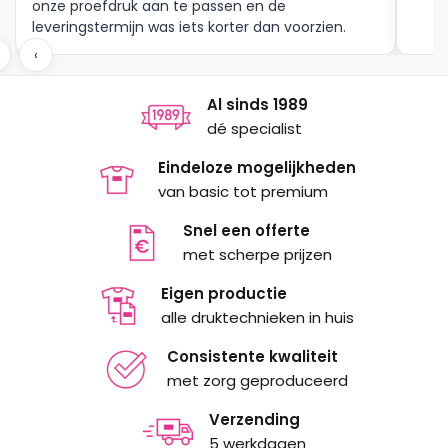
onze proefdruk aan te passen en de
leveringstermijn was iets korter dan voorzien.
Meer moet dat niet zijn.
‹
Al sinds 1989
dé specialist
Eindeloze mogelijkheden
van basic tot premium
Snel een offerte
met scherpe prijzen
Eigen productie
alle druktechnieken in huis
Consistente kwaliteit
met zorg geproduceerd
Verzending
5 werkdagen