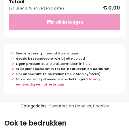
Totaal
€ 0,00
Exclusief BTW en verzendkosten
In winkelwagen
Snelle levering:
meestal 5 werkdagen
Gratis bestandscontrole
bij elke upload
Eigen productie:
alle druktechnieken in huis
Al
30 jaar specialist in textiel bedrukken en borduren
Ook
onbedrukt te bestellen
(m.u.v. Stanley/Stella)
Grote bestelling of meerdere bedrukkingen?
Vraag
eenvoudig een offerte aan
Categorieën:
Sweaters en Hoodies
,
Hoodies
Ook te bedrukken