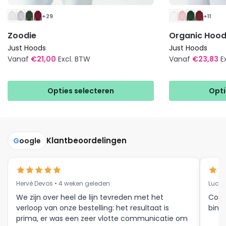
+29
+11
Zoodie
Organic Hood
Just Hoods
Just Hoods
Vanaf
€
21,00
Excl. BTW
Vanaf
€
23,83
E
Dit
Dit
product
product
Opties selecteren
Opti
heeft
heeft
meerdere
meerdere
variaties.
variaties.
Deze
Deze
Klantbeoordelingen
G
oogle
optie
optie
kan
kan
gekozen
gekozen
Hervé Devos • 4 weken geleden
Luc V
worden
worden
op
op
We zijn over heel de lijn tevreden met het
Corr
verloop van onze bestelling: het resultaat is
binne
de
de
prima, er was een zeer vlotte communicatie om
productpagina
productpagina