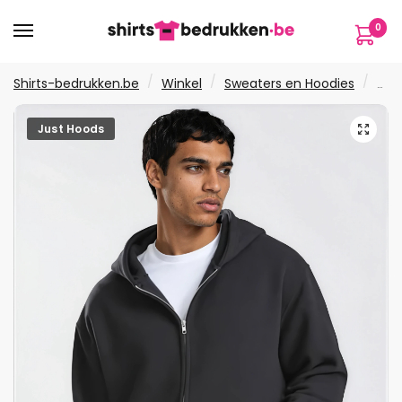
Verder
Ga
0
naar
naar
navigatie
de
inhoud
/
/
/
Shirts-bedrukken.be
Winkel
Sweaters en Hoodies
Hoo
🔍
Just Hoods