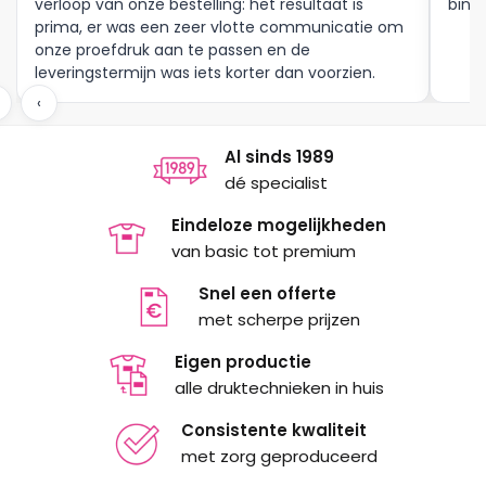
verloop van onze bestelling: het resultaat is
binne
productpagina
productpagina
prima, er was een zeer vlotte communicatie om
onze proefdruk aan te passen en de
leveringstermijn was iets korter dan voorzien.
Meer moet dat niet zijn.
‹
Al sinds 1989
dé specialist
Eindeloze mogelijkheden
van basic tot premium
Snel een offerte
met scherpe prijzen
Eigen productie
alle druktechnieken in huis
Consistente kwaliteit
met zorg geproduceerd