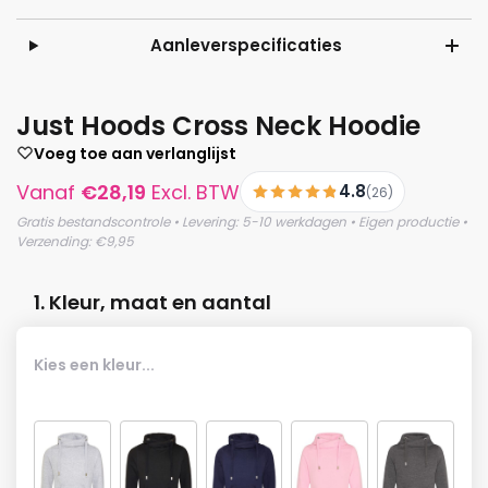
Aanleverspecificaties
Just Hoods Cross Neck Hoodie
Voeg toe aan verlanglijst
Vanaf
€
28,19
Excl. BTW
4.8
(26)
Gratis bestandscontrole • Levering: 5-10 werkdagen • Eigen productie •
Verzending: €9,95
1. Kleur, maat en aantal
Kies een kleur...