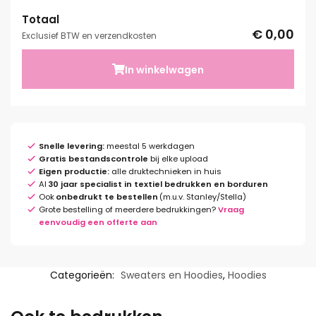
Totaal
€ 0,00
Exclusief BTW en verzendkosten
In winkelwagen
Snelle levering:
meestal 5 werkdagen
Gratis bestandscontrole
bij elke upload
Eigen productie:
alle druktechnieken in huis
Al
30 jaar specialist in textiel bedrukken en borduren
Ook
onbedrukt te bestellen
(m.u.v. Stanley/Stella)
Grote bestelling of meerdere bedrukkingen?
Vraag
eenvoudig een offerte aan
Categorieën:
Sweaters en Hoodies
,
Hoodies