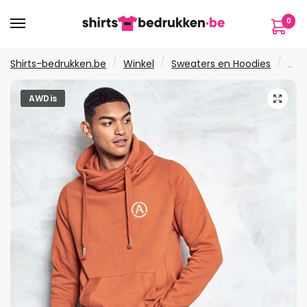
Verder
Ga
0
naar
naar
navigatie
de
inhoud
/
/
/
Shirts-bedrukken.be
Winkel
Sweaters en Hoodies
Jus
🔍
AWDis