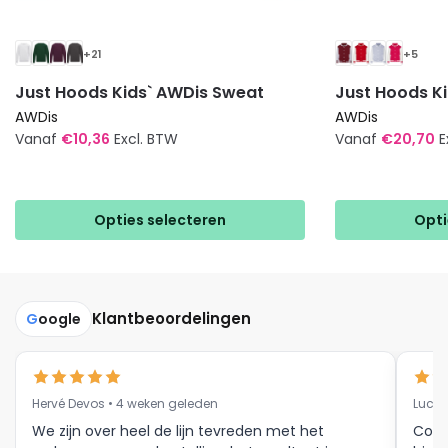
+21
+5
Just Hoods Kids` AWDis Sweat
Just Hoods Ki
AWDis
AWDis
Vanaf
€
10,36
Excl. BTW
Vanaf
€
20,70
E
Dit
Dit
product
product
heeft
heeft
Opties selecteren
Opti
meerdere
meerdere
variaties.
variaties.
Deze
Deze
optie
optie
Klantbeoordelingen
G
oogle
kan
kan
gekozen
gekozen
worden
worden
Hervé Devos • 4 weken geleden
Luc V
op
op
We zijn over heel de lijn tevreden met het
Corr
de
de