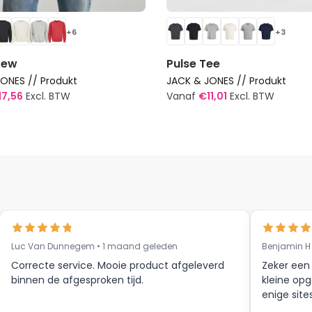
+6
+3
rew
Pulse Tee
ONES // Produkt
JACK & JONES // Produkt
17,56
Excl. BTW
Vanaf
€
11,01
Excl. BTW
Dit
t
product
heeft
re
meerdere
s.
variaties.
Deze
optie
kan
Luc Van Dunnegem • 1 maand geleden
Benjamin H
n
gekozen
Correcte service. Mooie product afgeleverd
Zeker een
worden
binnen de afgesproken tijd.
kleine opg
op
enige site
de