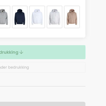
drukking
nder bedrukking