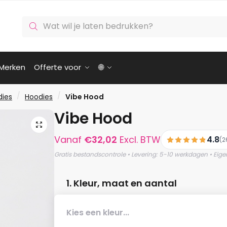
Producten
zoeken
Merken
Offerte voor
🌐
/
/
dies
Hoodies
Vibe Hood
Vibe Hood
🔍
Vanaf
€
32,02
Excl. BTW
4.8
(2
Gratis bestandscontrole • Levering: 5-10 werkdagen • Eige
1. Kleur, maat en aantal
Kies een kleur...