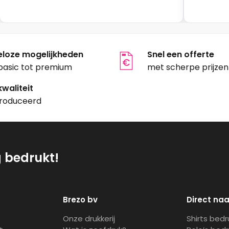
tpagina
productpagina
eloze mogelijkheden
Snel een offerte
basic tot premium
met scherpe prijzen
waliteit
roduceerd
g bedrukt!
Brezo bv
Direct naa
Onze drukkerij
Shirts bed