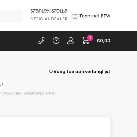
Toon incl. BTW
0
€
0,00
Voeg toe aan verlanglijst
6)
n productie • Verzending: €9,95