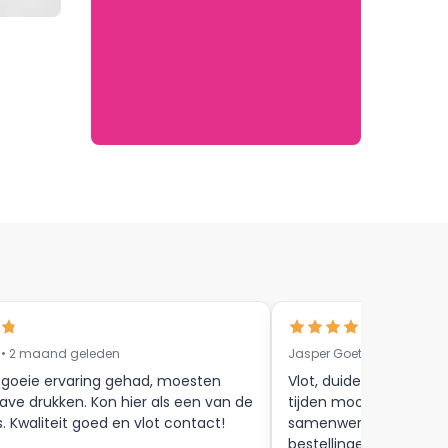
 • 2 maand geleden
Jasper Goethals • 9 maa
 goeie ervaring gehad, moesten
Vlot, duidelijke commun
ave drukken. Kon hier als een van de
tijden mooie afwerkin
s. Kwaliteit goed en vlot contact!
samenwerking tot aan
bestellingen , zijn zeker