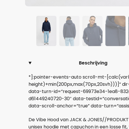
Beschrijving
*]:pointer-events-auto scroll-mt-[calc(va
height)+min(200px,max(70px,20svh)))]” dir
data-turn-id=”request-69973e34-1ea8-832
d61449240720-30″ data-testid=”conversati
data-scroll-anchor=”true” data-turn=”assi
De Vibe Hood van JACK & JONES//PRODUKT 
unisex hoodie met capuchon in een losse fit,