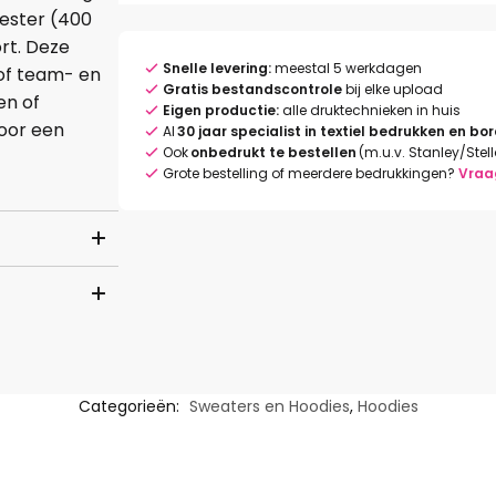
yester (400
rt. Deze
Snelle levering:
meestal 5 werkdagen
g of team- en
Gratis bestandscontrole
bij elke upload
en of
Eigen productie:
alle druktechnieken in huis
oor een
Al
30 jaar specialist in textiel bedrukken en bo
Ook
onbedrukt te bestellen
(m.u.v. Stanley/Stel
Grote bestelling of meerdere bedrukkingen?
Vraa
Categorieën:
Sweaters en Hoodies
,
Hoodies