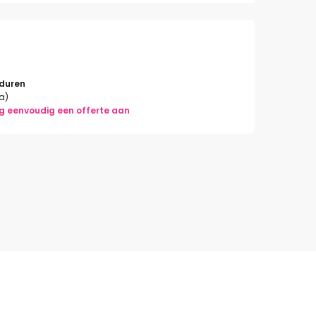
rduren
la)
g eenvoudig een offerte aan