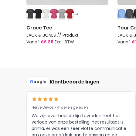
+4
Grace Tee
Tour C
JACK & JONES // Produkt
JACK & J
Vanaf
€
6,86
Excl. BTW
Vanaf
€
Dit
Dit
product
produc
heeft
heeft
meerdere
meerde
Klantbeoordelingen
G
oogle
variaties.
variatie
Deze
Deze
optie
optie
kan
kan
Hervé Devos • 4 weken geleden
gekozen
gekoze
We zijn over heel de lijn tevreden met het
worden
worden
verloop van onze bestelling: het resultaat is
op
op
prima, er was een zeer vlotte communicatie
om onze proefdruk aan te passen en de
de
de