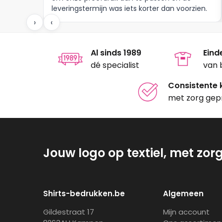
leveringstermijn was iets korter dan voorzien.
productpagina
produc
Meer moet dat niet zijn.
›
‹
Al sinds 1989
Eind
dé specialist
van 
Consistente k
met zorg gep
Jouw logo op textiel, met zor
Shirts-bedrukken.be
Algemeen
Gildestraat 17
Mijn account