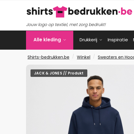
Verder
Ga
naar
naar
navigatie
de
Jouw logo op textiel, met zorg bedrukt!
inhoud
Alle kleding
Drukkerij
Inspiratie
/
/
Shirts-bedrukken.be
Winkel
Sweaters en Hoo
JACK & JONES // Produkt