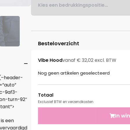
Kies een bedrukkingspositie...
Besteloverzicht
Vibe Hood
vanaf € 32,02 excl. BTW
Nog geen artikelen geselecteerd
r(–header-
=”auto”
c-9af3-
Totaal
on-turn-92″
Exclusief BTW en verzendkosten
stant”>
In wi
is een
 vervaardigd